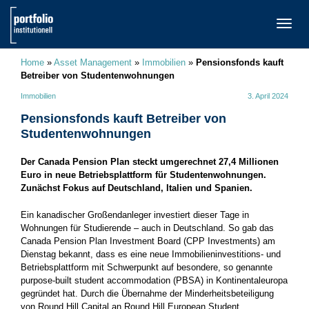
TOGG
NAVI
Home
»
Asset Management
»
Immobilien
»
Pensionsfonds kauft
Betreiber von Studentenwohnungen
Immobilien
3. April 2024
Pensionsfonds kauft Betreiber von
Studentenwohnungen
Der Canada Pension Plan steckt umgerechnet 27,4 Millionen
Euro in neue Betriebsplattform für Studentenwohnungen.
Zunächst Fokus auf Deutschland, Italien und Spanien.
Ein kanadischer Großendanleger investiert dieser Tage in
Wohnungen für Studierende – auch in Deutschland. So gab das
Canada Pension Plan Investment Board (CPP Investments) am
Dienstag bekannt, dass es eine neue Immobilieninvestitions- und
Betriebsplattform mit Schwerpunkt auf besondere, so genannte
purpose-built student accommodation (PBSA) in Kontinentaleuropa
gegründet hat. Durch die Übernahme der Minderheitsbeteiligung
von Round Hill Capital an Round Hill European Student