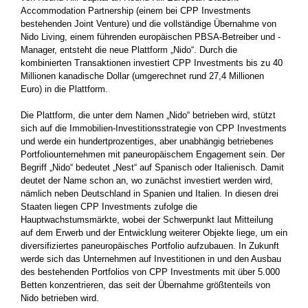
Accommodation Partnership (einem bei CPP Investments
bestehenden Joint Venture) und die vollständige Übernahme von
Nido Living, einem führenden europäischen PBSA-Betreiber und -
Manager, entsteht die neue Plattform „Nido“. Durch die
kombinierten Transaktionen investiert CPP Investments bis zu 40
Millionen kanadische Dollar (umgerechnet rund 27,4 Millionen
Euro) in die Plattform.
Die Plattform, die unter dem Namen „Nido“ betrieben wird, stützt
sich auf die Immobilien-Investitionsstrategie von CPP Investments
und werde ein hundertprozentiges, aber unabhängig betriebenes
Portfoliounternehmen mit paneuropäischem Engagement sein. Der
Begriff „Nido“ bedeutet „Nest“ auf Spanisch oder Italienisch. Damit
deutet der Name schon an, wo zunächst investiert werden wird,
nämlich neben Deutschland in Spanien und Italien. In diesen drei
Staaten liegen CPP Investments zufolge die
Hauptwachstumsmärkte, wobei der Schwerpunkt laut Mitteilung
auf dem Erwerb und der Entwicklung weiterer Objekte liege, um ein
diversifiziertes paneuropäisches Portfolio aufzubauen. In Zukunft
werde sich das Unternehmen auf Investitionen in und den Ausbau
des bestehenden Portfolios von CPP Investments mit über 5.000
Betten konzentrieren, das seit der Übernahme größtenteils von
Nido betrieben wird.