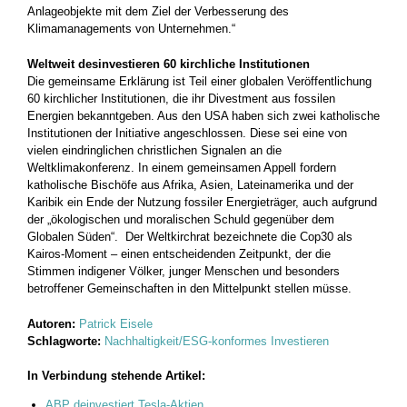
Anlageobjekte mit dem Ziel der Verbesserung des
Klimamanagements von Unternehmen.“
Weltweit desinvestieren 60 kirchliche Institutionen
Die gemeinsame Erklärung ist Teil einer globalen Veröffentlichung
60 kirchlicher Institutionen, die ihr Divestment aus fossilen
Energien bekanntgeben. Aus den USA haben sich zwei katholische
Institutionen der Initiative angeschlossen. Diese sei eine von
vielen eindringlichen christlichen Signalen an die
Weltklimakonferenz. In einem gemeinsamen Appell fordern
katholische Bischöfe aus Afrika, Asien, Lateinamerika und der
Karibik ein Ende der Nutzung fossiler Energieträger, auch aufgrund
der „ökologischen und moralischen Schuld gegenüber dem
Globalen Süden“. Der Weltkirchrat bezeichnete die Cop30 als
Kairos-Moment – einen entscheidenden Zeitpunkt, der die
Stimmen indigener Völker, junger Menschen und besonders
betroffener Gemeinschaften in den Mittelpunkt stellen müsse.
Autoren:
Patrick Eisele
Schlagworte:
Nachhaltigkeit/ESG-konformes Investieren
In Verbindung stehende Artikel:
ABP deinvestiert Tesla-Aktien