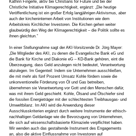
Kathrin Fingerle, aktiv bei Christians for Future und bei der
Christliche Initiative Klimagerechtigkeit, ergänzt: „Die heutige
Veröffentlichung ist ein großer Erfolg langjährigen Aktivismus, aber
auch der kircheninternen Arbeit von Institutionen wie dem
Arbeitskreis Kirchlicher Investoren. Die Kirchen gehen weiter
glaubwürdig den Weg der Klimagerechtigkeit – die Politik sollte es
ihnen gleichtun.”
In einer Stellungnahme sagt der AKI-Vorsitzende Dr. Jörg Mayer:
„Die Mitglieder des AKI, zu denen die Evangelische Bank eG und
die Bank für Kirche und Diakonie eG – KD-Bank gehören, eint die
Überzeugung, dass Geld anzulegen nicht bedeutet, Verantwortung
abzulegen. Im Gegenteil: Indem sie Unternehmen ausschließen,
die mit mehr als fünf Prozent Umsatz Kohle fördern sowie die
unkonventionelle Förderung von Öl und Gas betreiben,
übernehmen sie Verantwortung vor Gott und den Menschen dafür,
was mit ihrem Geld geschieht. Kohle, Ölsand und Ölschiefer sind
die fossilen Energieträger mit der schlechtesten Treibhausgas- und
Umweltbilanz. Im AKI wird die Anwendung dieser
Ausschlusskriterien ergänzt durch weitere Instrumente der ethisch-
nachhaltigen Geldanlage wie die Bevorzugung von Unternehmen,
die sich auf wissenschaftsbasierte Klimaziele verpflichtet haben.
Wir wenden auch das gestaltende Instrument des Engagements
an, also die aktive Einflussnahme von Investoren auf