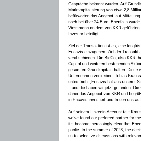
Gespräche bekannt wurden. Auf Grundla
Marktkapitalisierung von etwa 2,8 Milli
befürworten das Angebot laut Mitteilung
noch bei über 24 Euro. Ebenfalls wurde 
Viessmann an dem von KKR geführten un
Investor beteiligt.
Ziel der Transaktion ist es, eine langfr
Encavis einzugehen. Ziel der Transaktio
verabschieden. Die BidCo, also KKR, h
Capital und weiteren bestehenden Aktio
gesamten Grundkapitals halten. Diese we
Unternehmen verbleiben. Tobias Krauss
unterstrich: „Encavis hat aus unserer S
– und die haben wir jetzt gefunden. Die
daher das Angebot von KKR und begrüß
in Encavis investiert und freuen uns au
Auf seinem Linkedin-Account teilt Kraus
we’ve found our preferred partner for t
it’s become increasingly clear that Encav
public. In the summer of 2023, the decis
us to selective discussions with relevant