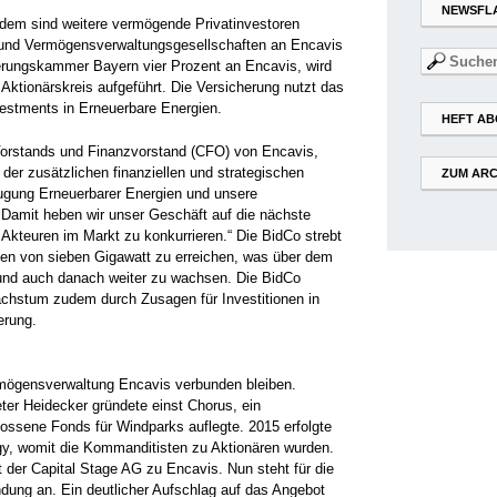
NEWSFL
Zudem sind weitere vermögende Privatinvestoren
 und Vermögensverwaltungsgesellschaften an Encavis
Suchen
herungskammer Bayern vier Prozent an Encavis, wird
nach:
Aktionärskreis aufgeführt. Die Versicherung nutzt das
estments in Erneuerbare Energien.
HEFT AB
orstands und Finanzvorstand (CFO) von Encavis,
 der zusätzlichen finanziellen und strategischen
ZUM ARC
ugung Erneuerbarer Energien und unsere
amit heben wir unser Geschäft auf die nächste
Akteuren im Markt zu konkurrieren.“ Die BidCo strebt
en von sieben Gigawatt zu erreichen, was über dem
, und auch danach weiter zu wachsen. Die BidCo
achstum zudem durch Zusagen für Investitionen in
erung.
mögensverwaltung Encavis verbunden bleiben.
ter Heidecker gründete einst Chorus, ein
ssene Fonds für Windparks auflegte. 2015 erfolgte
y, womit die Kommanditisten zu Aktionären wurden.
der Capital Stage AG zu Encavis. Nun steht für die
dung an. Ein deutlicher Aufschlag auf das Angebot