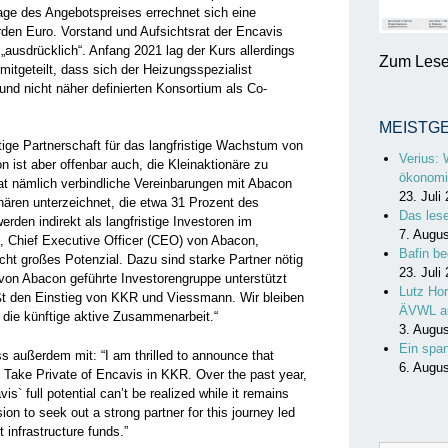
ge des Angebotspreises errechnet sich eine
arden Euro. Vorstand und Aufsichtsrat der Encavis
 „ausdrücklich“. Anfang 2021 lag der Kurs allerdings
Zum Lesen
mitgeteilt, dass sich der Heizungsspezialist
d nicht näher definierten Konsortium als Co-
MEISTG
istige Partnerschaft für das langfristige Wachstum von
Verius: 
n ist aber offenbar auch, die Kleinaktionäre zu
ökonomi
at nämlich verbindliche Vereinbarungen mit Abacon
23. Juli
nären unterzeichnet, die etwa 31 Prozent des
Das les
rden indirekt als langfristige Investoren im
7. Augu
, Chief Executive Officer (CEO) von Abacon,
Bafin be
icht großes Potenzial. Dazu sind starke Partner nötig
23. Juli
 von Abacon geführte Investorengruppe unterstützt
Lutz Hor
t den Einstieg von KKR und Viessmann. Wir bleiben
ÄVWL a
f die künftige aktive Zusammenarbeit.“
3. Augu
Ein spa
s außerdem mit: “I am thrilled to announce that
6. Augu
he Take Private of Encavis in KKR. Over the past year,
is` full potential can’t be realized while it remains
ion to seek out a strong partner for this journey led
 infrastructure funds.”