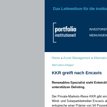
Das Leitmedium für die institu
INVESTORE
MEINUNGEN
Home
»
Asset Management
»
Alternati
Alternative Anlagen
KKR greift nach Encavis
Renewables-Spezialist sieht Entwick
unterstützen Delisting.
Der Private-Markets-Riese KKR gibt ei
Wind- und Solarparkbetreiber Encavis a
entspreche einer Prämie von 54 Prozen