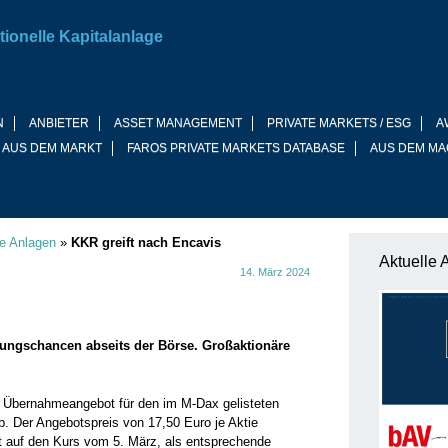
tionelle Kapitalanlage
N
ANBIETER
ASSET MANAGEMENT
PRIVATE MARKETS / ESG
A
 AUS DEM MARKT
FAROS PRIVATE MARKETS DATABASE
AUS DEM MA
ve Anlagen
»
KKR greift nach Encavis
Aktuelle 
14. März 2024
lungschancen abseits der Börse. Großaktionäre
n Übernahmeangebot für den im M-Dax gelisteten
b. Der Angebotspreis von 17,50 Euro je Aktie
t auf den Kurs vom 5. März, als entsprechende