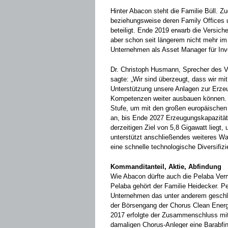
Hinter Abacon steht die Familie Büll. 
beziehungsweise deren Family Offices
beteiligt. Ende 2019 erwarb die Versic
aber schon seit längerem nicht mehr im 
Unternehmen als Asset Manager für Inv
Dr. Christoph Husmann, Sprecher des V
sagte: „Wir sind überzeugt, dass wir mit
Unterstützung unsere Anlagen zur Erze
Kompetenzen weiter ausbauen können. D
Stufe, um mit den großen europäischen 
an, bis Ende 2027 Erzeugungskapazität
derzeitigen Ziel von 5,8 Gigawatt liegt
unterstützt anschließendes weiteres W
eine schnelle technologische Diversifizi
Kommanditanteil, Aktie, Abfindung
Wie Abacon dürfte auch die Pelaba Ver
Pelaba gehört der Familie Heidecker. Pe
Unternehmen das unter anderem geschlo
der Börsengang der Chorus Clean Energ
2017 erfolgte der Zusammenschluss mit 
damaligen Chorus-Anleger eine Barabfin