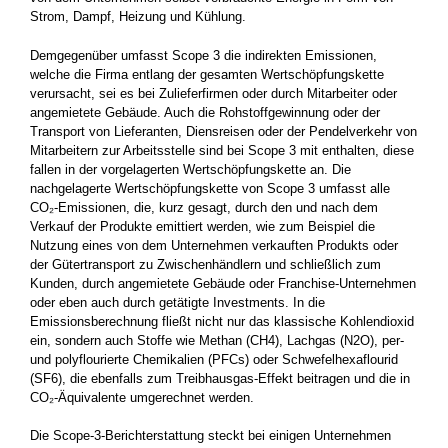
Strom, Dampf, Heizung und Kühlung.
Demgegenüber umfasst Scope 3 die indirekten Emissionen,
welche die Firma entlang der gesamten Wertschöpfungskette
verursacht, sei es bei Zulieferfirmen oder durch Mitarbeiter oder
angemietete ­Gebäude. Auch die Rohstoffgewinnung oder der
Transport von ­Lieferanten, Diensreisen oder der Pendelverkehr von
Mitarbeitern zur Arbeitsstelle sind bei Scope 3 mit enthalten, diese
fallen in der vorgelagerten Wertschöpfungskette an. Die
nachgelagerte Wertschöpfungskette von Scope 3 umfasst alle
CO₂-Emissionen, die, kurz gesagt, durch den und nach dem
Verkauf der Produkte emittiert werden, wie zum Beispiel die
Nutzung eines von dem Unternehmen verkauften Produkts oder
der Gütertransport zu Zwischenhändlern und schließlich zum
Kunden, durch angemietete ­Gebäude oder Franchise-Unternehmen
oder eben auch durch getätigte ­Investments. In die
Emissionsberechnung fließt nicht nur das klassische Kohlendioxid
ein, sondern auch Stoffe wie Methan (CH4), Lachgas (N2O), per-
und polyflourierte Chemikalien (PFCs) oder Schwefelhexaflourid
(SF6), die ebenfalls zum Treibhausgas-Effekt beitragen und die in
CO₂-Äquivalente umgerechnet werden.
Die Scope-3-Berichterstattung steckt bei einigen Unternehmen