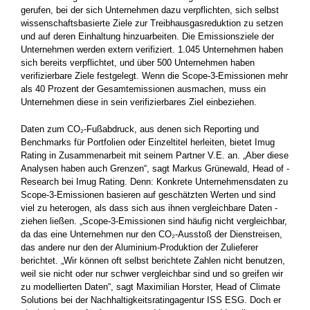
gerufen, bei der sich Unternehmen dazu verpflichten, sich selbst
wissenschaftsbasierte Ziele zur Treibhausgasreduktion zu setzen
und auf deren Einhaltung hinzuarbeiten. Die Emissionsziele der
Unternehmen werden extern verifiziert. 1.045 Unternehmen haben
sich bereits verpflichtet, und über 500 Unternehmen haben
verifizierbare Ziele­ festgelegt. Wenn die Scope-3-Emissionen mehr
als 40 Prozent der ­Gesamtemissionen ausmachen, muss ein
Unternehmen diese in sein verifizierbares Ziel einbeziehen.
Daten zum CO₂-Fußabdruck, aus denen sich Reporting und
Benchmarks für Portfolien oder Einzeltitel herleiten, bietet Imug
Rating in Zusammenarbeit mit seinem Partner V.E. an. „Aber diese
Analysen haben auch Grenzen“, sagt Markus Grünewald, Head of ­
Research bei Imug Rating. Denn: Konkrete Unternehmensdaten zu
Scope-3-Emissionen basieren auf geschätzten Werten und sind
viel zu heterogen, als dass sich aus ihnen vergleichbare Daten ­
ziehen ließen. „Scope-3-Emissionen sind häufig nicht vergleichbar,
da das eine Unternehmen nur den CO₂-Ausstoß der Dienstreisen,
das andere nur den der Aluminium-Produktion der Zulieferer
berichtet. „Wir können oft selbst berichtete Zahlen nicht benutzen,
weil sie nicht oder nur schwer vergleichbar sind und so greifen wir
zu modellierten Daten“, sagt Maximilian Horster, Head of Climate
Solutions bei der Nachhaltigkeitsratingagentur ISS ESG. Doch er