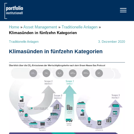
TOGG
NAVI
Home
»
Asset Management
»
Traditionelle Anlagen
»
Klimasünden in fünfzehn Kategorien
Traditionelle Anlagen
3. Dezember 2020
Klimasünden in fünfzehn Kategorien