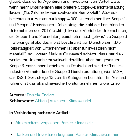
glaubt, dass es für Agenturen und Investoren von Vorteil wäre,
wenn mehr Unternehmen eine breitere Scope-3-Berichterstattung
liefern. „Die Zahl ist immer exakter als das Modell.“ Weltweit
berichten laut Horster nur knapp 4.000 Unternehmen ihre Scope-1-
und Scope-2-Emis­sionen. Dabei steigt die Zahl der berichtenden
Unternehmen seit 2017 leicht. „Etwa drei Viertel der Unternehmen,
die Scope 1 und 2 berichten, berichteten auch „etwas“ zu Scope 3
– allerdings bliebe das meist beschränkt auf Dienstreisen. „Die
Reisetätigkeit von ­Unternehmen ist aber für Investoren nicht
materiell“, so Horster. ­Markus Grünewald schätzt, dass nur die ­
wenigsten Unternehmen weltweit detailliert über ihre gesamten
Scope-3-Emissionen berichten. In Deutschland sei die Chemie-­
Industrie Vorreiter bei der Scope-3-Berichterstattung, wie BASF,
das ISS ESG zufolge 13 von 15 Kategorien berichtet. Im Ausland
führend ist das skandinavische Forstunternehmen Stora Enso.
Autoren:
Daniela Englert
Schlagworte:
Aktien
|
Anleihen
|
Klimawandel
In Verbindung stehende Artikel:
Aktienindizes verpassen Pariser Klimaziele
Banken und Investoren begraben Pariser Klimaabkommen