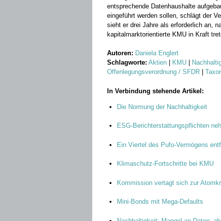
entsprechende Datenhaushalte aufgeba
eingeführt werden sollen, schlägt der V
sieht er drei Jahre als erforderlich an
kapitalmarktorientierte KMU in Kraft tre
Autoren:
Daniela Englert
Schlagworte:
Aktien
|
KMU
|
Nachhalti
Offenlegungsverordnung / SFDR
|
Taxo
In Verbindung stehende Artikel:
Die Normung der Nachhaltigkeit
ESG-Berichterstattungspflichten ne
Ein Viertel des Pufo-Vermögens entf
Klimaschutz-Fortschritte bei KMU
Kommission vertagt sich zur Atomkr
Mini-Bonds mit Mega-Defaults
Nachhaltigkeit: Mangel an Daten, ab