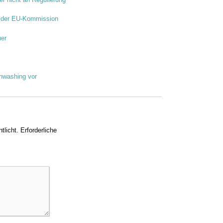
e der EU-Kommission
uer
nwashing vor
tlicht.
Erforderliche