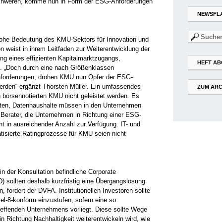
rschweren, komme nun in Form der ESG-Anforderungen
NEWSFL
Suchen
 hohe Bedeutung des KMU-Sektors für Innovation und
nach:
weist in ihrem Leitfaden zur Weiterentwicklung der
ng eines effizienten Kapitalmarktzugangs,
HEFT AB
. „Doch durch eine nach Größenklassen
nforderungen, drohen KMU nun Opfer der ESG-
rden“ ergänzt Thorsten Müller. Ein umfassendes
ZUM ARC
 börsennotierten KMU nicht geleistet werden. Es
isten, Datenhaushalte müssen in den Unternehmen
 Berater, die Unternehmen in Richtung einer ESG-
ht in ausreichender Anzahl zur Verfügung. IT- und
tisierte Ratingprozesse für KMU seien nicht
n der Konsultation befindliche Corporate
D) sollten deshalb kurzfristig eine Übergangslösung
, fordert der DVFA. Institutionellen Investoren sollte
el-8-konform einzustufen, sofern eine so
reffenden Unternehmens vorliegt. Diese sollte Wege
n Richtung Nachhaltigkeit weiterentwickeln wird, wie