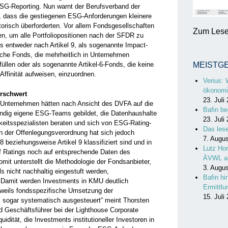
SG-Reporting. Nun warnt der Berufsverband der
, dass die gestiegenen ESG-Anforderungen kleinere
orisch überforderten. Vor allem Fondsgesellschaften
Zum Lesen
n, um alle Portfoliopositionen nach der SFDR zu
ds entweder nach Artikel 9, als sogenannte Impact-
lche Fonds, die mehrheitlich in Unternehmen
rfüllen oder als sogenannte Artikel-6-Fonds, die keine
MEISTG
ffinität aufweisen, einzuordnen.
Verius: 
ökonomi
rschwert
23. Juli
-Unternehmen hätten nach Ansicht des DVFA auf die
Bafin be
ändig eigene ESG-Teams gebildet, die Datenhaushalte
23. Juli
keitsspezialisten beraten und sich von ESG-Rating-
Das les
 der Offenlegungsverordnung hat sich jedoch
7. Augu
 beziehungsweise Artikel 9 klassifiziert sind und in
Lutz Hor
uf Ratings noch auf entsprechende Daten des
ÄVWL a
it unterstellt die Methodologie der Fondsanbieter,
3. Augu
 nicht nachhaltig eingestuft werden,
Bafin hi
 Damit werden Investments in KMU deutlich
Ermittl
eweils fondsspezifische Umsetzung der
15. Juli
 sogar systematisch ausgesteuert“ meint Thorsten
d Geschäftsführer bei der Lighthouse Corporate
dität, die Investments institutioneller Investoren in