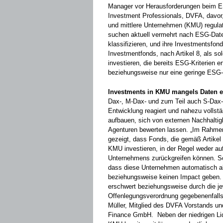
Manager vor Herausforderungen beim E
Investment Professionals, DVFA, davor
und mittlere Unternehmen (KMU) regulat
suchen aktuell vermehrt nach ESG-Date
klassifizieren, und ihre Investmentsfon
Investmentfonds, nach Artikel 8, als so
investieren, die bereits ESG-Kriterien e
beziehungsweise nur eine geringe ESG-A
Investments in KMU mangels Daten e
Dax-, M-Dax- und zum Teil auch S-Dax
Entwicklung reagiert und nahezu vollst
aufbauen, sich von externen Nachhaltig
Agenturen bewerten lassen. „Im Rahmen
gezeigt, dass Fonds, die gemäß Artikel 8
KMU investieren, in der Regel weder a
Unternehmens zurückgreifen können. Som
dass diese Unternehmen automatisch als
beziehungsweise keinen Impact geben.
erschwert beziehungsweise durch die j
Offenlegungsverordnung gegebenenfalls
Müller, Mitglied des DVFA Vorstands un
Finance GmbH. Neben der niedrigen Liqui