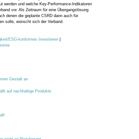
ut werden und welche Key-Performance-Indikatoren
erband vor. Als Zeitraum für eine Übergangslösung
, nach denen die geplante CSRD dann auch für
ten solle, wünscht sich der Verband.
gkeit/ESG-konformes Investieren
|
nomie
hmen Gestalt an
ällt auf nachhaltige Produkte
aft
er nicht an Regulierung