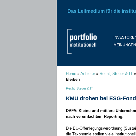
Das Leitmedium für die institu
INVESTORE
MEINUNGEN
Home
»
Anbieter
»
Recht, Steuer & IT
bleiben
Recht, Steuer & IT
KMU drohen bei ESG-Fonds
DVFA: Kleine und mittlere Unternehm
nach vereinfachtem Reporting.
Die EU-Offenlegungsverordnung (Sustai
die Taxonomie stellen viele institution