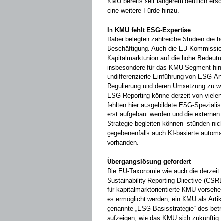
KMU bereits seit längerem deutlich e
eine weitere Hürde hinzu.
In KMU fehlt ESG-Expertise
Dabei belegten zahlreiche Studien die
Beschäftigung. Auch die EU-Kommission 
Kapitalmarktunion auf die hohe Bedeutu
insbesondere für das KMU-Segment hin
undifferenzierte Einführung von ESG-A
Regulierung und deren Umsetzung zu we
ESG-Reporting könne derzeit von vielen
fehlten hier ausgebildete ESG-Spezial
erst aufgebaut werden und die externen
Strategie begleiten können, stünden nic
gegebenenfalls auch KI-basierte automa
vorhanden.
Übergangslösung gefordert
Die EU-Taxonomie wie auch die derzeit i
Sustainability Reporting Directive (CSR
für kapitalmarktorientierte KMU vorsehen
es ermöglicht werden, ein KMU als Artik
genannte
„
ESG-Basisstrategie
“
des bet
aufzeigen, wie das KMU sich zukünftig i