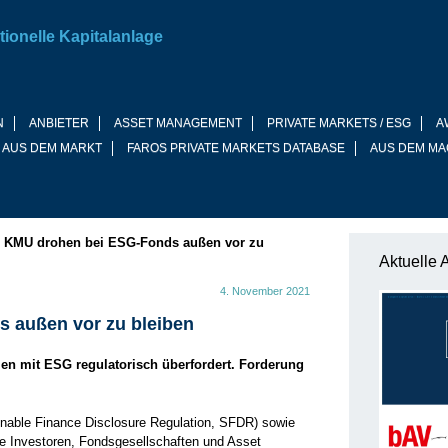
tionelle Kapitalanlage
N
ANBIETER
ASSET MANAGEMENT
PRIVATE MARKETS / ESG
A
 AUS DEM MARKT
FAROS PRIVATE MARKETS DATABASE
AUS DEM MA
»
KMU drohen bei ESG-Fonds außen vor zu
Aktuelle 
4. November 2021
 außen vor zu bleiben
en mit ESG regulatorisch überfordert. Forderung
nable Finance Disclosure Regulation, SFDR) sowie
elle Investoren, Fondsgesellschaften und Asset