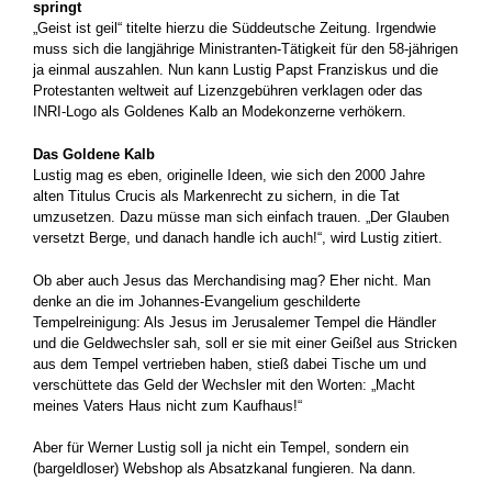
springt
„Geist ist geil“ titelte hierzu die Süddeutsche Zeitung. Irgendwie
muss sich die langjährige Ministranten-Tätigkeit für den 58-jährigen
ja einmal auszahlen. Nun kann Lustig Papst Franziskus und die
Protestanten weltweit auf Lizenzgebühren verklagen oder das
INRI-Logo als Goldenes Kalb an Modekonzerne verhökern.
Das Goldene Kalb
Lustig mag es eben, originelle Ideen, wie sich den 2000 Jahre
alten Titulus Crucis als Markenrecht zu sichern, in die Tat
umzusetzen. Dazu müsse man sich einfach trauen. „Der Glauben
versetzt Berge, und danach handle ich auch!“, wird Lustig zitiert.
Ob aber auch Jesus das Merchandising mag? Eher nicht. Man
denke an die im Johannes-Evangelium geschilderte
Tempelreinigung: Als Jesus im Jerusalemer Tempel die Händler
und die Geldwechsler sah, soll er sie mit einer Geißel aus Stricken
aus dem Tempel vertrieben haben, stieß dabei Tische um und
verschüttete das Geld der Wechsler mit den Worten: „Macht
meines Vaters Haus nicht zum Kaufhaus!“
Aber für Werner Lustig soll ja nicht ein Tempel, sondern ein
(bargeldloser) Webshop als Absatzkanal fungieren. Na dann.