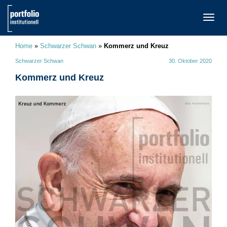
TOGG
NAVI
Home
»
Schwarzer Schwan
»
Kommerz und Kreuz
Schwarzer Schwan
30. Oktober 2020
Kommerz und Kreuz