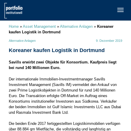
TOGG
NAVI
Home
»
Asset Management
»
Alternative Anlagen
»
Koreaner
kaufen Logistik in Dortmund
Alternative Anlagen
9. Dezember 2019
Koreaner kaufen Logistik in Dortmund
Savills erwirbt zwei Objekte für Konsortium. Kaufpreis liegt
bei rund 140 Millionen Euro.
Der internationale Immobilien-Investmentmanager Savills
Investment Management (Savills IM) vermeldet den Ankauf von
zwei Prime Logistikobjekten in Dortmund für rund 140 Millionen
Euro. Die Transaktion erfolgte Off-Market im Auftrag eines
Konsortiums institutioneller Investoren aus Südkorea. Verkäufer
der beiden Immobilien ist Gulf Islamic Investments LLC aus Dubai
und Rasmala Investment Bank Ltd.
Die beiden Ende 2017 fertiggestellten Logistikimmobilien verfügen
über 88.884 qm Mietfläche, die vollständig und langfristig an