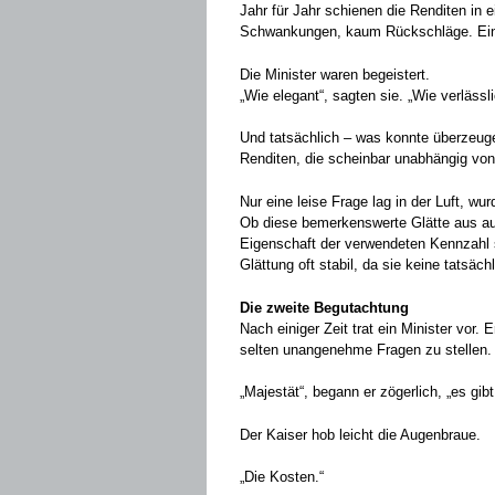
Jahr für Jahr schienen die Renditen in
Schwankungen, kaum Rückschläge. Eine 
Die Minister waren begeistert.
„Wie elegant“, sagten sie. „Wie verlässli
Und tatsächlich – was konnte überzeugen
Renditen, die scheinbar unabhängig von 
Nur eine leise Frage lag in der Luft, wurd
Ob diese bemerkenswerte Glätte aus auß
Eigenschaft der verwendeten Kennzahl s
Glättung oft stabil, da sie keine tatsäch
Die zweite Begutachtung
Nach einiger Zeit trat ein Minister vor. 
selten unangenehme Fragen zu stellen.
„Majestät“, begann er zögerlich, „es gib
Der Kaiser hob leicht die Augenbraue.
„Die Kosten.“