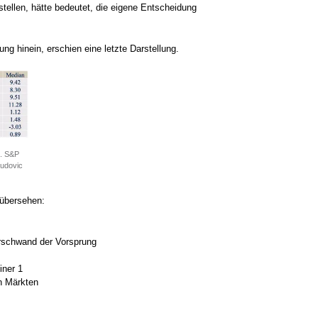
tellen, hätte bedeutet, die eigene Entscheidung
ng hinein, erschien eine letzte Darstellung.
s. S&P
Ludovic
 übersehen:
rschwand der Vorsprung
iner 1
en Märkten