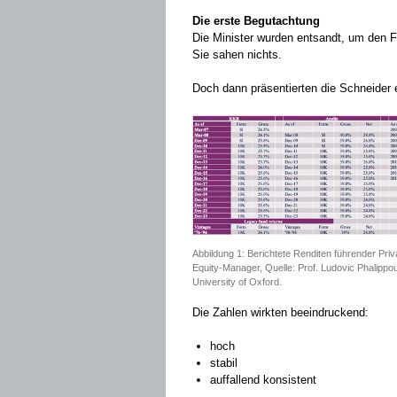
Die erste Begutachtung
Die Minister wurden entsandt, um den Fo
Sie sahen nichts.
Doch dann präsentierten die Schneider e
Abbildung 1: Berichtete Renditen führender Priv
Equity-Manager, Quelle: Prof. Ludovic Phalippo
University of Oxford.
Die Zahlen wirkten beeindruckend:
hoch
stabil
auffallend konsistent