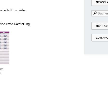
NEWSFL
rtschritt zu prüfen.
Suchen
nach:
ine erste Darstellung.
HEFT AB
ZUM ARC
ate-
u,