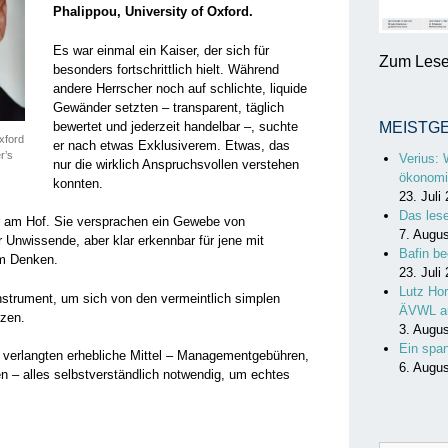
Phalippou, University of Oxford.
Es war einmal ein Kaiser, der sich für
Zum Lesen
besonders fortschrittlich hielt. Während
andere Herrscher noch auf schlichte, liquide
Gewänder setzten – transparent, täglich
bewertet und jederzeit handelbar –, suchte
MEISTG
xford
er nach etwas Exklusiverem. Etwas, das
r’s
Verius: 
nur die wirklich Anspruchsvollen verstehen
ökonomi
konnten.
23. Juli
Das les
r am Hof. Sie versprachen ein Gewebe von
7. Augu
ür Unwissende, aber klar erkennbar für jene mit
Bafin be
gem Denken.
23. Juli
Lutz Hor
Instrument, um sich von den vermeintlich simplen
ÄVWL a
nzen.
3. Augu
Ein spa
e verlangten erhebliche Mittel – Managementgebühren,
6. Augu
n – alles selbstverständlich notwendig, um echtes