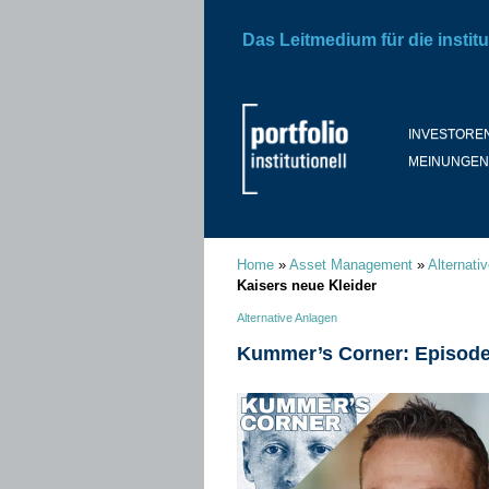
Das Leitmedium für die institu
INVESTORE
MEINUNGEN
Home
»
Asset Management
»
Alternati
Kaisers neue Kleider
Alternative Anlagen
Kummer’s Corner: Episode 