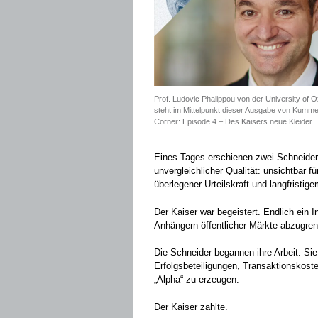
Prof. Ludovic Phalippou von der University of O
steht im Mittelpunkt dieser Ausgabe von Kumme
Corner: Episode 4 – Des Kaisers neue Kleider.
Eines Tages erschienen zwei Schneide
unvergleichlicher Qualität: unsichtbar f
überlegener Urteilskraft und langfristi
Der Kaiser war begeistert. Endlich ein 
Anhängern öffentlicher Märkte abzugre
Die Schneider begannen ihre Arbeit. Si
Erfolgsbeteiligungen, Transaktionskoste
„Alpha“ zu erzeugen.
Der Kaiser zahlte.