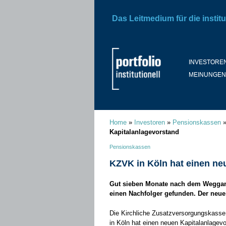
Das Leitmedium für die institu
INVESTORE
MEINUNGEN
Home
»
Investoren
»
Pensionskassen
Kapitalanlagevorstand
Pensionskassen
KZVK in Köln hat einen ne
Gut sieben Monate nach dem Weggan
einen Nachfolger gefunden. Der neu
Die Kirchliche Zusatzversorgungskass
in Köln hat einen neuen Kapitalanlagev