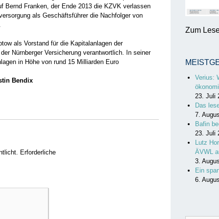
uf Bernd Franken, der Ende 2013 die KZVK verlassen
eversorgung als Geschäftsführer die Nachfolger von
t.
Zum Lesen
ow als Vorstand für die Kapitalanlagen der
r Nürnberger Versicherung verantwortlich. In seiner
anlagen in Höhe von rund 15 Milliarden Euro
MEISTG
Verius: 
rstin Bendix
ökonomi
23. Juli
Das les
7. Augu
Bafin be
23. Juli
Lutz Hor
ÄVWL a
tlicht.
Erforderliche
3. Augu
Ein spa
6. Augu