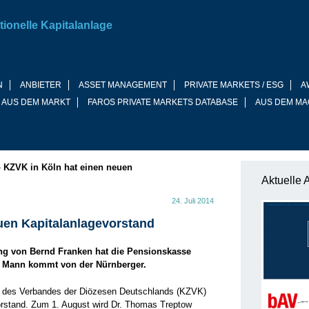
tionelle Kapitalanlage
N
ANBIETER
ASSET MANAGEMENT
PRIVATE MARKETS / ESG
A
 AUS DEM MARKT
FAROS PRIVATE MARKETS DATABASE
AUS DEM MA
»
KZVK in Köln hat einen neuen
Aktuelle 
24. Juli 2014
uen Kapitalanlagevorstand
g von Bernd Franken hat die Pensionskasse
e Mann kommt von der Nürnberger.
e des Verbandes der Diözesen Deutschlands (KZVK)
orstand. Zum 1. August wird Dr. Thomas Treptow