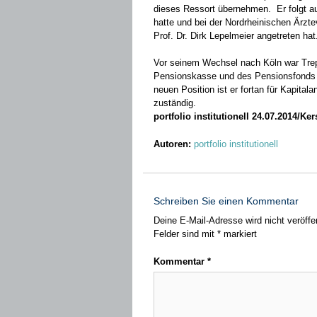
dieses Ressort übernehmen. Er folgt a
hatte und bei der Nordrheinischen Ärzt
Prof. Dr. Dirk Lepelmeier angetreten ha
Vor seinem Wechsel nach Köln war Trept
Pensionskasse und des Pensionsfonds de
neuen Position ist er fortan für Kapital
zuständig.
portfolio institutionell 24.07.2014/Ke
Autoren:
portfolio institutionell
Schreiben Sie einen Kommentar
Deine E-Mail-Adresse wird nicht veröffen
Felder sind mit
*
markiert
Kommentar
*