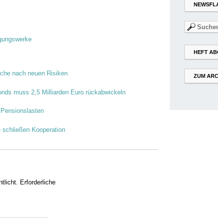
NEWSFL
Suchen
nach:
rgungswerke
HEFT AB
Suche nach neuen Risiken
ZUM ARC
nds muss 2,5 Milliarden Euro rückabwickeln
 Pensionslasten
e schließen Kooperation
tlicht.
Erforderliche