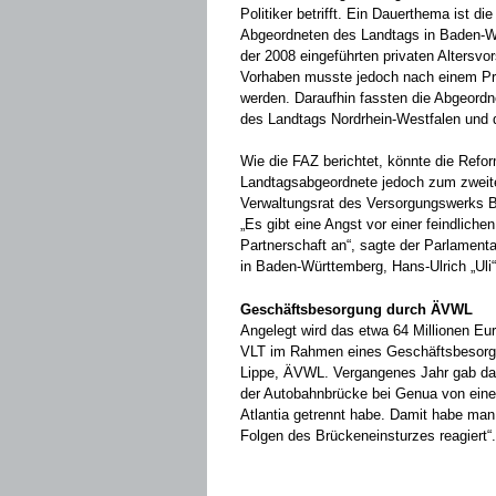
Politiker betrifft. Ein Dauerthema ist di
Abgeordneten des Landtags in Baden-W
der 2008 eingeführten privaten Altersv
Vorhaben musste jedoch nach einem Pr
werden. Daraufhin fassten die Abgeordn
des Landtags Nordrhein-Westfalen und 
Wie die FAZ berichtet, könnte die Refo
Landtagsabgeordnete jedoch zum zweiten
Verwaltungsrat des Versorgungswerks B
„Es gibt eine Angst vor einer feindliche
Partnerschaft an“, sagte der Parlament
in Baden-Württemberg, Hans-Ulrich „Uli“
Geschäftsbesorgung durch ÄVWL
Angelegt wird das etwa 64 Millionen E
VLT im Rahmen eines Geschäftsbesorgu
Lippe, ÄVWL. Vergangenes Jahr gab da
der Autobahnbrücke bei Genua von einer
Atlantia getrennt habe. Damit habe man 
Folgen des Brückeneinsturzes reagiert“.