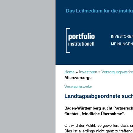
Das Leitmedium für die institu
INVESTORE
MEINUNGEN
Home
»
Investoren
»
Versorgungswerke
Altersvorsorge
Versorgungswerke
Landtagsabgeordnete suche
Baden-Württemberg sucht Partnersch
fürchtet „feindliche Übernahme“.
Oft wird der Politik vorgeworfen, dass
Dies ist allerdings nicht ganz zutreffe