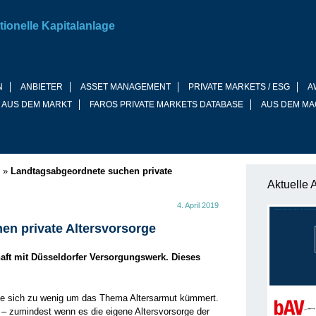
tionelle Kapitalanlage
N
ANBIETER
ASSET MANAGEMENT
PRIVATE MARKETS / ESG
A
 AUS DEM MARKT
FAROS PRIVATE MARKETS DATABASE
AUS DEM MA
»
Landtagsabgeordnete suchen private
Aktuelle 
4. April 2019
n private Altersvorsorge
aft mit Düsseldorfer Versorgungswerk. Dieses
 sie sich zu wenig um das Thema Altersarmut kümmert.
nd – zumindest wenn es die eigene Altersvorsorge der