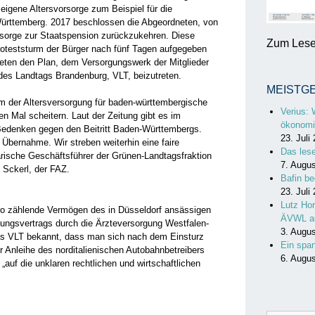
e eigene Altersvorsorge zum Beispiel für die
ürttemberg. 2017 beschlossen die Abgeordneten, von
orsorge zur Staatspension zurückzukehren. Diese
Zum Lesen
oteststurm der Bürger nach fünf Tagen aufgegeben
eten den Plan, dem Versorgungswerk der Mitglieder
des Landtags Brandenburg, VLT, beizutreten.
MEISTG
rm der Altersversorgung für baden-württembergische
Verius: 
 Mal scheitern. Laut der Zeitung gibt es im
ökonomi
edenken gegen den Beitritt Baden-Württembergs.
23. Juli
n Übernahme. Wir streben weiterhin eine faire
Das les
arische Geschäftsführer der Grünen-Landtagsfraktion
7. Augu
 Sckerl, der FAZ.
Bafin be
23. Juli
Lutz Hor
uro zählende Vermögen des in Düsseldorf ansässigen
ÄVWL a
ngsvertrags durch die Ärzteversorgung Westfalen-
3. Augu
s VLT bekannt, dass man sich nach dem Einsturz
Ein spa
 Anleihe des norditalienischen Autobahnbetreibers
6. Augu
„auf die unklaren rechtlichen und wirtschaftlichen