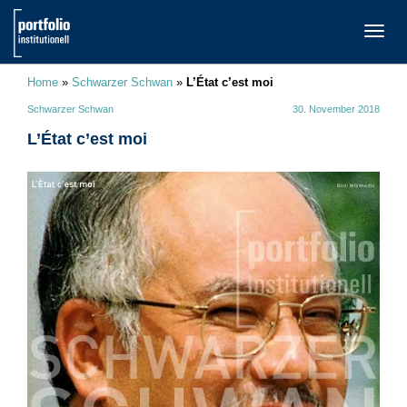
TOGG
NAVI
Home
»
Schwarzer Schwan
»
L’État c’est moi
Schwarzer Schwan
30. November 2018
L’État c’est moi