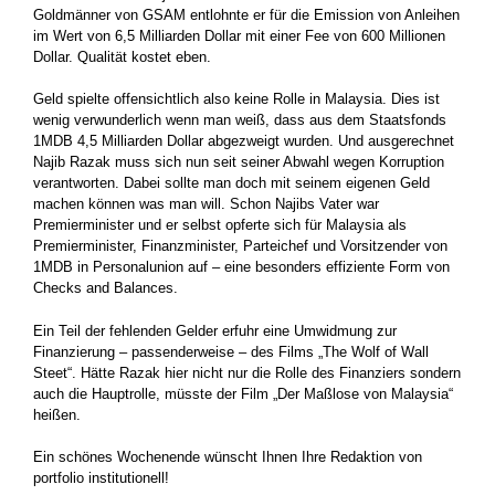
Goldmänner von GSAM entlohnte er für die Emission von Anleihen
im Wert von 6,5 Milliarden Dollar mit einer Fee von 600 Millionen
Dollar. Qualität kostet eben.
Geld spielte offensichtlich also keine Rolle in Malaysia. Dies ist
wenig verwunderlich wenn man weiß, dass aus dem Staatsfonds
1MDB 4,5 Milliarden Dollar abgezweigt wurden. Und ausgerechnet
Najib Razak muss sich nun seit seiner Abwahl wegen Korruption
verantworten. Dabei sollte man doch mit seinem eigenen Geld
machen können was man will. Schon Najibs Vater war
Premierminister und er selbst opferte sich für Malaysia als
Premierminister, Finanzminister, Parteichef und Vorsitzender von
1MDB in Personalunion auf – eine besonders effiziente Form von
Checks and Balances.
Ein Teil der fehlenden Gelder erfuhr eine Umwidmung zur
Finanzierung – passenderweise – des Films „The Wolf of Wall
Steet“. Hätte Razak hier nicht nur die Rolle des Finanziers sondern
auch die Hauptrolle, müsste der Film „Der Maßlose von Malaysia“
heißen.
Ein schönes Wochenende wünscht Ihnen Ihre Redaktion von
portfolio institutionell!