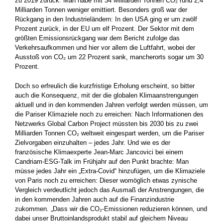
zu 2019 zurück. Man habe mit 34 Milliarden Tonnen CO₂ rund 2,4
Milliarden Tonnen weniger emittiert. Besonders groß war der
Rückgang in den Industrieländern: In den USA ging er um zwölf
Prozent zurück, in der EU um elf Prozent. Der Sektor mit dem
größten Emissionsrückgang war dem Bericht ­zufolge das
Verkehrsaufkommen und hier vor allem die Luftfahrt, wobei der
Ausstoß von CO₂ um 22 Prozent sank, mancherorts ­sogar um 30
Prozent.
Doch so erfreulich die kurzfristige Erholung erscheint, so bitter
auch die Konsequenz, mit der die globalen Klimaanstrengungen
aktuell und in den kommenden Jahren verfolgt werden müssen, um
die Pariser Klimaziele noch zu erreichen: Nach Informationen des
Netzwerks Global Carbon Project müssten bis 2030 bis zu zwei
Milliarden Tonnen CO₂ weltweit eingespart werden, um die Pariser
Zielvorgaben einzuhalten – jedes Jahr. Und wie es der
französische Klimaexperte Jean-Marc Jancovici bei einem
Candriam-ESG-Talk im Frühjahr auf den Punkt brachte: Man
müsse jedes Jahr ein ­„Extra-Covid“ hinzufügen, um die Klimaziele
von Paris noch zu ­erreichen: Dieser womöglich etwas zynische
Vergleich verdeutlicht jedoch das Ausmaß der Anstrengungen, die
in den kommenden Jahren auch auf die Finanzindustrie
zukommen. „Dass wir die CO₂-Emissionen reduzieren können, und
dabei unser Brutto­inlandsprodukt stabil auf gleichem Niveau