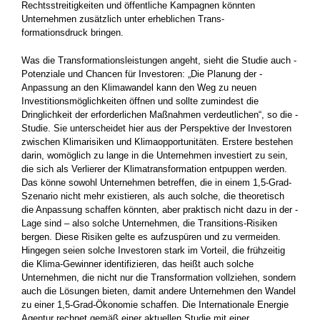
Rechtsstreitigkeiten und öffentliche ­Kamp­­agnen könnten
Unternehmen zusätzlich unter erheblichen ­Trans­-
formations­­druck bringen.
Was die Transformationsleistungen angeht, sieht die Studie auch ­
Potenziale und Chancen für Investoren: „Die Planung der ­
Anpassung an den Klimawandel kann den Weg zu neuen
Investitions­möglichkeiten öffnen und sollte zumindest die
Dringlichkeit der erforderlichen Maßnahmen verdeutlichen“, so die ­
Studie. Sie unterscheidet hier aus der Perspektive der Investoren
zwischen Klimarisiken und Klimaopportunitäten. Erstere bestehen
darin, womöglich zu lange in die Unternehmen investiert zu sein,
die sich als Verlierer der Klimatransformation entpuppen werden.
Das könne sowohl Unternehmen betreffen, die in einem 1,5-Grad-
Szenario nicht mehr existieren, als auch solche, die theoretisch
die Anpassung schaffen könnten, aber praktisch nicht dazu in der ­
Lage sind – also solche Unternehmen, die Transitions-Risiken
bergen. Diese Risiken gelte es aufzuspüren und zu vermeiden.
Hingegen seien solche Investoren stark im Vorteil, die frühzeitig
die Klima-Gewinner identifizieren, das heißt auch solche
Unternehmen, die nicht nur die Transformation vollziehen, sondern
auch die Lösungen ­bieten, damit andere Unternehmen den Wandel
zu einer 1,5-Grad-Ökonomie schaffen. Die Internationale Energie
Agentur rechnet gemäß einer aktuellen Studie mit einer