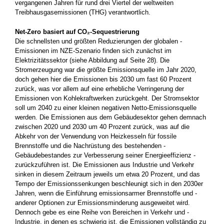
vergangenen Jahren für rund drei Viertel der weltweiten
Treibhausgasemissionen (THG) verantwortlich.
Net-Zero basiert auf CO₂-Sequestrierung
Die schnellsten und größten Reduzierungen der globalen ­
Emissionen im NZE-Szenario finden sich zunächst im
Elektrizitätssektor (siehe Abbildung auf Seite 28). Die
Stromerzeugung war die ­größte Emissionsquelle im Jahr 2020,
doch gehen hier die Emissionen bis 2030 um fast 60 Prozent
zurück, was vor allem auf eine erhebliche Verringerung der
Emissionen von Kohlekraftwerken­ zurückgeht. Der Stromsektor
soll um 2040 zu einer kleinen­ ­negativen Netto-Emissionsquelle
werden. Die Emissionen aus dem Gebäudesektor gehen demnach
zwischen 2020 und 2030 um 40 Prozent zurück, was auf die
Abkehr von der Verwendung von Heizkesseln für ­fossile
Brennstoffe und die Nachrüstung des bestehenden ­
Gebäudebestandes zur Verbesserung seiner Energieeffizienz ­
zurückzuführen ist. Die Emissionen aus Industrie und Verkehr
sinken in diesem Zeitraum jeweils um etwa 20 Prozent, und das
Tempo der Emissionssenkungen beschleunigt sich in den 2030er
Jahren, wenn die Einführung emissionsarmer Brennstoffe und ­
anderer Optionen zur Emissionsminderung ausgeweitet wird.
Dennoch gebe es eine Reihe von Bereichen in Verkehr und ­
Industrie, in denen es schwierig ist, die Emissionen vollständig zu