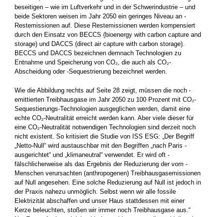
beseitigen – wie im Luftverkehr und in der Schwerindustrie – und
beide Sektoren weisen im Jahr 2050 ein geringes Niveau an ­
Restemissionen auf. Diese Restemissionen werden kompensiert
durch den Einsatz von BECCS (bioenergy with carbon capture and
storage) und DACCS (direct air capture with carbon storage).
BECCS und DACCS bezeichnen demnach Technologien zu
Entnahme und Speicherung von CO₂, die auch als CO₂-
Abscheidung oder -Sequestrierung bezeichnet werden.
Wie die Abbildung rechts auf Seite 28 zeigt, müssen die noch ­
emittierten Treibhausgase im Jahr 2050 zu 100 Prozent mit CO₂-
Sequestierungs-Technologien ausgeglichen werden, damit eine
echte CO₂-Neutralität erreicht werden kann. Aber viele dieser für
eine CO₂-Neutralität notwendigen Technologien sind derzeit noch
nicht existent. So kritisiert die Studie von ISS ESG: „Der Begriff
„Netto-Null“ wird austauschbar mit den Begriffen „nach Paris ­
ausgerichtet“ und „klimaneutral“ verwendet. Er wird oft ­
fälschlicherweise als das Ergebnis der Reduzierung der vom ­
Menschen verursachten (anthropogenen) Treibhausgasemissionen
auf Null angesehen. Eine solche Reduzierung auf Null ist jedoch in
der Praxis nahezu unmöglich. Selbst wenn wir alle ­fossile
Elektrizität­ abschaffen und unser Haus stattdessen mit ­einer
Kerze beleuchten, stoßen wir immer noch Treibhausgase aus.“