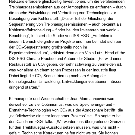
Net-Zero erfordere gleichzeitig Investitionen, um die verbleibenden
Treib­hausgasemissionen aus der Atmosphäre zu entfernen – durch
die ­rasche Entwicklung und Verbreitung von Technologien zur ­
Beseitigung von Kohlenstoff. „Dieser Teil der Gleichung, die ­
Sequestrierung von Treibhausgasemissionen – auch bekannt als
Kohlenstoffabscheidung – findet bei den Investoren nur wenig ­
Beachtung“, kritisiert die Studie von ISS ESG. „Es fehlen in
diesem Bereich die größeren Projekte und man befindet sich bei
der CO₂-Sequestrierung größtenteils noch im
Experimentierstadium“, ­kritisiert denn auch Viola Lutz, Head of the
ISS ESG Climate ­Practice und Autorin der Studie. „Es wird einen
Restausstoß an CO₂ geben, der sehr ­schwierig zu vermeiden ist,
was vor allem an chemischen Prozessen in der Industrie liegt.
Dabei liegt die CO₂-Sequestrierung noch am Anfang der
technologischen Entwicklung, Entwicklungsinvestitionen­ müssen
dringend starten.“
Klimaexperte und Wissenschaftler Jean-Marc Jancovici warnt ­
derweil vor zu viel Optimismus, was die Speicherungs- und ­
Entnahme-Technologien von CO₂ aus der Atmosphäre betrifft, die
„natürlichweise ein sehr langsamer Prozess“ sei. So sagte er bei
den Candriam-ESG-Talks: „Wir werden uns übergreifende Grenzen
für den Treibhausgas-Ausstoß setzen müssen, was uns nicht ­
gefällt. Technische Korrekturen helfen nicht weiter. Sie können