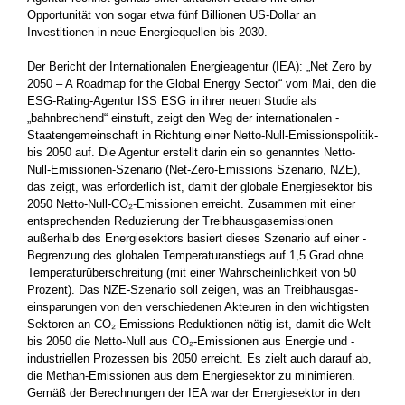
Opportunität von sogar ­etwa fünf Billionen US-Dollar an
Investitionen in neue ­Energiequellen bis 2030.
Der Bericht der Internationalen Energieagentur (IEA): „Net Zero by
2050 – A Roadmap for the Global Energy Sector“ vom Mai, den die
ESG-Rating-Agentur ISS ESG in ihrer neuen Studie als
„bahnbrechend“­ einstuft, zeigt den Weg der internationalen ­
Staatengemeinschaft in Richtung einer Netto-Null-Emissionspolitik­
bis 2050 auf. Die Agentur erstellt darin ein so genanntes Netto-
Null-Emissionen-Szenario (Net-Zero-Emissions Szenario, NZE),
das zeigt, was erforderlich ist, damit der globale Energiesektor bis
2050 Netto-Null-CO₂-Emissionen erreicht. Zusammen mit einer
entsprechenden Reduzierung der Treibhausgasemissionen
außerhalb­ des Energiesektors basiert dieses Szenario auf einer ­
Begrenzung des globalen Temperaturanstiegs auf 1,5 Grad ohne
Temperaturüberschreitung (mit einer Wahrscheinlichkeit von 50
Prozent). Das NZE-Szenario soll zeigen, was an Treibhausgas­
einsparungen von den verschiedenen Akteuren in den wichtigsten
Sektoren an CO₂-Emissions-Reduktionen nötig ist, damit die Welt
bis 2050 die Netto-Null aus CO₂-Emissionen aus Energie und ­
industriellen Prozessen bis 2050 erreicht. Es zielt auch darauf ab,
die Methan-Emissionen aus dem Energiesektor zu minimieren.
Gemäß der Berechnungen der IEA war der Energiesektor in den