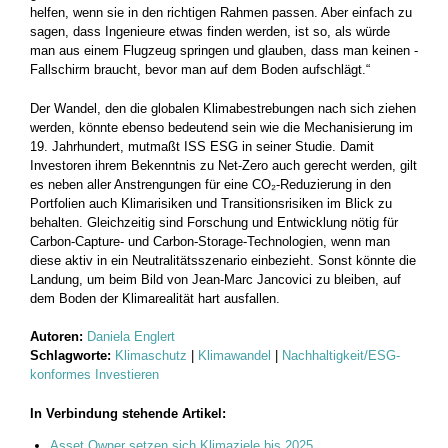
helfen, wenn sie in den richtigen Rahmen passen. Aber einfach zu
sagen, dass Ingenieure etwas finden werden, ist so, als würde
man aus ­einem Flugzeug springen und glauben, dass man keinen ­
Fallschirm braucht, bevor man auf dem Boden aufschlägt.“
Der Wandel, den die globalen Klimabestrebungen nach sich ziehen
werden, könnte ebenso bedeutend sein wie die Mechanisierung im
19. Jahrhundert, mutmaßt ISS ESG in seiner Studie. Damit
Investoren ihrem Bekenntnis zu Net-Zero auch gerecht werden, gilt
es neben aller Anstrengungen für eine CO₂-Reduzierung in den
Portfolien auch Klimarisiken und Transitionsrisiken im Blick zu
behalten. Gleichzeitig sind Forschung und Entwicklung nötig für
Carbon-Capture- und Carbon-Storage-Technologien, wenn man
diese aktiv in ein Neutralitätsszenario einbezieht. Sonst könnte die
Landung, um beim Bild von Jean-Marc Jancovici zu bleiben, auf
dem Boden der Klimarealität hart ausfallen.
Autoren:
Daniela Englert
Schlagworte:
Klimaschutz
|
Klimawandel
|
Nachhaltigkeit/ESG-
konformes Investieren
In Verbindung stehende Artikel:
Asset Owner setzen sich Klimaziele bis 2025