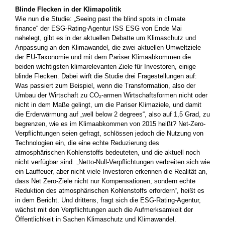
Blinde Flecken in der Klimapolitik
Wie nun die Studie: „Seeing past the blind spots in climate
finance“ der ESG-Rating-Agentur ISS ESG von Ende Mai
nahelegt, gibt es in der aktuellen Debatte um Klimaschutz und
Anpassung an den ­Klimawandel, die zwei aktuellen Umweltziele
der EU-Taxonomie und mit dem Pariser Klimaabkommen die
beiden wichtigsten ­klimarelevanten Ziele für Investoren, einige
blinde Flecken. Dabei wirft die Studie drei Fragestellungen auf:
Was passiert zum ­Beispiel, wenn die Transformation, also der
Umbau der Wirtschaft zu CO₂-armen Wirtschaftsformen nicht oder
nicht in dem Maße gelingt, um die Pariser Klimaziele, und damit
die Erderwärmung auf „well below 2 degrees“, also auf 1,5 Grad, zu
begrenzen, wie es im Klimaabkommen von 2015 heißt? Net-Zero-
Verpflichtungen seien ­gefragt, schlössen jedoch die Nutzung von
Technologien ein, die ­eine echte Reduzierung des
atmosphärischen Kohlenstoffs ­bedeuteten, und die aktuell noch
nicht verfügbar sind. „Netto-Null-­Verpflichtungen verbreiten sich wie
ein Lauffeuer, aber nicht viele ­Investoren erkennen die Realität an,
dass Net Zero-Ziele nicht nur ­Kompensationen, sondern echte
Reduktion des atmosphärischen Kohlenstoffs erfordern“, heißt es
in dem Bericht. Und drittens, fragt sich die ESG-Rating-Agentur,
wächst mit den Verpflichtungen auch die Aufmerksamkeit der
Öffentlichkeit in Sachen ­Klimaschutz und ­Klimawandel.