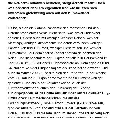
die Net-Zero-Initiativen beitreten, steigt derzeit rasant. Doch
was bedeutet Net-Zero eigentlich und wie müssen sich
Investoren gleichzeitig auch auf den Klimawandel
vorbereiten?
Es ist, als ob die Corona-Pandemie den Menschen und den ­
Unternehmen etwas verdeutlicht hätte, was davor undenkbar
schien: Es geht auch mit weniger. Weniger Reisen, weniger
Meetings, weniger Büropräsenz und damit verbunden weniger
Fahrten von und zur Arbeit, weniger Dienstreisen und weniger
Flugverkehr. Laut dem Statistikportal Statista.de nahmen der
Reise- und insbesondere der Flugverkehr allein in Deutschland im
Jahr 2020 um 132 Millionen Flugpassagiere ab. Damit gab es rund
64 Prozent weniger Flugpassagiere als ursprünglich erwartet. Und
auch im Winter 2020/21 setzte sich der Trend fort: In der Woche
vom 21. Januar­ 2021 gab es weltweit rund 50 Prozent weniger
geplante ­Flüge als in der Vorjahreswoche. Auch der
Luftfrachtverkehr sei durch den Rückgang der Exporte
zurückgegangen. All das hatte Auswirkungen auf die globalen CO₂-
Emissionen: Laut Medienberichten, die auf das
Forschungsnetzwerk „Global Carbon Project“ (GCP) verweisen,
ging der Ausstoß von Kohlendioxid aus der ­Verbrennung von
Kohle, Gas und Öl in diesem Jahr um sieben ­Prozent im Vergleich