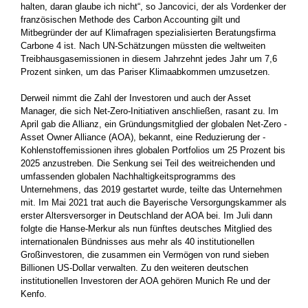
halten, daran glaube ich nicht“, so Jancovici, der als Vordenker der
französischen Methode des Carbon Accounting gilt und
Mitbegründer der auf Klimafragen ­spezialisierten Beratungsfirma
Carbone 4 ist. Nach UN-Schätzungen ­müssten die weltweiten
Treibhausgasemissionen in diesem Jahrzehnt­ ­jedes Jahr um 7,6
Prozent sinken, um das Pariser ­Klimaabkommen umzusetzen.
Derweil nimmt die Zahl der Investoren und auch der Asset
Manager, die sich Net-Zero-Initiativen anschließen, rasant zu. Im
April gab die Allianz, ein Gründungsmitglied der globalen Net-Zero ­
Asset Owner Alliance (AOA), bekannt, eine Reduzierung der ­
Kohlenstoffemissionen ihres globalen Portfolios um 25 Prozent bis
2025 anzustreben. Die Senkung sei Teil des weitreichenden und
umfassenden globalen Nachhaltigkeitsprogramms des
Unternehmens, das 2019 gestartet wurde, teilte­ das Unternehmen
mit. Im Mai 2021 trat auch die Bayerische ­Versorgungskammer als
erster Altersversorger in Deutschland der AOA bei. Im Juli dann
folgte die Hanse-Merkur als nun fünftes deutsches Mitglied des
internationalen Bündnisses aus mehr als 40 institutionellen
Großinvestoren,­ die zusammen ein Vermögen von rund sieben
Billionen­ US-Dollar verwalten. Zu den weiteren deutschen
institutionellen Investoren der AOA gehören Munich Re und der
Kenfo.