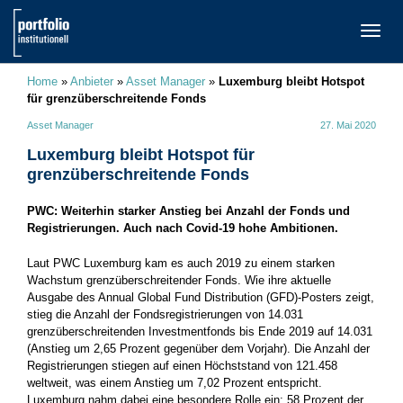
TOGG
NAVI
Home
»
Anbieter
»
Asset Manager
»
Luxemburg bleibt Hotspot
für grenzüberschreitende Fonds
Asset Manager
27. Mai 2020
Luxemburg bleibt Hotspot für
grenzüberschreitende Fonds
PWC: Weiterhin starker Anstieg bei Anzahl der Fonds und
Registrierungen. Auch nach Covid-19 hohe Ambitionen.
Laut PWC Luxemburg kam es auch 2019 zu einem starken
Wachstum grenzüberschreitender Fonds. Wie ihre aktuelle
Ausgabe des Annual Global Fund Distribution (GFD)-Posters zeigt,
stieg die Anzahl der Fondsregistrierungen von 14.031
grenzüberschreitenden Investmentfonds bis Ende 2019 auf 14.031
(Anstieg um 2,65 Prozent gegenüber dem Vorjahr). Die Anzahl der
Registrierungen stiegen auf einen Höchststand von 121.458
weltweit, was einem Anstieg um 7,02 Prozent entspricht.
Luxemburg nahm dabei eine besondere Rolle ein: 58 Prozent der