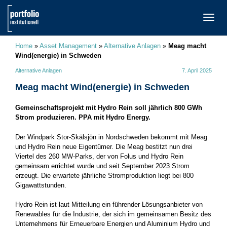
TOGG
NAVI
Home
»
Asset Management
»
Alternative Anlagen
»
Meag macht
Wind(energie) in Schweden
Alternative Anlagen
7. April 2025
Meag macht Wind(energie) in Schweden
Gemeinschaftsprojekt mit Hydro Rein soll jährlich 800 GWh
Strom produzieren. PPA mit Hydro Energy.
Der Windpark Stor-Skälsjön in Nordschweden bekommt mit Meag
und Hydro Rein neue Eigentümer. Die Meag bestitzt nun drei
Viertel des 260 MW-Parks, der von Folus und Hydro Rein
gemeinsam errichtet wurde und seit September 2023 Strom
erzeugt. Die erwartete jährliche Stromproduktion liegt bei 800
Gigawattstunden.
Hydro Rein ist laut Mitteilung ein führender Lösungsanbieter von
Renewables für die Industrie, der sich im gemeinsamen Besitz des
Unternehmens für Erneuerbare Energien und Aluminium Hydro und