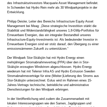
des Infrastrukturinvestors Macquarie Asset Management befindet.
In Schweden hat Hydro Rein mehr als 30 Windparkprojekte in der
Entwicklung.
Philipp Deisler, Leiter des Bereichs Infrastructure Equity Asset
Management bei Meag: „Diese strategische Investition stärkt die
Stabilität und Widerstandsfähigkeit unseres 1,8-GWp-Portfolios für
Erneuerbare Energien, das ein integraler Bestandteil unseres
Infrastructure-Equity-Investments ist. Als bedeutender Investor in
Erneuerbare Energien sind wir stolz darauf, den Übergang zu einer
emissionsärmeren Zukunft zu unterstützen.“
Der Windpark Stor-Skälsjön hat mit Hydro Energy einen
mehrjährigen Stromabnahmevertrag (PPA) über den in Stor-
Skälsjön erzeugten Windstrom abgeschlossen. Hydro Energy
wiederum hat mit Telenor Infra AS und Hydro Extrusion Sweden
Stromabnahmeverträge für eine (Weiter-)Lieferung des Stroms aus
Stor-Skälsjön unterzeichnet. Eolus wird im Rahmen eines 15-
Jahres-Vertrags technische, betriebliche und administrative
Dienstleistungen für den Windpark erbringen.
In der Veröffentlichung wird zudem die Zusammenarbeit mit
lokalen Interessengruppen wie den Samen, Jagdgruppen und