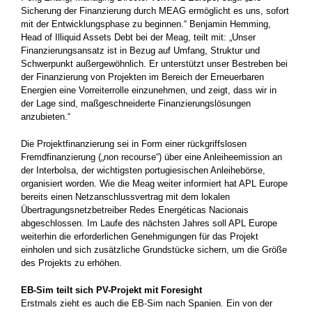
Sicherung der Finanzierung durch MEAG ermöglicht es uns, sofort
mit der Entwicklungsphase zu beginnen.“ Benjamin Hemming,
Head of Illiquid Assets Debt bei der Meag, teilt mit: „Unser
Finanzierungsansatz ist in Bezug auf Umfang, Struktur und
Schwerpunkt außergewöhnlich. Er unterstützt unser Bestreben bei
der Finanzierung von Projekten im Bereich der Erneuerbaren
Energien eine Vorreiterrolle einzunehmen, und zeigt, dass wir in
der Lage sind, maßgeschneiderte Finanzierungslösungen
anzubieten.“
Die Projektfinanzierung sei in Form einer rückgriffslosen
Fremdfinanzierung („non recourse“) über eine Anleiheemission an
der Interbolsa, der wichtigsten portugiesischen Anleihebörse,
organisiert worden. Wie die Meag weiter informiert hat APL Europe
bereits einen Netzanschlussvertrag mit dem lokalen
Übertragungsnetzbetreiber Redes Energéticas Nacionais
abgeschlossen. Im Laufe des nächsten Jahres soll APL Europe
weiterhin die erforderlichen Genehmigungen für das Projekt
einholen und sich zusätzliche Grundstücke sichern, um die Größe
des Projekts zu erhöhen.
EB-Sim teilt sich PV-Projekt mit Foresight
Erstmals zieht es auch die EB-Sim nach Spanien. Ein von der