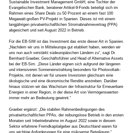
Sustainable Investment Management GmbH, eine Tochter der
Evangelischen Bank, beratener Artikel-9-Fonds beteiligt sich im
Rahmen eines Share Deals zu 50 Prozent an einem fast 100
Megawatt-großen PV-Projekt in Spanien. Dieses ist mit einem
langjährigen privatwirtschaftlichen Stromabnahmevertrag (PPA)
abgesichert und seit August 2022 in Betrieb.
Für die EB-SIM ist das Investment das erste dieser Art in Spanien.
„Nachdem wir uns in Mitteleuropa gut etabliert haben, wenden wir
uns nun auch verstärkt südeuropäischen Ländern zu“, sagt Dr.
Bernhard Graeber, Geschäftsführer und Head of Alternative Assets
bei der EB-Sim. „Diese Länder eignen sich aufgrund der längeren
und intensiveren Sonneneinstrahlung besonders für Photovoltaik-
Projekte, mit denen wir für unsere Investoren gleichsam eine
ökologische und eine ökonomische Rendite anstreben. Darüber
hinaus stützen wir das Wachstum der Infrastruktur für Erneuerbare
Energien in einer Region, in der diese Art von Vermögenswerten
immer mehr an Bedeutung gewinnt.“
Graeber ergänzt: „Die stabilen Rahmenbedingungen des
privatwirtschaftlichen PPAs, der reibungslose Betrieb in den ersten
Monaten seit Inbetriebnahme im August 2022 sowie in diesem
Sektor erfahrene Fremdkapitalgeber aus Deutschland waren für
uns wichtige Anforderungen für eine risikoarme Beteiligung.“