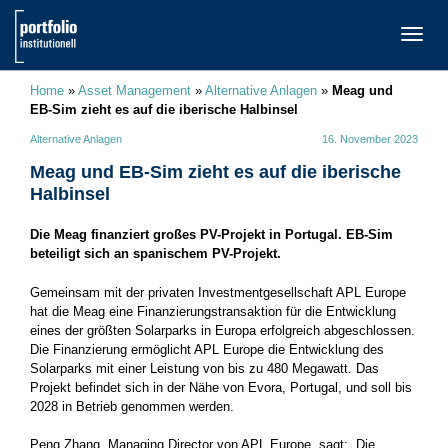
TOGG
NAVI
Home
»
Asset Management
»
Alternative Anlagen
»
Meag und
EB-Sim zieht es auf die iberische Halbinsel
Alternative Anlagen
16. November 2023
Meag und EB-Sim zieht es auf die iberische
Halbinsel
Die Meag finanziert großes PV-Projekt in Portugal. EB-Sim
beteiligt sich an spanischem PV-Projekt.
Gemeinsam mit der privaten Investmentgesellschaft APL Europe
hat die Meag eine Finanzierungstransaktion für die Entwicklung
eines der größten Solarparks in Europa erfolgreich abgeschlossen.
Die Finanzierung ermöglicht APL Europe die Entwicklung des
Solarparks mit einer Leistung von bis zu 480 Megawatt. Das
Projekt befindet sich in der Nähe von Evora, Portugal, und soll bis
2028 in Betrieb genommen werden.
Peng Zhang, Managing Director von APL Europe, sagt: „Die