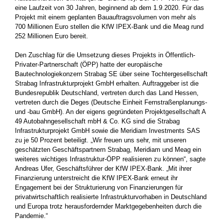
eine Laufzeit von 30 Jahren, beginnend ab dem 1.9.2020. Für das
Projekt mit einem geplanten Bauauftragsvolumen von mehr als
700 Millionen Euro stellen die KfW IPEX-Bank und die Meag rund
252 Millionen Euro bereit.
Den Zuschlag für die Umsetzung dieses Projekts in Öffentlich-
Privater-Partnerschaft (ÖPP) hatte der europäische
Bautechnologiekonzern Strabag SE über seine Tochtergesellschaft
Strabag Infrastrukturprojekt GmbH erhalten. Auftraggeber ist die
Bundesrepublik Deutschland, vertreten durch das Land Hessen,
vertreten durch die Deges (Deutsche Einheit Fernstraßenplanungs-
und -bau GmbH). An der eigens gegründeten Projektgesellschaft A
49 Autobahngesellschaft mbH & Co. KG sind die Strabag
Infrastrukturprojekt GmbH sowie die Meridiam Investments SAS
zu je 50 Prozent beteiligt. „Wir freuen uns sehr, mit unseren
geschätzten Geschäftspartnern Strabag, Meridiam und Meag ein
weiteres wichtiges Infrastruktur-ÖPP realisieren zu können“, sagte
Andreas Ufer, Geschäftsführer der KfW IPEX-Bank. „Mit ihrer
Finanzierung unterstreicht die KfW IPEX-Bank erneut ihr
Engagement bei der Strukturierung von Finanzierungen für
privatwirtschaftlich realisierte Infrastrukturvorhaben in Deutschland
und Europa trotz herausfordernder Marktgegebenheiten durch die
Pandemie.“