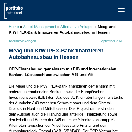
TOGG
NAVI
Home
»
Asset Management
»
Alternative Anlagen
»
Meag und
KfW IPEX-Bank finanzieren Autobahnausbau in Hessen
Alternative Anlagen
1. September 2020
Meag und KfW IPEX-Bank finanzieren
Autobahnausbau in Hessen
ÖPP-Finanzierung gemeinsam mit EIB und internationalen
Banken. Lückenschluss zwischen A49 und A5.
Die Meag und die KfW IPEX-Bank finanzieren gemeinsam mit
anderen internationalen Banken sowie der Europäischen
Investitionsbank (EIB) den Bau des 31 Kilometer langen Teilstücks
der Autobahn A49 zwischen Schwalmstadt und dem Ohmtal-
Dreieck in Nord- und Mittelhessen. Das Projekt umfasst neben
dem Ausbau auch die Planung und anteilige Finanzierung sowie
den Erhalt und Betrieb der A49 auf einer Strecke von knapp 62
Kilometern zwischen der Anschlussstelle Fritzlar und dem
Autobahndreieck Ohmtal (BAB 5/BAB49). Der ÖPP-Vertrag hat