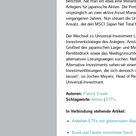
berichtet, hat man ein etwa eine Milliar
Anlegers für japanische Aktien. Die Port
ursprünglich an zwei aktive Asset Ma
vergangenen Jahres. Nun steuert die Un
Ansatz, der den MSCI Japan Net Total Re
Der Wechsel zu Universal-Investment L
Investmentstrategie des Anlegers. Anst
Großteil des japanischen Large- und Mi
Renditedruck sowie das Niedrigzinsumfel
alternativen Lösungswegen suchen. Ne
Alternative Investments sehen wir eine
Investmentlösungen, die sich dennoch 
lassen“, so Jochen Meyers, Head of Rel
Universal-Investment.
Autoren:
Patrick Eisele
Schlagworte:
Aktien
|
ETFs
In Verbindung stehende Artikel:
Anleihen-ETFs mit gebremstem Wa
Bund und Länder investieren fossil