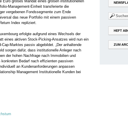
de Euro großes Mandat eines großen institutionellen
NEWSFL
folio-Management-Einheit transferierte die
nager vergebenen Fondssegmente zum Ende
Suchen
iversal das neue Portfolio mit einem passiven
nach:
turn Index repliziert.
HEFT AB
uxembourg erfolgte aufgrund eines Wechsels der
att eines aktiven Stock-Picking-Ansatzes wird nun ein
d-Cap-Marktes passiv abgebildet. „Der anhaltende
ZUM ARC
d sorgen dafür, dass institutionelle Anleger nach
ben der hohen Nachfrage nach Immobilien und
n konkreten Bedarf nach effizienten passiven
individuell an Kundenanforderungen anpassen
ationship Management Institutionelle Kunden bei
chstum