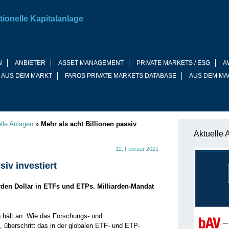
tionelle Kapitalanlage
N
ANBIETER
ASSET MANAGEMENT
PRIVATE MARKETS / ESG
A
 AUS DEM MARKT
FAROS PRIVATE MARKETS DATABASE
AUS DEM MA
elle Anlagen
»
Mehr als acht Billionen passiv
Aktuelle 
12. Februar 2021
siv investiert
rden Dollar in ETFs und ETPs. Milliarden-Mandat
 hält an. Wie das Forschungs- und
 überschritt das in der globalen ETF- und ETP-