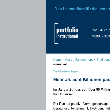
Das Leitmedium für die institu
INVESTORE
MEINUNGEN
Home
»
Asset Management
»
Tradition
investiert
Traditionelle Anlagen
Mehr als acht Billionen pas
Im Januar Zufluss von über 80 Millia
für Universal.
Der Run auf passive Vermögensanlagen
Beratungsunternehmen ETFGI berichtet,