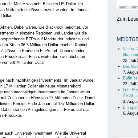
ar die Marke von acht Billionen US-Dollar. Im
 an Nettomittelzuflüssen erzielt worden. Im Januar
Dollar.
Zum Lesen
 Aktien. Dabei waren, wie Blackrock berichtet, vor
estments in einzelne Regionen und Länder wie die
entsprechende ETPs auf Märkte der Industrie- und
MEISTG
em Strich 36,3 Milliarden Dollar frisches Kapital.
Verius: 
n Zuflüsse in Branchen-ETPs fort. Dabei standen
ökonomi
en Produkte auf Finanzwerte den zweithöchsten
23. Juli
 von 6,8 Milliarden Dollar.
Das les
7. Augu
Bafin be
age nach nachhaltigen Investments. Im Januar wurde
23. Juli
n 17 Milliarden Dollar ein neuer Monatsrekord
Lutz Hor
ge nach nachhaltigen Investments im Januar weiter.
ÄVWL a
mit Zuflüssen in Höhe von 17 Milliarden Dollar. Damit
3. Augu
diesem Bereich Ende Januar auf 187 Milliarden Dollar
Ein spa
r. Dabei standen Anlagelösungen mit Fokus auf das
6. Augu
ss-Produkte.
rt auch Universal-Investment. Wie die Universal