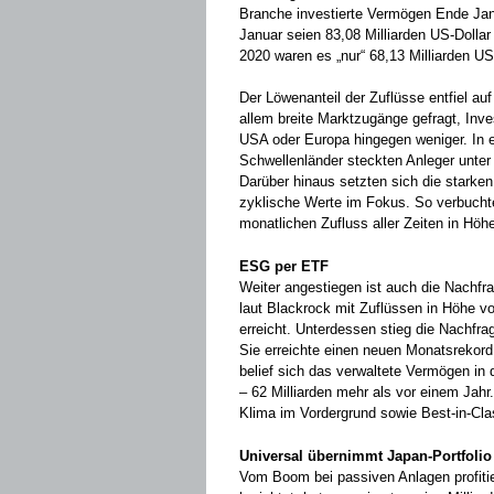
Branche investierte Vermögen Ende Janu
Januar seien 83,08 Milliarden US-Dollar
2020 waren es „nur“ 68,13 Milliarden US-
Der Löwenanteil der Zuflüsse entfiel auf
allem breite Marktzugänge gefragt, Inv
USA oder Europa hingegen weniger. In 
Schwellenländer steckten Anleger unter d
Darüber hinaus setzten sich die starke
zyklische Werte im Fokus. So verbucht
monatlichen Zufluss aller Zeiten in Höhe
ESG per ETF
Weiter angestiegen ist auch die Nachfr
laut Blackrock mit Zuflüssen in Höhe vo
erreicht. Unterdessen stieg die Nachfra
Sie erreichte einen neuen Monatsrekord 
belief sich das verwaltete Vermögen in 
– 62 Milliarden mehr als vor einem Jah
Klima im Vordergrund sowie Best-in-Cla
Universal übernimmt Japan-Portfolio
Vom Boom bei passiven Anlagen profitie