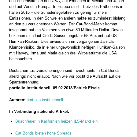
und Feuerrisiken in den USA, auf Erdbeben in Mexiko und Japan
und auf Wind in Europa. In Europa sind – trotz des Erdbebens in
Italien 2016 – die Schadensgefahren zu gering für mehr
Emissionen. In den Schwellenländern hakte es zumindest bislang
an den zu versichernden Werten. Der Cat-Bond-Markt kommt
insgesamt auf ein Volumen von etwa 30 Milliarden Dollar. Davon
beziehen sich laut Credit Suisse ungefähr 65 Prozent auf US-
Hurrikan-Risiken. Dies erwies sich im vergangenen Jahr als
Klumpenrisiko, da in einer ungewöhnlich heftigen Hurrikan-Saison
mit Harvey, Irma und Maria gleich drei Wirbelstürme die USA
heimsuchten.
Deutschen Erstversicherungen sind Investments in Cat Bonds
allerdings nicht erlaubt. Nach wie vor pocht die Aufsicht auf die
Spartentrennung.
portfolio institutionell, 09.02.2018/Patrick Eisele
Autoren:
portfolio institutionell
In Verbindung stehende Artikel:
Buschfeuer in Kalifornien heizen ILS-Markt ein
Cat Bonds bieten hohe Spreads