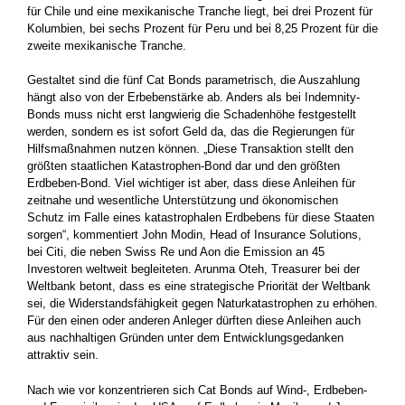
für Chile und eine mexikanische Tranche liegt, bei drei Prozent für
Kolumbien, bei sechs Prozent für Peru und bei 8,25 Prozent für die
zweite mexikanische Tranche.
Gestaltet sind die fünf Cat Bonds parametrisch, die Auszahlung
hängt also von der Erbebenstärke ab. Anders als bei Indemnity-
Bonds muss nicht erst langwierig die Schadenhöhe festgestellt
werden, sondern es ist sofort Geld da, das die Regierungen für
Hilfsmaßnahmen nutzen können. „Diese Transaktion stellt den
größten staatlichen Katastrophen-Bond dar und den größten
Erdbeben-Bond. Viel wichtiger ist aber, dass diese Anleihen für
zeitnahe und wesentliche Unterstützung und ökonomischen
Schutz im Falle eines katastrophalen Erdbebens für diese Staaten
sorgen“, kommentiert John Modin, Head of Insurance Solutions,
bei Citi, die neben Swiss Re und Aon die Emission an 45
Investoren weltweit begleiteten. Arunma Oteh, Treasurer bei der
Weltbank betont, dass es eine strategische Priorität der Weltbank
sei, die Widerstandsfähigkeit gegen Naturkatastrophen zu erhöhen.
Für den einen oder anderen Anleger dürften diese Anleihen auch
aus nachhaltigen Gründen unter dem Entwicklungsgedanken
attraktiv sein.
Nach wie vor konzentrieren sich Cat Bonds auf Wind-, Erdbeben-