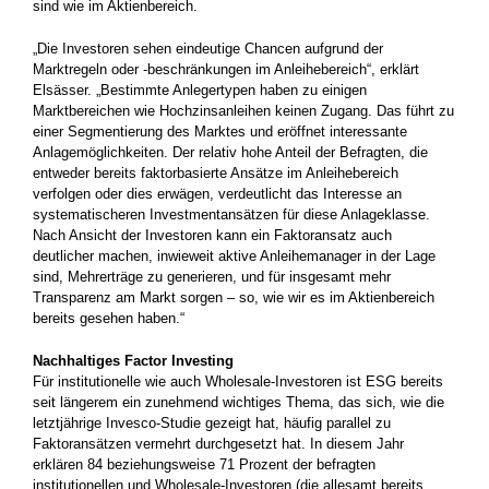
sind wie im Aktienbereich.
„Die Investoren sehen eindeutige Chancen aufgrund der
Marktregeln oder -beschränkungen im Anleihebereich“, erklärt
Elsässer. „Bestimmte Anlegertypen haben zu einigen
Marktbereichen wie Hochzinsanleihen keinen Zugang. Das führt zu
einer Segmentierung des Marktes und eröffnet interessante
Anlagemöglichkeiten. Der relativ hohe Anteil der Befragten, die
entweder bereits faktorbasierte Ansätze im Anleihebereich
verfolgen oder dies erwägen, verdeutlicht das Interesse an
systematischeren Investmentansätzen für diese Anlageklasse.
Nach Ansicht der Investoren kann ein Faktoransatz auch
deutlicher machen, inwieweit aktive Anleihemanager in der Lage
sind, Mehrerträge zu generieren, und für insgesamt mehr
Transparenz am Markt sorgen – so, wie wir es im Aktienbereich
bereits gesehen haben.“
Nachhaltiges Factor Investing
Für institutionelle wie auch Wholesale-Investoren ist ESG bereits
seit längerem ein zunehmend wichtiges Thema, das sich, wie die
letztjährige Invesco-Studie gezeigt hat, häufig parallel zu
Faktoransätzen vermehrt durchgesetzt hat. In diesem Jahr
erklären 84 beziehungsweise 71 Prozent der befragten
institutionellen und Wholesale-Investoren (die allesamt bereits