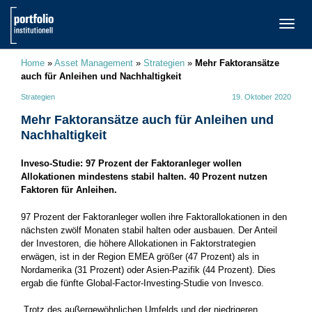
TOGG
NAVI
Home
»
Asset Management
»
Strategien
»
Mehr Faktoransätze
auch für Anleihen und Nachhaltigkeit
Strategien
19. Oktober 2020
Mehr Faktoransätze auch für Anleihen und
Nachhaltigkeit
Inveso-Studie: 97 Prozent der Faktoranleger wollen
Allokationen mindestens stabil halten. 40 Prozent nutzen
Faktoren für Anleihen.
97 Prozent der Faktoranleger wollen ihre Faktorallokationen in den
nächsten zwölf Monaten stabil halten oder ausbauen. Der Anteil
der Investoren, die höhere Allokationen in Faktorstrategien
erwägen, ist in der Region EMEA größer (47 Prozent) als in
Nordamerika (31 Prozent) oder Asien-Pazifik (44 Prozent). Dies
ergab die fünfte Global-Factor-Investing-Studie von Invesco.
„Trotz des außergewöhnlichen Umfelds und der niedrigeren