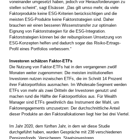
voneinander umgesetzt haben, jedoch vor Herausforderungen zu
stellen scheint“, sagt Elsässer. „Das gilt umso mehr, da viele
Faktorprodukte keine ESG-Kriterien berücksichtigen und die
meisten ESG-Produkte keine Faktorstrategien sind. Daher
brauchen wir einen besseren Wissenstransfer zur optimalen
Eignung von Faktorstrategien für die ESG-Integration.
Faktorstrategien können bei der reibungslosen Umsetzung von
ESG-Konzepten helfen und dadurch sogar das Risiko-Ertrags-
Profil eines Portfolios verbessern.“
Investoren schätzen Faktor-ETFs
Die Nutzung von Faktor-ETFs hat in den vergangenen zwölf
Monaten weiter zugenommen: Die meisten institutionellen
Investoren nutzen inzwischen ETFs, die im Schnitt 14 Prozent
ihrer Faktorportfolios ausmachen. Im Wholesale-Segment werden
ETFs von mehr als zwei Dritteln der Investoren genutzt und
machen rund die Hälfte der Faktorportfolios aus. Für Wealth
Manager sind ETFs gewöhnlich das Instrument der Wahl, um
Faktorengagements umzusetzen: Der durchschnittliche Anteil
dieser Produkte an den Faktorallokationen liegt hier bei drei Viertel.
Im Jahr 2020, dem fünften Jahr, in dem wir diese Studie
durchgeführt haben, wurden Gespräche mit 238 verschiedenen
Pensionsfonds, Versicherern, Staatsinvestoren,