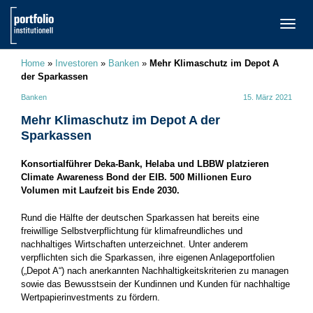
TOGG
NAVI
Home
»
Investoren
»
Banken
»
Mehr Klimaschutz im Depot A
der Sparkassen
Banken
15. März 2021
Mehr Klimaschutz im Depot A der
Sparkassen
Konsortialführer Deka-Bank, Helaba und LBBW platzieren
Climate Awareness Bond der EIB. 500 Millionen Euro
Volumen mit Laufzeit bis Ende 2030.
Rund die Hälfte der deutschen Sparkassen hat bereits eine
freiwillige Selbstverpflichtung für klimafreundliches und
nachhaltiges Wirtschaften unterzeichnet. Unter anderem
verpflichten sich die Sparkassen, ihre eigenen Anlageportfolien
(„Depot A“) nach anerkannten Nachhaltigkeitskriterien zu managen
sowie das Bewusstsein der Kundinnen und Kunden für nachhaltige
Wertpapierinvestments zu fördern.