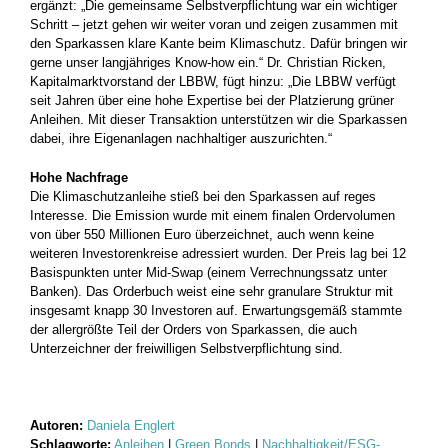
ergänzt: „Die gemeinsame Selbstverpflichtung war ein wichtiger
Schritt – jetzt gehen wir weiter voran und zeigen zusammen mit
den Sparkassen klare Kante beim Klimaschutz. Dafür bringen wir
gerne unser langjähriges Know-how ein.“ Dr. Christian Ricken,
Kapitalmarktvorstand der LBBW, fügt hinzu: „Die LBBW verfügt
seit Jahren über eine hohe Expertise bei der Platzierung grüner
Anleihen. Mit dieser Transaktion unterstützen wir die Sparkassen
dabei, ihre Eigenanlagen nachhaltiger auszurichten.“
Hohe Nachfrage
Die Klimaschutzanleihe stieß bei den Sparkassen auf reges
Interesse. Die Emission wurde mit einem finalen Ordervolumen
von über 550 Millionen Euro überzeichnet, auch wenn keine
weiteren Investorenkreise adressiert wurden. Der Preis lag bei 12
Basispunkten unter Mid-Swap (einem Verrechnungssatz unter
Banken). Das Orderbuch weist eine sehr granulare Struktur mit
insgesamt knapp 30 Investoren auf. Erwartungsgemäß stammte
der allergrößte Teil der Orders von Sparkassen, die auch
Unterzeichner der freiwilligen Selbstverpflichtung sind.
Autoren:
Daniela Englert
Schlagworte:
Anleihen
|
Green Bonds
|
Nachhaltigkeit/ESG-