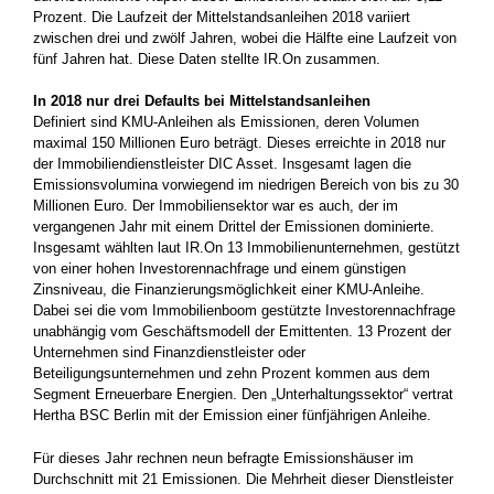
Prozent. Die Laufzeit der Mittelstandsanleihen 2018 variiert
zwischen drei und zwölf Jahren, wobei die Hälfte eine Laufzeit von
fünf Jahren hat. Diese Daten stellte IR.On zusammen.
In 2018 nur drei Defaults bei Mittelstandsanleihen
Definiert sind KMU-Anleihen als Emissionen, deren Volumen
maximal 150 Millionen Euro beträgt. Dieses erreichte in 2018 nur
der Immobiliendienstleister DIC Asset. Insgesamt lagen die
Emissionsvolumina vorwiegend im niedrigen Bereich von bis zu 30
Millionen Euro. Der Immobiliensektor war es auch, der im
vergangenen Jahr mit einem Drittel der Emissionen dominierte.
Insgesamt wählten laut IR.On 13 Immobilienunternehmen, gestützt
von einer hohen Investorennachfrage und einem günstigen
Zinsniveau, die Finanzierungsmöglichkeit einer KMU-Anleihe.
Dabei sei die vom Immobilienboom gestützte Investorennachfrage
unabhängig vom Geschäftsmodell der Emittenten. 13 Prozent der
Unternehmen sind Finanzdienstleister oder
Beteiligungsunternehmen und zehn Prozent kommen aus dem
Segment Erneuerbare Energien. Den „Unterhaltungssektor“ vertrat
Hertha BSC Berlin mit der Emission einer fünfjährigen Anleihe.
Für dieses Jahr rechnen neun befragte Emissionshäuser im
Durchschnitt mit 21 Emissionen. Die Mehrheit dieser Dienstleister