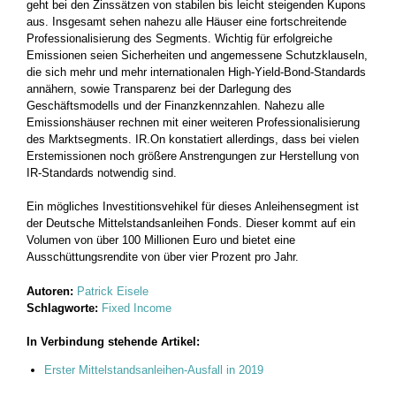
geht bei den Zinssätzen von stabilen bis leicht steigenden Kupons
aus. ­Insgesamt sehen nahezu alle Häuser eine fortschreitende
Professionalisierung des Segments. Wichtig für erfolgreiche
Emissionen seien Sicher­heiten und angemessene Schutzklauseln,
die sich mehr und mehr ­internationalen High-Yield-Bond-Standards
annähern, sowie Transparenz bei der Darlegung des
Geschäftsmodells und der Finanzkennzahlen. Nahezu alle
Emissionshäuser rechnen mit einer ­weiteren ­Professionalisierung
des Marktsegments. IR.On konstatiert ­allerdings, dass bei vielen
Erstemissionen noch größere Anstrengungen zur ­Herstellung von
IR-Standards notwendig sind.
Ein mögliches Investitionsvehikel für dieses Anleihensegment ist
der Deutsche Mittelstandsanleihen Fonds. Dieser kommt auf ein
Volumen von über 100 Millionen Euro und bietet eine
Ausschüttungsrendite von über vier Prozent pro Jahr.
Autoren:
Patrick Eisele
Schlagworte:
Fixed Income
In Verbindung stehende Artikel:
Erster Mittelstandsanleihen-Ausfall in 2019