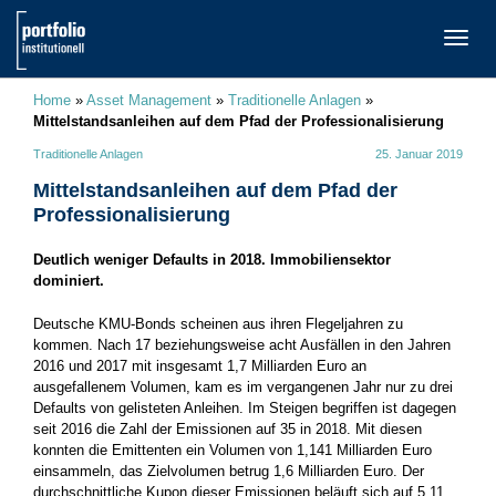
TOGG
NAVI
Home
»
Asset Management
»
Traditionelle Anlagen
»
Mittelstandsanleihen auf dem Pfad der Professionalisierung
Traditionelle Anlagen
25. Januar 2019
Mittelstandsanleihen auf dem Pfad der
Professionalisierung
Deutlich weniger Defaults in 2018. Immobiliensektor
dominiert.
Deutsche KMU-Bonds scheinen aus ihren Flegeljahren zu
kommen. Nach 17 beziehungsweise acht Ausfällen in den Jahren
2016 und 2017 mit insgesamt 1,7 Milliarden Euro an
ausgefallenem Volumen, kam es im vergangenen Jahr nur zu drei
Defaults von gelisteten Anleihen. Im Steigen begriffen ist dagegen
seit 2016 die Zahl der Emissionen auf 35 in 2018. Mit diesen
konnten die Emittenten ein Volumen von 1,141 ­Milliarden Euro
einsammeln, das Zielvolumen betrug 1,6 Milliarden Euro. Der
durchschnittliche Kupon dieser Emissionen beläuft sich auf 5,11