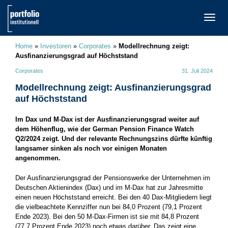
TOGG
NAVI
Home
»
Investoren
»
Corporates
»
Modellrechnung zeigt:
Ausfinanzierungsgrad auf Höchststand
Corporates
31. Juli 2024
Modellrechnung zeigt: Ausfinanzierungsgrad
auf Höchststand
Im Dax und M-Dax ist der Ausfinanzierungsgrad weiter auf
dem Höhenflug, wie der German Pension Finance Watch
Q2/2024 zeigt. Und der relevante Rechnungszins dürfte künftig
langsamer sinken als noch vor einigen Monaten
angenommen.
Der Ausfinanzierungsgrad der Pensionswerke der Unternehmen im
Deutschen Aktienindex (Dax) und im M-Dax hat zur Jahresmitte
einen neuen Höchststand erreicht. Bei den 40 Dax-Mitgliedern liegt
die vielbeachtete Kennziffer nun bei 84,0 Prozent (79,1 Prozent
Ende 2023). Bei den 50 M-Dax-Firmen ist sie mit 84,8 Prozent
(77,7 Prozent Ende 2023) noch etwas darüber. Das zeigt eine