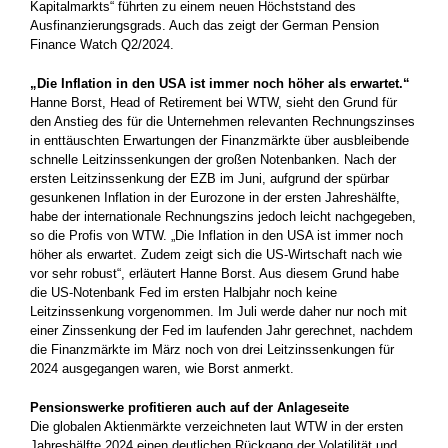
Kapitalmarkts“ führten zu einem neuen Höchststand des
Ausfinanzierungsgrads. Auch das zeigt der German Pension
Finance Watch Q2/2024.
„Die Inflation in den USA ist immer noch höher als erwartet.“
Hanne Borst, Head of Retirement bei WTW, sieht den Grund für
den Anstieg des für die Unternehmen relevanten Rechnungszinses
in enttäuschten Erwartungen der Finanzmärkte über ausbleibende
schnelle Leitzinssenkungen der großen Notenbanken. Nach der
ersten Leitzinssenkung der EZB im Juni, aufgrund der spürbar
gesunkenen Inflation in der Eurozone in der ersten Jahreshälfte,
habe der internationale Rechnungszins jedoch leicht nachgegeben,
so die Profis von WTW. „Die Inflation in den USA ist immer noch
höher als erwartet. Zudem zeigt sich die US-Wirtschaft nach wie
vor sehr robust“, erläutert Hanne Borst. Aus diesem Grund habe
die US-Notenbank Fed im ersten Halbjahr noch keine
Leitzinssenkung vorgenommen. Im Juli werde daher nur noch mit
einer Zinssenkung der Fed im laufenden Jahr gerechnet, nachdem
die Finanzmärkte im März noch von drei Leitzinssenkungen für
2024 ausgegangen waren, wie Borst anmerkt.
Pensionswerke profitieren auch auf der Anlageseite
Die globalen Aktienmärkte verzeichneten laut WTW in der ersten
Jahreshälfte 2024 einen deutlichen Rückgang der Volatilität und