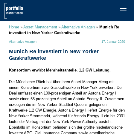
TOGG
NAVI
Home
»
Asset Management
»
Alternative Anlagen
»
Munich Re
investiert in New Yorker Gaskraftwerke
Alternative Anlagen
17. Januar 2020
Munich Re investiert in New Yorker
Gaskraftwerke
Konsortium erwirbt Mehrheitsanteile. 1,2 GW Leistung.
Die Münchener Rück hat über ihren Asset Manager Meag mit
einem Konsortium zwei Gaskraftwerke in New York erworben. Der
Deal umfasst einen 100-prozentigen Anteil an Astoria Energy I
sowie einen 55-prozentigen Anteil an Astoria Energy II. Zusammen
erzeugen die im New Yorker Stadtteil Queens gelegenen
Kraftwerke 1,2 GW Energie. Astoria Energy I liefert Energie für den
New Yorker Strommarkt, während für Astoria Energy II ein bis 2031
laufender Vertrag mit der New York Power Authority besteht.
Ebenfalls im Konsortium befinden sich der größte niederländische
Investor APG, Clal Insurance Company sowie amerikanische