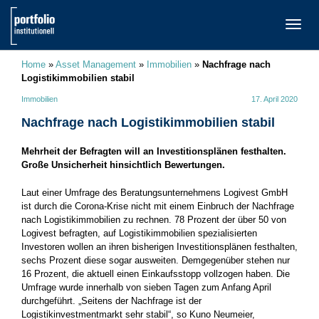
TOGG
NAVI
Home
»
Asset Management
»
Immobilien
»
Nachfrage nach
Logistikimmobilien stabil
Immobilien
17. April 2020
Nachfrage nach Logistikimmobilien stabil
Mehrheit der Befragten will an Investitionsplänen festhalten.
Große Unsicherheit hinsichtlich Bewertungen.
Laut einer Umfrage des Beratungsunternehmens Logivest GmbH
ist durch die Corona-Krise nicht mit einem Einbruch der Nachfrage
nach Logistikimmobilien zu rechnen. 78 Prozent der über 50 von
Logivest befragten, auf Logistikimmobilien spezialisierten
Investoren wollen an ihren bisherigen Investitionsplänen festhalten,
sechs Prozent diese sogar ausweiten. Demgegenüber stehen nur
16 Prozent, die aktuell einen Einkaufsstopp vollzogen haben. Die
Umfrage wurde innerhalb von sieben Tagen zum Anfang April
durchgeführt. „Seitens der Nachfrage ist der
Logistikinvestmentmarkt sehr stabil“, so Kuno Neumeier,