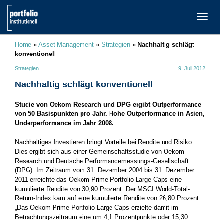
TOGG
NAVI
Home
»
Asset Management
»
Strategien
»
Nachhaltig schlägt
konventionell
Strategien
9. Juli 2012
Nachhaltig schlägt konventionell
Studie von Oekom Research und DPG ergibt Outperformance
von 50 Basispunkten pro Jahr. Hohe Outperformance in Asien,
Underperformance im Jahr 2008.
Nachhaltiges Investieren bringt Vorteile bei Rendite und Risiko.
Dies ergibt sich aus einer Gemeinschaftsstudie von Oekom
Research und Deutsche Performancemessungs-Gesellschaft
(DPG). Im Zeitraum vom 31. Dezember 2004 bis 31. Dezember
2011 erreichte das Oekom Prime Portfolio Large Caps eine
kumulierte Rendite von 30,90 Prozent. Der MSCI World-Total-
Return-Index kam auf eine kumulierte Rendite von 26,80 Prozent.
„Das Oekom Prime Portfolio Large Caps erzielte damit im
Betrachtungszeitraum eine um 4,1 Prozentpunkte oder 15,30