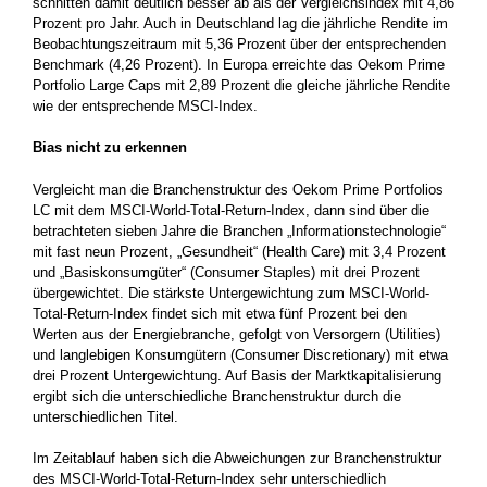
schnitten damit deutlich besser ab als der Vergleichsindex mit 4,86
Prozent pro Jahr. Auch in Deutschland lag die jährliche Rendite im
Beobachtungszeitraum mit 5,36 Prozent über der entsprechenden
Benchmark (4,26 Prozent). In Europa erreichte das Oekom Prime
Portfolio Large Caps mit 2,89 Prozent die gleiche jährliche Rendite
wie der entsprechende MSCI-Index.
Bias nicht zu erkennen
Vergleicht man die Branchenstruktur des Oekom Prime Portfolios
LC mit dem MSCI-World-Total-Return-Index, dann sind über die
betrachteten sieben Jahre die Branchen „Informationstechnologie“
mit fast neun Prozent, „Gesundheit“ (Health Care) mit 3,4 Prozent
und „Basiskonsumgüter“ (Consumer Staples) mit drei Prozent
übergewichtet. Die stärkste Untergewichtung zum MSCI-World-
Total-Return-Index findet sich mit etwa fünf Prozent bei den
Werten aus der Energiebranche, gefolgt von Versorgern (Utilities)
und langlebigen Konsumgütern (Consumer Discretionary) mit etwa
drei Prozent Untergewichtung. Auf Basis der Marktkapitalisierung
ergibt sich die unterschiedliche Branchenstruktur durch die
unterschiedlichen Titel.
Im Zeitablauf haben sich die Abweichungen zur Branchenstruktur
des MSCI-World-Total-Return-Index sehr unterschiedlich