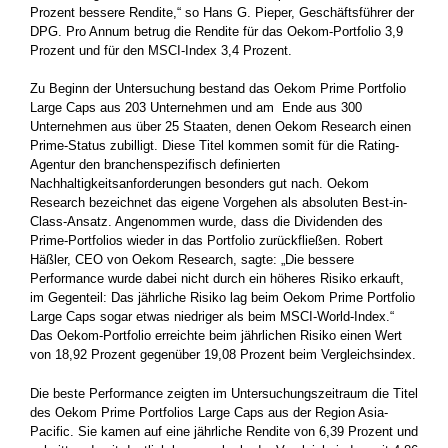
Prozent bessere Rendite,“ so Hans G. Pieper, Geschäftsführer der
DPG. Pro Annum betrug die Rendite für das Oekom-Portfolio 3,9
Prozent und für den MSCI-Index 3,4 Prozent.
Zu Beginn der Untersuchung bestand das Oekom Prime Portfolio
Large Caps aus 203 Unternehmen und am Ende aus 300
Unternehmen aus über 25 Staaten, denen Oekom Research einen
Prime-Status zubilligt. Diese Titel kommen somit für die Rating-
Agentur den branchenspezifisch definierten
Nachhaltigkeitsanforderungen besonders gut nach. Oekom
Research bezeichnet das eigene Vorgehen als absoluten Best-in-
Class-Ansatz. Angenommen wurde, dass die Dividenden des
Prime-Portfolios wieder in das Portfolio zurückfließen. Robert
Häßler, CEO von Oekom Research, sagte: „Die bessere
Performance wurde dabei nicht durch ein höheres Risiko erkauft,
im Gegenteil: Das jährliche Risiko lag beim Oekom Prime Portfolio
Large Caps sogar etwas niedriger als beim MSCI-World-Index.“
Das Oekom-Portfolio erreichte beim jährlichen Risiko einen Wert
von 18,92 Prozent gegenüber 19,08 Prozent beim Vergleichsindex.
Die beste Performance zeigten im Untersuchungszeitraum die Titel
des Oekom Prime Portfolios Large Caps aus der Region Asia-
Pacific. Sie kamen auf eine jährliche Rendite von 6,39 Prozent und