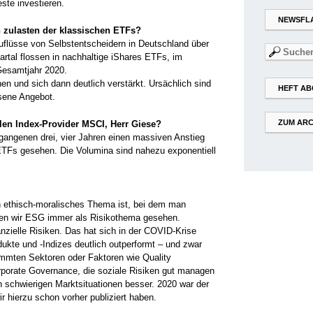
ste investieren.
NEWSFL
 zulasten der klassischen ETFs?
zuflüsse von Selbstentscheidern in Deutschland über
Suchen
rtal flossen in nachhaltige ­iShares ETFs, im
nach:
 Gesamtjahr 2020.
n und sich dann deutlich verstärkt. Ursächlich sind
HEFT AB
sene Angebot.
ZUM ARC
en Index-Provider MSCI, Herr Giese?
gangenen drei, vier Jahren einen massiven ­Anstieg
TFs gesehen. Die Volumina sind ­nahezu exponentiell
 ethisch-moralisches Thema ist, bei dem man
ben wir ESG immer als Risikothema ­gesehen.
inanzielle Risiken. Das hat sich in der COVID-Krise
ukte und -Indizes deutlich outperformt – und zwar
immten Sektoren oder Faktoren wie Quality
rporate Governance, die soziale Risiken gut managen
n schwierigen Marktsituationen besser. 2020 war der
 hierzu schon vorher publiziert haben.