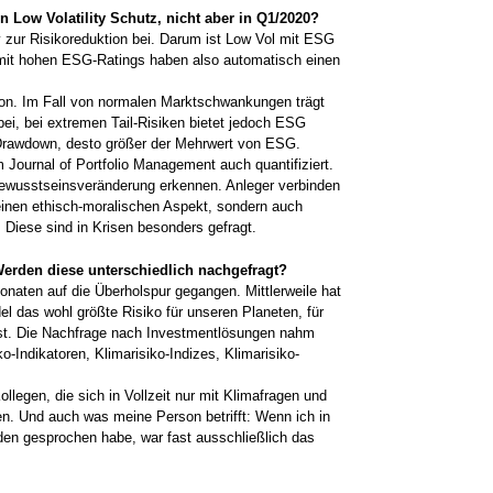
 Low Volatility Schutz, nicht aber in Q1/2020?
ty zur Risikoreduktion bei. Darum ist Low Vol mit ESG
ios mit hohen ESG-Ratings haben also automatisch einen
tion. Im Fall von normalen Marktschwankungen trägt
 bei, bei extremen Tail-Risiken bietet ­jedoch ESG
er Drawdown, desto größer der Mehrwert von ESG.
m Journal of Portfolio Management auch quantifiziert.
­Bewusstseinsveränderung erkennen. Anleger verbinden
inen ethisch-moralischen ­Aspekt, sondern auch
Diese sind in Krisen besonders gefragt.
Werden diese unterschiedlich nachgefragt?
Monaten auf die Überholspur gegangen. Mittlerweile hat
l das wohl größte Risiko für unseren Planeten, für
ist. Die Nachfrage nach Investmentlösungen nahm
iko-Indikatoren, Klimarisiko-Indizes, Klimarisiko-
legen, die sich in Vollzeit nur mit Klima­fragen und
en. Und auch was meine Person betrifft: Wenn ich in
en gesprochen habe, war fast ausschließlich das