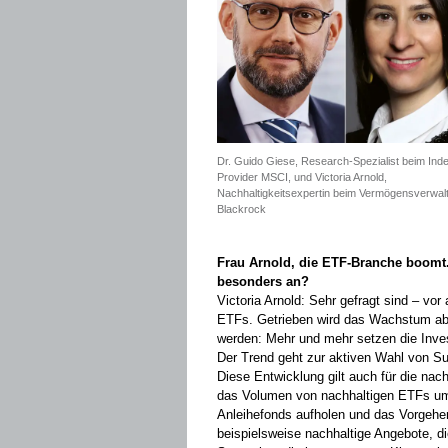
Dr. Guido Giese, Research-Spezialist beim Ind
Provider MSCI, und Victoria Arnold,
Nachhaltigkeitsexpertin beim Vermögensverwal
Blackrock
Frau Arnold, die ETF-Branche boomt
besonders an?
Victoria Arnold: Sehr gefragt sind – vor 
ETFs. Getrieben wird das Wachstum abe
werden: Mehr und mehr setzen die Inve
Der Trend geht zur aktiven Wahl von Su
Diese Entwicklung gilt auch für die ­na
das Volumen von nach­haltigen ETFs um
Anleihefonds aufholen und das Vorgehen 
beispielsweise ­nachhaltige Angebote, 