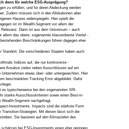
ich denn für welche ESG-Ausprägung?
gen zu erfüllen, und für deren Abdeckung werden
net. Zudem müssen sich in den ­Allokationen aber
igenen Hauses wider­spiegeln. Hier spielt die
Dagegen ist im Wealth-Segment vor allem der
 Relevanz. Dann ist aus dem Universum – auch
r allem das obere, sogenannte klassenbeste Viertel ­
nt ­bestehenden ­Beschränkungen führen dagegen eher
der Standort. Die verschiedenen Staaten haben auch
ftmals Indizes auf, die nur kontroverse ­
dere Ansätze zielen neben Ausschlüssen auf ein
­Unternehmen etwas über- oder untergewichten. Hier
nem beschränkten Tracking Error abgebildet. Dafür
Anleger.
 es typischerweise bei den sogenannten SRI-
hr starke ­Ausschlusskriterien sowie einen Best-in-
m Wealth-Segment nachgefragt.
mpact-Investments. Impacts sind die stärkste Form
­Transition-Strategien. Mit diesen lässt sich die
streben. Sie basieren auf den ­Klimazielen des
 schätzen bei ESG-Investments einen eher geringen