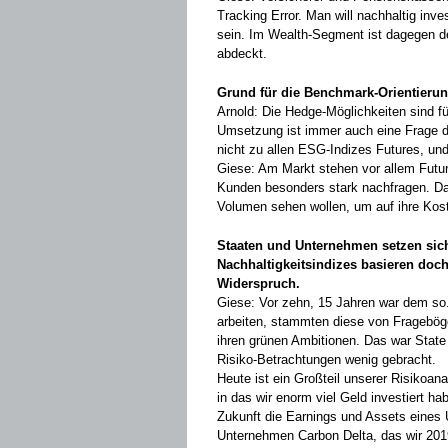
Tracking Error. Man will nachhaltig inv
sein. Im Wealth-Segment ist dagegen de
abdeckt.
Grund für die Benchmark-Orientierung
Arnold: Die Hedge-Möglichkeiten sind für
Umsetzung ist immer auch eine Frage d
nicht zu allen ESG-Indizes ­Futures, und
Giese: Am Markt stehen vor allem Future
Kunden besonders stark nach­fragen. Da
Volumen sehen wollen, um auf ihre Ko
Staaten und Unternehmen setzen sich 
Nachhaltigkeitsindizes basieren doch
Widerspruch.
Giese: Vor zehn, 15 Jahren war dem so
arbeiten, stammten diese von Frage­bö
ihren grünen Ambitionen. Das war State 
Risiko-­Betrachtungen wenig gebracht.
Heute ist ein Großteil unserer Risiko­a
in das wir enorm viel Geld investiert ha
Zukunft die Earnings und Assets eines 
Unternehmen Carbon Delta, das wir 201