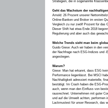
Strategien, die in sogenannte Klassenbe
Geht das Wachstum der nachhaltigen
Arnold: 26 Prozent unserer Nettomittel­
Online-Banken und Broker im ersten Qua
Vergleich zu nur zwölf ­Prozent für das
Dieser Shift hat etwa Ende 2018 begonne
Regulierung und aber auch das ­gewach
Welche Trends sieht man beim global
Guido Giese: Auch wir haben in den ver
der Nachfrage nach ESG-Indizes und -E
angestiegen.
Warum?
Giese: Man hat erkannt, dass ESG kein
Performance liegenlässt. Bei MSCI ­ha
Nachhaltigkeit adressiert mater­i­elle, f
bestätigt. Im Crash haben die ESG-Prod
auch, wenn man den ­Einfluss von best
rausrechnet. Unternehmen mit guter Co
und auf die Umwelt achten, performen i
Lackmustest für unser Research, das wir