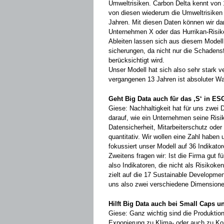
Umweltrisiken. Carbon Delta kennt von
von diesen wiederum die Umweltrisiken
Jahren. Mit diesen Daten können wir 
Unternehmen X oder das Hurrikan-Risik
Ableiten lassen sich aus diesem Modell
sicherungen, da nicht nur die Schadens
berücksichtigt wird.
Unser Modell hat sich also sehr stark ve
vergangenen 13 Jahren ist absoluter W
Geht Big Data auch für das ‚S‘ in ES
Giese: Nachhaltigkeit hat für uns zwei
darauf, wie ein Unternehmen seine Risi
Datensicherheit, Mitarbeiterschutz oder
quantitativ. Wir wollen eine Zahl haben
fokussiert unser Modell auf 36 Indikat
Zweitens fragen wir: Ist die Firma gut für
also Indikatoren, die nicht als Risikoken
zielt auf die 17 Sustain­able Developm
uns also zwei verschiedene Dimensione
Hilft Big Data auch bei Small Caps 
Giese: Ganz wichtig sind die Produktions
Exponierung zu Klima- oder auch zu Korr