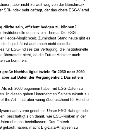
estieren, aber nicht zu weit weg von der Benchmark
r SRI-Index sehr gefragt, der das obere ESG-Viertel
 dürfte sein, effizient hedgen zu können?
 Institutionelle definitiv ein Thema. Die ESG-
er Hedge-Möglichkeit. Zumindest Stand heute gibt es
 die Liquidität ist auch noch nicht dieselbe.
s für ESG-Indizes zur Verfügung, die institutionelle
s überrascht nicht, da die Future-Anbieter auch
sten zu kommen.
große Nachhaltigkeitsziele für 2030 oder 2050.
 aber auf Daten der Vergangenheit. Das ist ein
. Als ich 2008 begonnen habe, mit ESG-Daten zu
gen. In diesen gaben Unternehmen Selbstauskunft zu
of the Art – hat aber ­wenig überraschend für Rendite-
nalysen nach vorne gerichtet. Unser ESG-Ratingmodell,
ben, beschäftigt sich damit, wie ESG-Risiken in der
Unternehmens beein­flussen. Das Fintech-
9 gekauft haben, macht Big-Data-Analysen zu