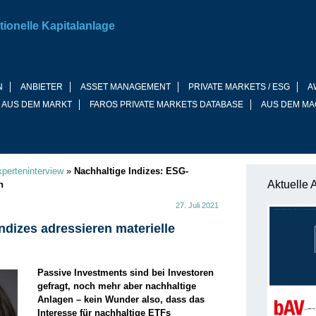
tionelle Kapitalanlage
N
ANBIETER
ASSET MANAGEMENT
PRIVATE MARKETS / ESG
A
 AUS DEM MARKT
FAROS PRIVATE MARKETS DATABASE
AUS DEM MA
perteninterview
»
Nachhaltige Indizes: ESG-
Aktuelle 
n
27. Juli 2021
ndizes adressieren materielle
Passive Investments sind bei Investoren
gefragt, noch mehr aber nachhaltige
Anlagen – kein Wunder also, dass das
Interesse für nachhaltige ETFs