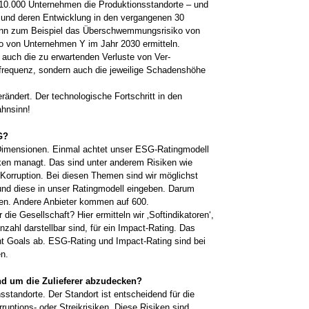
 10.000 Unternehmen die Produktionsstandorte – und
 und deren Entwicklung in den vergangenen 30
dann zum Beispiel das Überschwemmungsrisiko von
o von Unternehmen Y im Jahr 2030 ermitteln.
 auch die zu erwartenden Verluste von Ver­
­frequenz, sondern auch die jeweilige Schadenshöhe
r­ändert. Der technologische Fortschritt in den
ahnsinn!
G?
 ­Dimensionen. Einmal achtet unser ESG-­Ratingmodell
ken managt. Das sind unter ­anderem Risiken wie
 Korruption. Bei diesen Themen sind wir möglichst
 und diese in unser Ratingmodell eingeben. Darum
oren. Andere Anbieter kommen auf 600.
 die Gesellschaft? Hier ermitteln wir ‚Soft­indikatoren‘,
nzahl darstellbar sind, für ein ­Impact-Rating. Das
ent Goals ab. ESG-Rating und Impact-Rating sind bei
n.
und um die Zulieferer abzudecken?
­standorte. Der Standort ist entscheidend für die
uptions- oder Streikrisiken. Diese ­Risiken sind