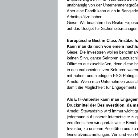
unabhängig von der Unternehmensgröß
Aber eine Fabrik kann auch in Banglade
Arbeitsplätze haben.
Giese: Wir beachten das Risiko-Expos
auf das Budget für Sicherheitsmanageme
Europäische Best-in-Class-Ansätze ha
Kann man da noch von einem nachha
Giese: Die Investoren wollen benchmark-
keinen Sinn, ganze Sektoren auszuschli
Ölfirmen auszuschließen, denn diese br
in den ­carbonintensiven Sektoren ware
mit hohem und niedrigem ESG-Rating s
Arnold: Wenn man Unternehmen ausschl
damit die Möglichkeit für ­Engagement
Als ETF-Anbieter kann man Engageme
Druckmittel der Desinvestition, da 
Arnold: Stewardship wird immer wichtige
jedermann auf unserer Internetseite zu
veröffentlichen wir quartalsweise Beri
Investor, zu unseren Prioritäten und z
Generalversammlungen. Wir sind von Natur