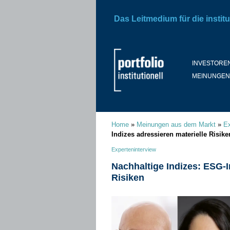
Das Leitmedium für die institu
INVESTORE
MEINUNGEN
Home
»
Meinungen aus dem Markt
»
Ex
Indizes adressieren materielle Risike
Experteninterview
Nachhaltige Indizes: ESG-I
Risiken