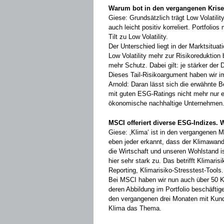
Warum bot in den vergangenen Krisen
Giese: Grundsätzlich trägt Low Volatili
auch leicht positiv korreliert. Portfol
Tilt zu Low Volatility.
Der Unterschied liegt in der Marktsitua
Low Volatility mehr zur Risikoreduk­tion
mehr Schutz. Dabei gilt: je ­stärker d
Dieses Tail-Risiko­argument haben wir i
Arnold: Daran lässt sich die erwähnte 
mit guten ESG-Ratings nicht mehr nur e
ökonomische nachhaltige Unternehmen. 
MSCI offeriert diverse ESG-Indizes. 
Giese: ‚Klima‘ ist in den vergangenen ­
eben jeder erkannt, dass der Klimawande
die Wirtschaft und unseren Wohlstand 
hier sehr stark zu. Das betrifft Klimaris
Reporting, Klimarisiko-Stresstest-Tools.
Bei MSCI haben wir nun auch über 50 ­Kol
deren Abbildung im Portfolio beschäftig
den vergangenen drei Monaten mit Kund
Klima das Thema.