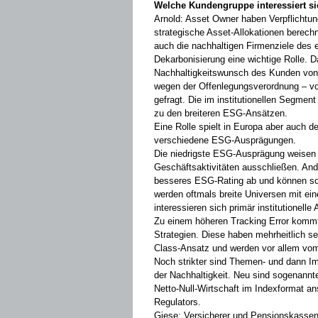
Welche Kundengruppe interessiert s
Arnold: Asset Owner haben Verpflichtun
strategische Asset-Allokationen ­berech
auch die nachhaltigen Firmenziele des e
Dekarbonisierung eine wichtige Rolle. 
Nachhaltigkeitswunsch des Kunden von
wegen der ­Offenlegungsverordnung – vo
gefragt. Die im institutionellen Segme
zu den breiteren ESG-Ansätzen.
Eine Rolle spielt in Europa aber auch 
verschiedene ESG-Ausprägungen.
Die niedrigste ESG-Ausprägung weisen ­o
Geschäftsaktivitäten ausschließen. An
besseres ESG-Rating ab und können so 
werden oftmals breite Universen mit ei
interessieren sich primär institutionelle 
Zu einem höheren Tracking Error kommt
Strategien. Diese haben mehrheitlich se
Class-Ansatz und ­werden vor allem vo
Noch strikter sind Themen- und dann I
der Nachhaltigkeit. Neu sind sogenannte 
Netto-Null-Wirtschaft im ­Indexformat an
Regulators.
Giese: Versicherer und Pensionskassen