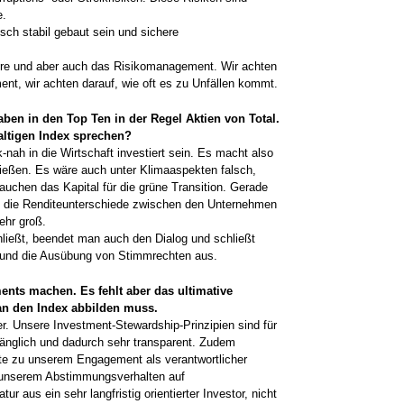
e.
sch stabil gebaut sein und sichere
ure und aber auch das Risikomanagement. Wir achten
nt, wir achten darauf, wie oft es zu Unfällen kommt.
ben in den Top Ten in der Regel Aktien von Total.
ltigen Index sprechen?
nah in die Wirtschaft investiert sein. Es macht also
eßen. Es wäre auch unter ­Klimaaspekten falsch,
auchen das Kapital für die grüne Transition. Gerade
n die ­Renditeunterschiede zwischen den Unternehmen
ehr groß.
ießt, beendet man auch den Dialog und schließt
s und die Ausübung von Stimmrechten aus.
nts machen. Es fehlt aber das ultimative
man den Index abbilden muss.
r. Unsere Investment-Stewardship-Prinzipien sind für
gänglich und dadurch sehr transparent. Zudem
chte zu unserem Engagement als verantwortlicher
u unserem Abstimmungsverhalten auf
 aus ein sehr langfristig orientierter Investor, nicht