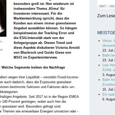
besonders groß ist. Hier wiederum ist
insbesondere Thema ‚Klima‘ für
Investoren interessant. Für die
Zum Lesen
Marktentwicklung spricht, dass die
Kunden aus einem immer granulareren
Angebot auswählen können. So hängen
MEISTG
beispielsweise der Tracking Error und
die ESG-Intensität stark von der
Verius: 
ex-
Anlegergruppe ab. Diesen Trend und
ökonomi
diese Aspekte diskutieren Victoria Arnold
ter
23. Juli
von Blackrock und Guido Giese von
Bafin be
MSCI im Experteninterview.
23. Juli
Lutz Hor
. Welche Segmente treiben die Nachfrage
ÄVWL a
3. Augu
­allem wegen ihrer Liquidität – verstärkt Fixed-Income-
Bafin hi
r auch dadurch, dass die ­Exposures granularer
Ermittl
storen bestimmte Sektoren und Faktoren aktiv um.
15. Juli
bkategorien.
Ein spa
chhaltigen Angebote. Seit 2017 ist in der Region EMEA
6. Augu
 140 Prozent gestiegen, wobei auch hier die
granularer wird. ­Besonders gefragt sind
die Themen wie ­erneuerbare Energien umsetzen oder ­