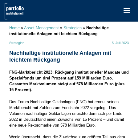
TOGG
NAVI
Home
»
Asset Management
»
Strategien
»
Nachhaltige
institutionelle Anlagen mit leichtem Rückgang
Strategien
5. Juli 2023
Nachhaltige institutionelle Anlagen mit
leichtem Rückgang
FNG-Marktbericht 2023: Rückgang institutioneller Mandate und
Spezialfonds um drei Prozent auf 159 Milliarden Euro.
Gesamtes Marktvolumen steigt auf 578 Milliarden Euro (plus
15 Prozent).
Das Forum Nachhaltige Geldanlagen (FNG) hat erneut seinen
Marktbericht mit Zahlen zum Fondsjahr 2022 vorgelegt. Das
Volumen nachhaltiger Geldanlagen erreichte demnach per Ende
2022 in Deutschland einen Zuwachs von 15 Prozent – und damit
eine neue Rekordmarke von 578 Milliarden Euro.
Wenig überrascht, dass die Zuwächse zum größten Teil aus dem