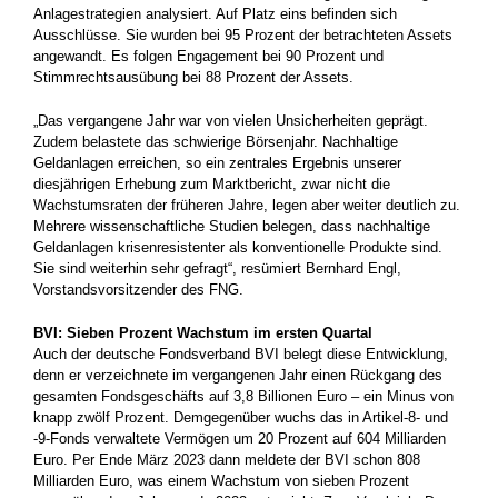
Anlagestrategien analysiert. Auf Platz eins befinden sich
Ausschlüsse. Sie wurden bei 95 Prozent der betrachteten Assets
angewandt. Es folgen Engagement bei 90 Prozent und
Stimmrechtsausübung bei 88 Prozent der Assets.
„Das vergangene Jahr war von vielen Unsicherheiten geprägt.
Zudem belastete das schwierige Börsenjahr. Nachhaltige
Geldanlagen erreichen, so ein zentrales Ergebnis unserer
diesjährigen Erhebung zum Marktbericht, zwar nicht die
Wachstumsraten der früheren Jahre, legen aber weiter deutlich zu.
Mehrere wissenschaftliche Studien belegen, dass nachhaltige
Geldanlagen krisenresistenter als konventionelle Produkte sind.
Sie sind weiterhin sehr gefragt“, resümiert Bernhard Engl,
Vorstandsvorsitzender des FNG.
BVI: Sieben Prozent Wachstum im ersten Quartal
Auch der deutsche Fondsverband BVI belegt diese Entwicklung,
denn er verzeichnete im vergangenen Jahr einen Rückgang des
gesamten Fondsgeschäfts auf 3,8 Billionen Euro – ein Minus von
knapp zwölf Prozent. Demgegenüber wuchs das in Artikel-8- und
-9-Fonds verwaltete Vermögen um 20 Prozent auf 604 Milliarden
Euro. Per Ende März 2023 dann meldete der BVI schon 808
Milliarden Euro, was einem Wachstum von sieben Prozent