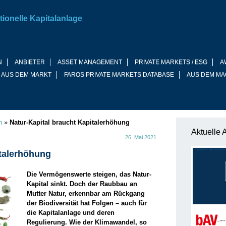
tionelle Kapitalanlage
N
ANBIETER
ASSET MANAGEMENT
PRIVATE MARKETS / ESG
A
 AUS DEM MARKT
FAROS PRIVATE MARKETS DATABASE
AUS DEM MA
n
»
Natur-Kapital braucht Kapitalerhöhung
Aktuelle 
26. Mai 2021
italerhöhung
Die Vermögenswerte steigen, das Natur-
Kapital sinkt. Doch der Raubbau an
Mutter Natur, erkennbar am Rückgang
der Biodiversität hat Folgen – auch für
die Kapitalanlage und deren
Regulierung. Wie der Klimawandel, so