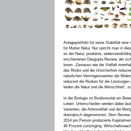
Anlageportfolio für seine Stabilität eine 
für Mutter Natur. Nur spricht man in die
es der Natur, produktiv, widerstandsfäh
erschienenen Dasgupta Review, der sich
lesen. „Genauso wie die Vielfalt innerh
das Risiko und die Unsicherheit reduziert
natürlichen Vermögenswerten die ­Wide
reduziert die ­Risiken für die Leistungen 
leiden die Natur und die Menschheit“, 
In der Biologie ist Biodiversität ein Be
Leben. Unterschieden werden dabei laut 
Varianten, die Artenvielfalt und die Men
dramatisch abgenommen. Dem Review zu
2014 pro Person produzierte Kapitalmeng
40 Prozent zurückging. Wirtschaftswach