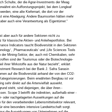
ich Schulte, der die Agrar-Investments der Meag
rwähnt ein Aufforstungsprojekt, bei dem Longleaf
rden, eine alte Kiefernart, die dort vor der
 ist eine Abwägung: Andere Baumsorten hätten mehr
r aber auch eine Verantwortung als Eigentümer.“
ist aber auch für andere Sektoren nicht zu
für klassische Aktien- und Anleiheportfolios. Bei
ance Indicators taucht Biodiversität in den Sektoren
nology‘, ‚Pharmaceuticals‘ und ‚Life Sciences Tools
h der Mining-Sektor, der, auch mit Chemikalien, sehr
roffen sind der ­Tourismus oder die Biotechnologie-
 ­ihrer Wirkstoffe aus der Natur bezieht“, erklärt
vestment Research bei der Bank J. Safra ­Sarasin
hmen auf die Biodiversität anhand der von den CO2-
ategorisierungen. Beim ­erwähnten Bergbau ist vor
g sehr direkt auf die Artenvielfalt auswirkt.
und steht, sind diejenigen, die über ihren ­
sen. Scope 3 betrifft die ­indirekten, außerhalb einer ­
r- oder nachgelagerten Auswirkungen auf die
e für den verarbeitenden Lebensmittelsektor relevant,
für eine besonders intensive Landwirtschaft sorgt.
 nur die ­Auswirkungen von Unternehmen auf die