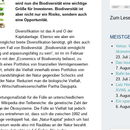
wird nun die Biodiversität eine wichtige
Größe für Investoren. Biodiversität ist
aber nicht nur ein Risiko, sondern auch
Zum Lesen
eine Opportunität.
Diversifikation ist das A und O der
Kapitalanlage. Ebenso wie aber ein
MEISTG
möglichst breite Diversifikation benötigt, gilt dies auch
Verius: 
sem Fall von Biodiversität. „Biodiversität ermöglicht
ökonomi
ig und anpassungsfähig zu sein“, ist im im Februar
23. Juli
 mit den „Economics of Biodiversity befasst, zu
Das les
alb eines Portfolios von finanziellen Vermögenswerten
7. Augu
, erhöht die Vielfalt innerhalb eines Portfolios von
Bafin be
rstandsfähigkeit der Natur gegenüber Schocks und
23. Juli
der Natur. Reduziert man die ­biologische Vielfalt,
Lutz Hor
so Wirtschaftswissenschaftler Partha Dasgupta.
ÄVWL a
3. Augu
wertungsmaßstab für die ­Fülle an unterschiedlichem
Ein spa
Wikipedia drei Teilbereiche: die genetische Zahl der
6. Augu
ge der Ökosysteme. Die Fülle an ­Vielfalt hat jedoch
 ­entnehmen ist, dass sich die zwischen 1992 und
e verdoppelt hat, das „Natur-Kapital“ ­jedoch um fast
stum ­wurde also mit Raubbau an der Natur bezahlt.