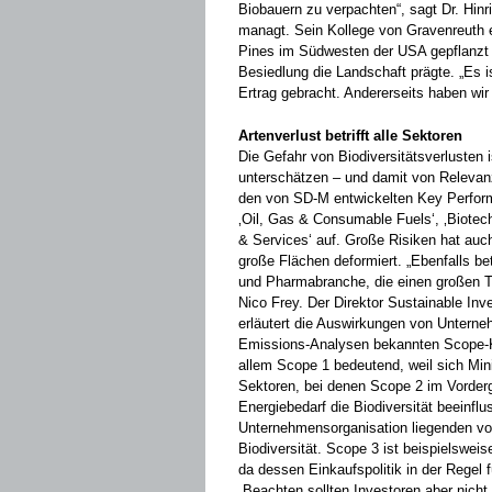
Biobauern zu verpachten“, sagt Dr. Hinr
managt. Sein Kollege von Gravenreuth e
Pines im Südwesten der USA gepflanzt we
Besiedlung die Landschaft prägte. „Es
Ertrag gebracht. Andererseits ­haben wi
Artenverlust betrifft alle Sektoren
Die Gefahr von Biodiversitätsverlusten 
unterschätzen – und damit von Relevanz 
den von SD-M ent­wickelten Key Perform
‚Oil, Gas & Consumable Fuels‘, ‚Biotech
& Services‘ auf. Große ­Risiken hat auc
große Flächen deformiert. „Ebenfalls bet
und Pharmabranche, die einen großen Teil
Nico Frey. Der ­Direktor Sustainable In
erläutert die Auswirkungen von Unterne
Emissions-Analysen ­bekannten Scope-K
allem Scope 1 bedeutend, weil sich Minin
Sektoren, bei denen Scope 2 im Vordergr
Energiebedarf die Biodiversität ­beeinflus
Unternehmensorganisation liegenden vo
Biodiversität. Scope 3 ist beispielsweis
da dessen Einkaufs­politik in der Regel 
„Beachten sollten Investoren aber nicht