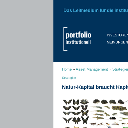
Das Leitmedium für die institu
INVESTORE
MEINUNGEN
Home
»
Asset Management
»
Strategie
Strategien
Natur-Kapital braucht Kap