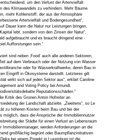
entscheidend, um den Verlust der Artenvielfalt
n des Klimawandels zu verhindern. Mehr Bäume
en, mehr Kohlenstoff, der aus der Atmosphäre
verbesserte Artenvielfalt und Bodengesundheit“,
Auf Dauer kann die Natur nur Leistungen bringen,
apital lebt, sondern von den Zinsen der Natur“,
ald aufgebraucht und es braucht dringend eine ­
el Aufforstungen sein.“
lviert sind neben ‚Food‘ auch alle anderen Sektoren,
Teil auf dem Verbrauch oder der Nutzung von Wasser
 Textilbranche oder für Wasserkraftwerke, deren Bau in
n Eingriff in Ökosysteme darstellt. Letzteres gilt
ität wirkt sich auf jeden Sektor aus“, erklärt Caroline
gement and Voting Policy bei Amundi.
odiversitäts­debatte Reputationsschäden.“
ie Kritik des Grünen Anton Hofreiter an
rsiedelung der Landschaft abzielte. „Zweitens“, so Le
tät zu höheren Kosten beim Bau und bei der
 es möglich, dass die Ansprüche der Immobiliennutzer
usbreitung der Städte für einen Verlust an Lebensraum
er Immobilienmanager, werden Anforderungen an die
 großflächig begrünt oder ­Baumpflanz­­initia­tiv­en
Deka bei einem Projekt in Luxemburg ist die