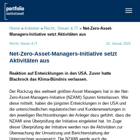
TOGG
NAVI
Home
»
Anbieter
»
Recht, Steuer & IT
»
Net-Zero-Asset-
Managers-Initiative setzt Aktivitäten aus
Recht, Steuer & IT
15. Januar 2025
Net-Zero-Asset-Managers-Initiative setzt
Aktivitäten aus
Reaktion auf Entwicklungen in den USA. Zuvor hatte
Blackrock das Klima-Bündnis verlassen.
Der Rückzug des weltweit größten Asset Managers hat in der Net-
Zero-Asset-Managers-Initiative (NZAMI) Spuren hinterlassen. Wie
diese mitteilt, haben die jüngsten Entwicklungen in den USA und
die unterschiedlichen regulatorischen und Kundenerwartungen in
den jeweiligen Rechtsordnungen der Anleger dazu geführt, dass die
NZAMI eine Überprüfung der Initiative eingeleitet hat. Im Zuge
dieser Überprüfung der Initiative werden nun die Aktivitäten zur
Überwachung der Umsetzung und Berichterstattung der
Unterzeichner ausgesetzt. Die NZAMI werde auch die