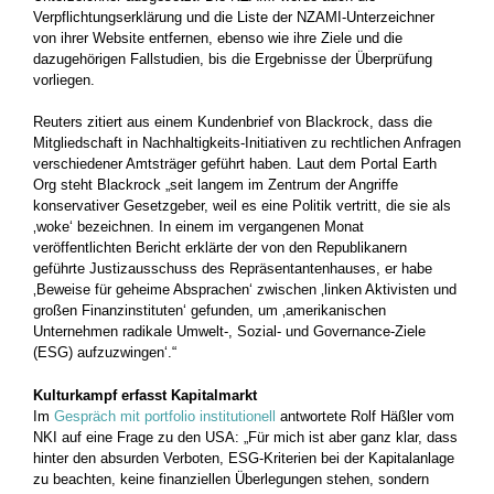
Verpflichtungserklärung und die Liste der NZAMI-Unterzeichner
von ihrer Website entfernen, ebenso wie ihre Ziele und die
dazugehörigen Fallstudien, bis die Ergebnisse der Überprüfung
vorliegen.
Reuters zitiert aus einem Kundenbrief von Blackrock, dass die
Mitgliedschaft in Nachhaltigkeits-Initiativen zu rechtlichen Anfragen
verschiedener Amtsträger geführt haben. Laut dem Portal Earth
Org steht Blackrock „seit langem im Zentrum der Angriffe
konservativer Gesetzgeber, weil es eine Politik vertritt, die sie als
‚woke‘ bezeichnen. In einem im vergangenen Monat
veröffentlichten Bericht erklärte der von den Republikanern
geführte Justizausschuss des Repräsentantenhauses, er habe
‚Beweise für geheime Absprachen‘ zwischen ‚linken Aktivisten und
großen Finanzinstituten‘ gefunden, um ‚amerikanischen
Unternehmen radikale Umwelt-, Sozial- und Governance-Ziele
(ESG) aufzuzwingen‘.“
Kulturkampf erfasst Kapitalmarkt
Im
Gespräch mit portfolio institutionell
antwortete Rolf Häßler vom
NKI auf eine Frage zu den USA: „Für mich ist aber ganz klar, dass
hinter den absurden Verboten, ESG-Kriterien bei der Kapitalanlage
zu beachten, keine finanziellen Überlegungen stehen, sondern