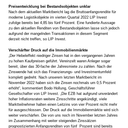
Preisentwicklung bei Bestandsobjekten unklar
Nach dem aktuellen Marktbericht lag die Bruttoanfangsrendite für
moderne Logistikobjekte im vierten Quartal 2022 LIP Invest
zufolge bereits bei 4,85 bis fünf Prozent. Eine fundierte Aussage
zu den aktuellen Renditen von Bestandsobjekten lasse sich jedoch
aufgrund der mangelnden Transaktionen in diesem Segment
derzeit nicht treffen, so LIP Invest.
Verschärfter Druck auf die Immobilienmärkte
„Der Hebeleffekt niedriger Zinsen hat in den vergangenen Jahren
zu hohen Kaufpreisen geführt. Vereinzelt waren Anleger sogar
bereit, über das 30-fache der Jahresmiete zu zahlen. Nach der
Zinswende hat sich das Finanzierungs- und Investmentumfeld
komplett gedreht. Nach unserem letzten Marktbericht im
November 2022 haben sich die Zinsen nochmals um 0,5 Prozent
erhöht“, kommentiert Bodo Hollung, Geschäftsführer
Gesellschafter von LIP Invest. „Die EZB hat aufgrund unverändert
hoher Inflationsraten weitere Zinsschritte angekündigt, viele
Marktteilnehmer halten einen Leitzins von vier Prozent nicht mehr
für ausgeschlossen. Der Druck auf die Immobilienmärkte wird sich
weiter verschärfen. Die von uns noch im November letzten Jahres
im Zusammenhang mit weiter steigenden Zinssätzen
prognostizierten Anfangsrenditen von fünf Prozent sind bereits