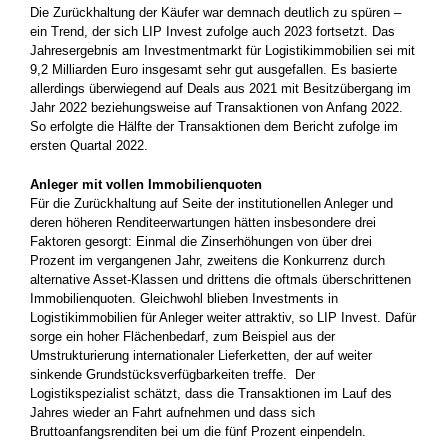
Die Zurückhaltung der Käufer war demnach deutlich zu spüren –
ein Trend, der sich LIP Invest zufolge auch 2023 fortsetzt. Das
Jahresergebnis am Investmentmarkt für Logistikimmobilien sei mit
9,2 Milliarden Euro insgesamt sehr gut ausgefallen. Es basierte
allerdings überwiegend auf Deals aus 2021 mit Besitzübergang im
Jahr 2022 beziehungsweise auf Transaktionen von Anfang 2022.
So erfolgte die Hälfte der Transaktionen dem Bericht zufolge im
ersten Quartal 2022.
Anleger mit vollen Immobilienquoten
Für die Zurückhaltung auf Seite der institutionellen Anleger und
deren höheren Renditeerwartungen hätten insbesondere drei
Faktoren gesorgt: Einmal die Zinserhöhungen von über drei
Prozent im vergangenen Jahr, zweitens die Konkurrenz durch
alternative Asset-Klassen und drittens die oftmals überschrittenen
Immobilienquoten. Gleichwohl blieben Investments in
Logistikimmobilien für Anleger weiter attraktiv, so LIP Invest. Dafür
sorge ein hoher Flächenbedarf, zum Beispiel aus der
Umstrukturierung internationaler Lieferketten, der auf weiter
sinkende Grundstücksverfügbarkeiten treffe. Der
Logistikspezialist schätzt, dass die Transaktionen im Lauf des
Jahres wieder an Fahrt aufnehmen und dass sich
Bruttoanfangsrenditen bei um die fünf Prozent einpendeln.