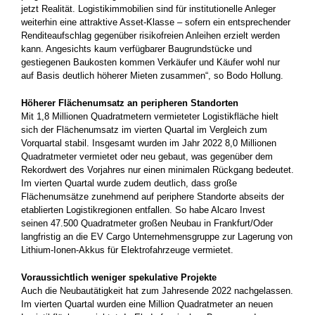
jetzt Realität. Logistikimmobilien sind für institutionelle Anleger
weiterhin eine attraktive Asset-Klasse – sofern ein entsprechender
Renditeaufschlag gegenüber risikofreien Anleihen erzielt werden
kann. Angesichts kaum verfügbarer Baugrundstücke und
gestiegenen Baukosten kommen Verkäufer und Käufer wohl nur
auf Basis deutlich höherer Mieten zusammen“, so Bodo Hollung.
Höherer Flächenumsatz an peripheren Standorten
Mit 1,8 Millionen Quadratmetern vermieteter Logistikfläche hielt
sich der Flächenumsatz im vierten Quartal im Vergleich zum
Vorquartal stabil. Insgesamt wurden im Jahr 2022 8,0 Millionen
Quadratmeter vermietet oder neu gebaut, was gegenüber dem
Rekordwert des Vorjahres nur einen minimalen Rückgang bedeutet.
Im vierten Quartal wurde zudem deutlich, dass große
Flächenumsätze zunehmend auf periphere Standorte abseits der
etablierten Logistikregionen entfallen. So habe Alcaro Invest
seinen 47.500 Quadratmeter großen Neubau in Frankfurt/Oder
langfristig an die EV Cargo Unternehmensgruppe zur Lagerung von
Lithium-Ionen-Akkus für Elektrofahrzeuge vermietet.
Voraussichtlich weniger spekulative Projekte
Auch die Neubautätigkeit hat zum Jahresende 2022 nachgelassen.
Im vierten Quartal wurden eine Million Quadratmeter an neuen