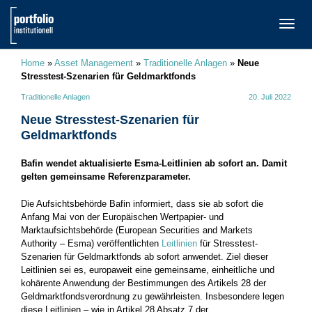
TOGG
NAVI
Home
»
Asset Management
»
Traditionelle Anlagen
»
Neue
Stresstest-Szenarien für Geldmarktfonds
Traditionelle Anlagen
20. Juli 2022
Neue Stresstest-Szenarien für
Geldmarktfonds
Bafin wendet aktualisierte Esma-Leitlinien ab sofort an. Damit
gelten gemeinsame Referenzparameter.
Die Aufsichtsbehörde Bafin informiert, dass sie ab sofort die
Anfang Mai von der Europäischen Wertpapier- und
Marktaufsichtsbehörde (European Securities and Markets
Authority – Esma) veröffentlichten
Leitlinien
für Stresstest-
Szenarien für Geldmarktfonds ab sofort anwendet. Ziel dieser
Leitlinien sei es, europaweit eine gemeinsame, einheitliche und
kohärente Anwendung der Bestimmungen des Artikels 28 der
Geldmarktfondsverordnung zu gewährleisten. Insbesondere legen
diese Leitlinien – wie in Artikel 28 Absatz 7 der