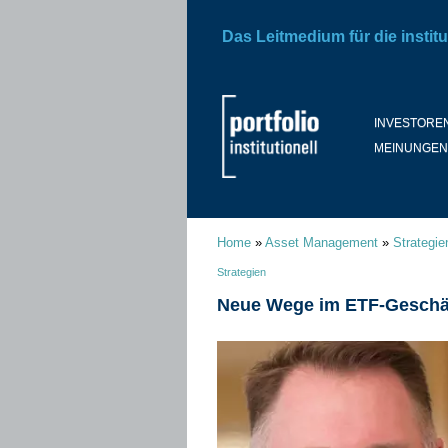
Das Leitmedium für die institu
INVESTORE
MEINUNGEN
Home
»
Asset Management
»
Strategie
Strategien
Neue Wege im ETF-Geschä