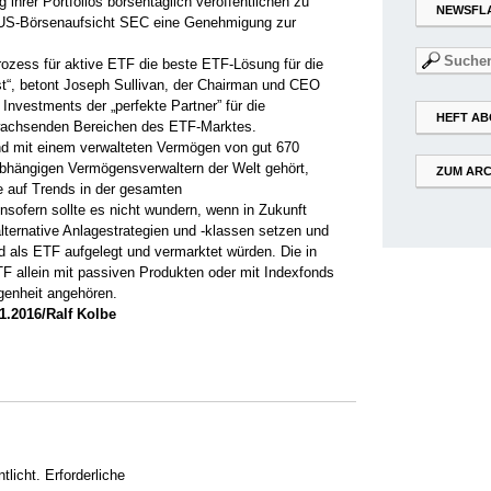
hrer Portfolios börsentäglich veröffentlichen zu
NEWSFL
 US-Börsenaufsicht SEC eine Genehmigung zur
Suchen
rozess für aktive ETF die beste ETF-Lösung für die
nach:
t“, betont Joseph Sullivan, der Chairman und CEO
Investments der „perfekte Partner” für die
HEFT AB
 wachsenden Bereichen des ETF-Marktes.
nd mit einem verwalteten Vermögen von gut 670
abhängigen Vermögensverwaltern der Welt gehört,
ZUM ARC
e auf Trends in der gesamten
nsofern sollte es nicht wundern, wenn in Zukunft
ternative Anlagestrategien und -klassen setzen und
 als ETF aufgelegt und vermarktet würden. Die in
F allein mit passiven Produkten oder mit Indexfonds
genheit angehören.
01.2016/Ralf Kolbe
tlicht.
Erforderliche