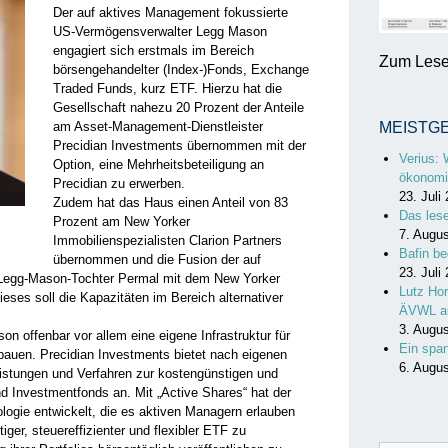
Der auf aktives Management fokussierte
US-Vermögensverwalter Legg Mason
engagiert sich erstmals im Bereich
Zum Lesen
börsengehandelter (Index-)Fonds, Exchange
Traded Funds, kurz ETF. Hierzu hat die
Gesellschaft nahezu 20 Prozent der Anteile
am Asset-Management-Dienstleister
MEISTG
Precidian Investments übernommen mit der
Verius: 
Option, eine Mehrheitsbeteiligung an
ökonomi
Precidian zu erwerben.
23. Juli
Zudem hat das Haus einen Anteil von 83
Das les
Prozent am New Yorker
7. Augu
Immobilienspezialisten Clarion Partners
Bafin be
übernommen und die Fusion der auf
23. Juli
en Legg-Mason-Tochter Permal mit dem New Yorker
Lutz Hor
ses soll die Kapazitäten im Bereich alternativer
ÄVWL a
3. Augu
 offenbar vor allem eine eigene Infrastruktur für
Ein spa
fbauen. Precidian Investments bietet nach eigenen
6. Augu
stungen und Verfahren zur kostengünstigen und
d Investmentfonds an. Mit „Active Shares“ hat der
logie entwickelt, die es aktiven Managern erlauben
iger, steuereffizienter und flexibler ETF zu