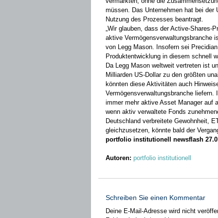
vermarkten, ohne die Zusammensetzung i
müssen. Das Unternehmen hat bei der
Nutzung des Prozesses beantragt.
„Wir glauben, dass der Active-Shares-P
aktive Vermögensverwaltungsbranche is
von Legg Mason. Insofern sei Precidian 
Produktentwicklung in diesem schnell
Da Legg Mason weltweit vertreten ist u
Milliarden US-Dollar zu den größten un
könnten diese Aktivitäten auch Hinweis
Vermögensverwaltungsbranche liefern. I
immer mehr aktive Asset Manager auf al
wenn aktiv verwaltete Fonds zunehmend
Deutschland verbreitete Gewohnheit, ET
gleichzusetzen, könnte bald der Vergan
portfolio institutionell newsflash 27.
Autoren:
portfolio institutionell
Schreiben Sie einen Kommentar
Deine E-Mail-Adresse wird nicht veröffen