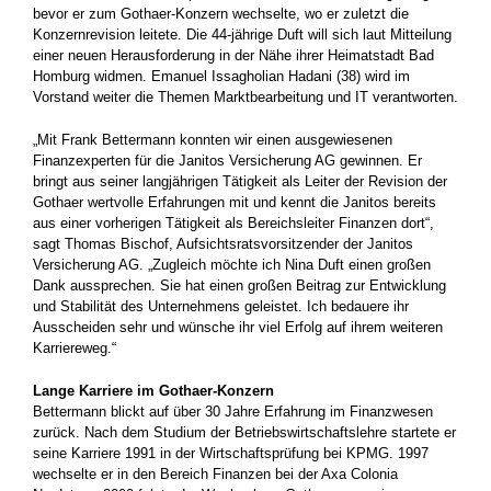
bevor er zum Gothaer-Konzern wechselte, wo er zuletzt die
Konzernrevision leitete. Die 44-jährige Duft will sich laut Mitteilung
einer neuen Herausforderung in der Nähe ihrer Heimatstadt Bad
Homburg widmen. Emanuel Issagholian Hadani (38) wird im
Vorstand weiter die Themen Marktbearbeitung und IT verantworten.
„Mit Frank Bettermann konnten wir einen ausgewiesenen
Finanzexperten für die Janitos Versicherung AG gewinnen. Er
bringt aus seiner langjährigen Tätigkeit als Leiter der Revision der
Gothaer wertvolle Erfahrungen mit und kennt die Janitos bereits
aus einer vorherigen Tätigkeit als Bereichsleiter Finanzen dort“,
sagt Thomas Bischof, Aufsichtsratsvorsitzender der Janitos
Versicherung AG. „Zugleich möchte ich Nina Duft einen großen
Dank aussprechen. Sie hat einen großen Beitrag zur Entwicklung
und Stabilität des Unternehmens geleistet. Ich bedauere ihr
Ausscheiden sehr und wünsche ihr viel Erfolg auf ihrem weiteren
Karriereweg.“
Lange Karriere im Gothaer-Konzern
Bettermann blickt auf über 30 Jahre Erfahrung im Finanzwesen
zurück. Nach dem Studium der Betriebswirtschaftslehre startete er
seine Karriere 1991 in der Wirtschaftsprüfung bei KPMG. 1997
wechselte er in den Bereich Finanzen bei der Axa Colonia