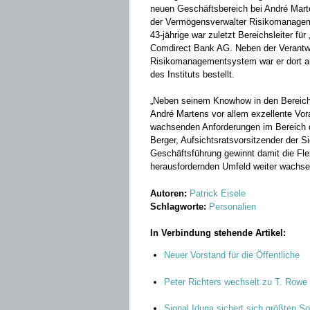
neuen Geschäftsbereich bei André Mart
der Vermögensverwalter Risikomanagem
43-jährige war zuletzt Bereichsleiter f
Comdirect Bank AG. Neben der Verantwor
Risikomanagementsystem war er dort 
des Instituts bestellt.
„Neben seinem Knowhow in den Bereich
André Martens vor allem exzellente Vo
wachsenden Anforderungen im Bereich de
Berger, Aufsichtsratsvorsitzender der 
Geschäftsführung gewinnt damit die Flexi
herausfordernden Umfeld weiter wachse
Autoren:
Patrick Eisele
Schlagworte:
Personalien
In Verbindung stehende Artikel:
Neuer Vorstand für die Öffentliche
Peter Richters wechselt zu T. Rowe 
Signal Iduna sichert sich größten S