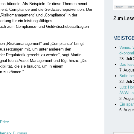
ens bündeln. Als Beispiele für diese Themen nennt
ent, Compliance und die Geldwäscheprävention. Der
ür „Risikomanagement“ und „Compliance“ in der
Zum Lesen
tung für ein leistungsfähiges
auch zum Compliance- und Geldwäschebeauftragten
MEISTG
en „Risikomanagement“ und „Compliance“ bringt
Verius: 
raussetzungen mit, um unter anderem den
ökonomi
r Regulatorik gerecht zu werden“, sagt Martin
23. Juli
Signal Iduna Asset Management und fügt hinzu: „Die
Das les
bilität, die sie braucht, um in einem
7. Augu
n zu können.“
Bafin be
23. Juli
Lutz Hor
ÄVWL a
3. Augu
Ein spa
6. Augu
Price
olarpark Europas