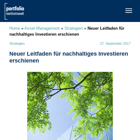
TOGG
NAVI
Home
»
Asset Management
»
Strategien
»
Neuer Leitfaden für
nachhaltiges Investieren erschienen
Strategien
27. September 2017
Neuer Leitfaden für nachhaltiges Investieren
erschienen