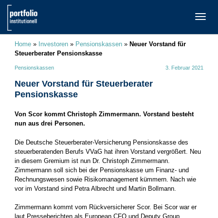
TOGG
NAVI
Home
»
Investoren
»
Pensionskassen
»
Neuer Vorstand für
Steuerberater Pensionskasse
Pensionskassen
3. Februar 2021
Neuer Vorstand für Steuerberater
Pensionskasse
Von Scor kommt Christoph Zimmermann. Vorstand besteht
nun aus drei Personen.
Die Deutsche Steuerberater-Versicherung Pensionskasse des
steuerberatenden Berufs VVaG hat ihren Vorstand vergrößert. Neu
in diesem Gremium ist nun Dr. Christoph Zimmermann.
Zimmermann soll sich bei der Pensionskasse um Finanz- und
Rechnungswesen sowie Risikomanagement kümmern. Nach wie
vor im Vorstand sind Petra Albrecht und Martin Bollmann.
Zimmermann kommt vom Rückversicherer Scor. Bei Scor war er
laut Presseberichten als European CFO und Deputy Group