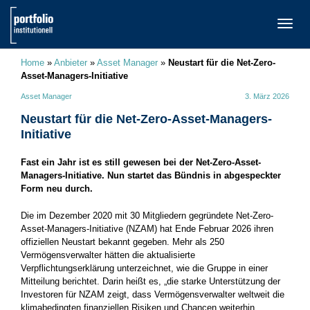
TOGG
NAVI
Home
»
Anbieter
»
Asset Manager
»
Neustart für die Net-Zero-
Asset-Managers-Initiative
Asset Manager
3. März 2026
Neustart für die Net-Zero-Asset-Managers-
Initiative
Fast ein Jahr ist es still gewesen bei der Net-Zero-Asset-
Managers-Initiative. Nun startet das Bündnis in abgespeckter
Form neu durch.
Die im Dezember 2020 mit 30 Mitgliedern gegründete Net-Zero-
Asset-Managers-Initiative (NZAM) hat Ende Februar 2026 ihren
offiziellen Neustart bekannt gegeben. Mehr als 250
Vermögensverwalter hätten die aktualisierte
Verpflichtungserklärung unterzeichnet, wie die Gruppe in einer
Mitteilung berichtet. Darin heißt es, „die starke Unterstützung der
Investoren für NZAM zeigt, dass Vermögensverwalter weltweit die
klimabedingten finanziellen Risiken und Chancen weiterhin