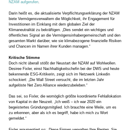
NZAM aufgerufen
.
Darin heißt es, die aktualisierte Verpflichtungserklärung der NZAM
biete Vermögensverwaltern die Möglichkeit, ihr Engagement für
Investitionen im Einklang mit dem globalen Ziel der
Klimaneutralität zu bekräftigen. „Dies sendet ein wichtiges und
öffentliches Signal an die Vermögensinhabergemeinschaft und den
gesamten Markt darüber, wie sie klimabezogene finanzielle Risiken
und Chancen im Namen ihrer Kunden managen.“
Kritische Stimme
Doch nicht überall stößt der Neustart der NZAM auf Wohlwollen.
Desiree Fixler, einst Nachhaltigkeitschefin bei der DWS und heute
bekennende ESG-Kritikerin, zeigt sich im Netzwerk Linkedin
schockiert: „Die Wall Street versucht, die im letzten Jahr
aufgelöste Net Zero Alliance wiederzubeleben.“
Das sei, so Fixler, die womöglich größte koordinierte Fehlallokation
von Kapital in der Neuzeit. „Ich weiß – ich war 2020 ein
begeistertes Gründungsmitglied. Ich brauchte eine Weile, um es
zu erkennen, aber als ich es begriff, habe ich mich zu Wort
gemeldet.“
Fixler argumentiert so: „Diese Firmen verwalten Ihre Renten. Sie