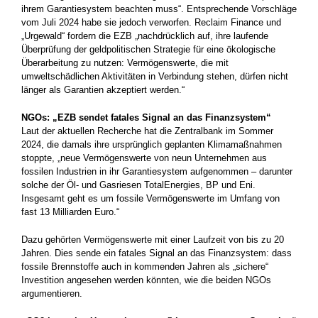
ihrem Garantiesystem beachten muss“. Entsprechende Vorschläge
vom Juli 2024 habe sie jedoch verworfen. Reclaim Finance und
„Urgewald“ fordern die EZB „nachdrücklich auf, ihre laufende
Überprüfung der geldpolitischen Strategie für eine ökologische
Überarbeitung zu nutzen: Vermögenswerte, die mit
umweltschädlichen Aktivitäten in Verbindung stehen, dürfen nicht
länger als Garantien akzeptiert werden.“
NGOs: „EZB sendet fatales Signal an das Finanzsystem“
Laut der aktuellen Recherche hat die Zentralbank im Sommer
2024, die damals ihre ursprünglich geplanten Klimamaßnahmen
stoppte, „neue Vermögenswerte von neun Unternehmen aus
fossilen Industrien in ihr Garantiesystem aufgenommen – darunter
solche der Öl- und Gasriesen TotalEnergies, BP und Eni.
Insgesamt geht es um fossile Vermögenswerte im Umfang von
fast 13 Milliarden Euro.“
Dazu gehörten Vermögenswerte mit einer Laufzeit von bis zu 20
Jahren. Dies sende ein fatales Signal an das Finanzsystem: dass
fossile Brennstoffe auch in kommenden Jahren als „sichere“
Investition angesehen werden könnten, wie die beiden NGOs
argumentieren.