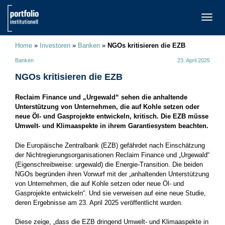
TOGG
NAVI
Home
»
Investoren
»
Banken
»
NGOs kritisieren die EZB
Banken
23. April 2025
NGOs kritisieren die EZB
Reclaim Finance und „Urgewald“ sehen die anhaltende
Unterstützung von Unternehmen, die auf Kohle setzen oder
neue Öl- und Gasprojekte entwickeln, kritisch. Die EZB müsse
Umwelt- und Klimaaspekte in ihrem Garantiesystem beachten.
Die Europäische Zentralbank (EZB) gefährdet nach Einschätzung
der Nichtregierungsorganisationen Reclaim Finance und „Urgewald“
(Eigenschreibweise: urgewald) die Energie-Transition. Die beiden
NGOs begründen ihren Vorwurf mit der „anhaltenden Unterstützung
von Unternehmen, die auf Kohle setzen oder neue Öl- und
Gasprojekte entwickeln“. Und sie verweisen auf eine neue Studie,
deren Ergebnisse am 23. April 2025 veröffentlicht wurden.
Diese zeige, „dass die EZB dringend Umwelt- und Klimaaspekte in