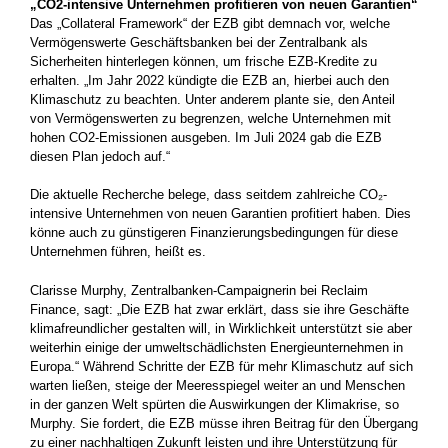
„CO2-intensive Unternehmen profitieren von neuen Garantien“
Das „Collateral Framework“ der EZB gibt demnach vor, welche
Vermögenswerte Geschäftsbanken bei der Zentralbank als
Sicherheiten hinterlegen können, um frische EZB-Kredite zu
erhalten. „Im Jahr 2022 kündigte die EZB an, hierbei auch den
Klimaschutz zu beachten. Unter anderem plante sie, den Anteil
von Vermögenswerten zu begrenzen, welche Unternehmen mit
hohen CO2-Emissionen ausgeben. Im Juli 2024 gab die EZB
diesen Plan jedoch auf.“
Die aktuelle Recherche belege, dass seitdem zahlreiche CO₂-
intensive Unternehmen von neuen Garantien profitiert haben. Dies
könne auch zu günstigeren Finanzierungsbedingungen für diese
Unternehmen führen, heißt es.
Clarisse Murphy, Zentralbanken-Campaignerin bei Reclaim
Finance, sagt: „Die EZB hat zwar erklärt, dass sie ihre Geschäfte
klimafreundlicher gestalten will, in Wirklichkeit unterstützt sie aber
weiterhin einige der umweltschädlichsten Energieunternehmen in
Europa.“ Während Schritte der EZB für mehr Klimaschutz auf sich
warten ließen, steige der Meeresspiegel weiter an und Menschen
in der ganzen Welt spürten die Auswirkungen der Klimakrise, so
Murphy. Sie fordert, die EZB müsse ihren Beitrag für den Übergang
zu einer nachhaltigen Zukunft leisten und ihre Unterstützung für