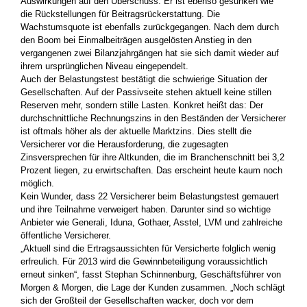
Auswirkungen auf den Überschuss: Er ist ebenso gesunken wie
die Rückstellungen für Beitragsrückerstattung. Die
Wachstumsquote ist ebenfalls zurückgegangen. Nach dem durch
den Boom bei Einmalbeiträgen ausgelösten Anstieg in den
vergangenen zwei Bilanzjahrgängen hat sie sich damit wieder auf
ihrem ursprünglichen Niveau eingependelt.
Auch der Belastungstest bestätigt die schwierige Situation der
Gesellschaften. Auf der Passivseite stehen aktuell keine stillen
Reserven mehr, sondern stille Lasten. Konkret heißt das: Der
durchschnittliche Rechnungszins in den Beständen der Versicherer
ist oftmals höher als der aktuelle Marktzins. Dies stellt die
Versicherer vor die Herausforderung, die zugesagten
Zinsversprechen für ihre Altkunden, die im Branchenschnitt bei 3,2
Prozent liegen, zu erwirtschaften. Das erscheint heute kaum noch
möglich.
Kein Wunder, dass 22 Versicherer beim Belastungstest gemauert
und ihre Teilnahme verweigert haben. Darunter sind so wichtige
Anbieter wie Generali, Iduna, Gothaer, Asstel, LVM und zahlreiche
öffentliche Versicherer.
„Aktuell sind die Ertragsaussichten für Versicherte folglich wenig
erfreulich. Für 2013 wird die Gewinnbeteiligung voraussichtlich
erneut sinken“, fasst Stephan Schinnenburg, Geschäftsführer von
Morgen & Morgen, die Lage der Kunden zusammen. „Noch schlägt
sich der Großteil der Gesellschaften wacker, doch vor dem