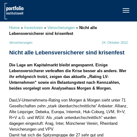
TOGG
NAVI
Home
»
Investoren
»
Versicherungen
»
Nicht alle
Lebensversicherer sind krisenfest
Versicherungen
24. Oktober 2012
Nicht alle Lebensversicherer sind krisenfest
Die Lage am Kapitalmarkt bleibt angespannt. Einige
Lebensversicherer verkraften die Krise besser als andere. Wer
ihr erfolgreich trotzt, zeigen das aktuelle „Rating LV-
Unternehmen“ sowie ein Belastungstest nach Kennzahlen,
beides vorgelegt vom Analysehaus Morgen & Morgen.
Das
LV-Unternehmens-Rating von Morgen & Morgen sieht unter 71
Gesellschaften zehn „stark überdurchschnittliche“ Anbieter: Allianz,
Alte Leipziger, Debeka, Europa, Interrisk, Huk-Coburg, LVM, R+V,
R+V a.G. und WGV. Als „stark unterdurchschnittlich“ wurden
dagegen eingestuft: Arag, Inter, Münchener Verein, Rheinland
Versicherungen und VPV.
Damit hat sich die Spitzengruppe der 27 sehr gut und