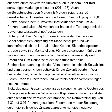
ausgezeichnet bewerteten Anbieter auch in diesem Jahr trotz
schwieriger Marktlage behauptet (2011: 26). Auch
der
Belastungstest von Morgen & Morgen zeigt, dass 50
Gesellschaften krisenfest sind und einem Zinsrückgang um 0,8
Punkte sowie einem Kursverfall ihrer Aktienbestände um 37
Prozent standhalten. 36 Versicherer haben den Test sogar mit der
Bewertung „ausgezeichnet“ bestanden.
Hintergrund: Das Rating trifft eine Aussage darüber, wie die
Gesellschaft sich langfristig am Markt behauptet und wie
kundenfreundlich sie ist – also über Kosten, Sicherheitspolster,
Erträge sowie ihre Marktstellung. Für die vergangenen fünf Jahre
werden hierzu neun wesentliche Bilanzkennzahlen analysiert.
Ergänzend zum Rating zeigt der Belastungstest eine
Stichpunktbetrachtung, die den Versicherer hinsichtlich Solvabilität
und damit seiner Krisenfestigkeit für die Zukunft beurteilt. Wer
bestanden hat, ist in der Lage, in naher Zukunft einen Zins- und
Aktien-Crash zu überstehen und weiterhin seinen Verpflichtungen
nachzukommen.
Trotz des guten Gesamtergebnisses spiegeln einzelne Quoten des
Ratings die schwierige Situation am Kapitalmarkt wider. So ist der
durchschnittliche Verdienst der Branche, die Nettoverzinsung, von
4,32 auf 3,97 Prozent gesunken. Zusammen mit der Belastung
durch die zu bildende Zinszusatzreserve hat dies negative