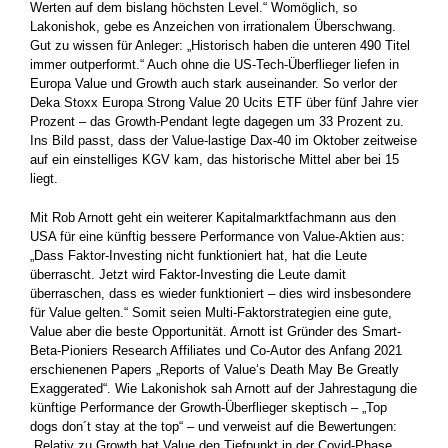
Werten auf dem bislang höchsten Level.“ Womöglich, so
Lakonishok, gebe es Anzeichen von irrationalem Überschwang.
Gut zu wissen für Anleger: „Historisch haben die unteren 490 Titel
immer outperformt.“ Auch ohne die US-Tech-Überflieger liefen in
Europa Value und Growth auch stark auseinander. So verlor der
Deka Stoxx Europa Strong Value 20 Ucits ETF über fünf Jahre vier
Prozent – das Growth-Pendant legte dagegen um 33 Prozent zu.
Ins Bild passt, dass der Value-lastige Dax-40 im Oktober zeitweise
auf ein einstelliges KGV kam, das historische Mittel aber bei 15
liegt.
Mit Rob Arnott geht ein weiterer Kapitalmarktfachmann aus den
USA für eine künftig bessere Performance von Value-Aktien aus:
„Dass Faktor-Investing nicht funktioniert hat, hat die Leute
überrascht. Jetzt wird Faktor-Investing die Leute damit
überraschen, dass es wieder funktioniert – dies wird insbesondere
für Value gelten.“ Somit seien Multi-Faktorstrategien eine gute,
Value aber die beste Opportunität. Arnott ist Gründer des Smart-
Beta-Pioniers Research Affiliates und Co-Autor des Anfang 2021
erschienenen Papers „Reports of Value‘s Death May Be Greatly
Exaggerated“. Wie Lakonishok sah Arnott auf der Jahrestagung die
künftige Performance der Growth-Überflieger skeptisch – „Top
dogs don´t stay at the top“ – und verweist auf die Bewertungen:
„Relativ zu Growth hat Value den Tiefpunkt in der Covid-Phase