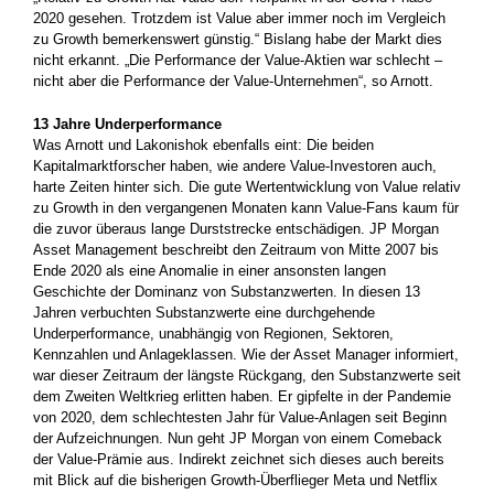
2020 gesehen. Trotzdem ist Value aber immer noch im Vergleich
zu Growth bemerkenswert günstig.“ Bislang habe der Markt dies
nicht erkannt. „Die Performance der Value-Aktien war schlecht –
nicht aber die Performance der Value-Unternehmen“, so Arnott.
13 Jahre Underperformance
Was Arnott und Lakonishok ebenfalls eint: Die beiden
Kapitalmarktforscher haben, wie andere Value-Investoren auch,
harte Zeiten hinter sich. Die gute Wertentwicklung von Value relativ
zu Growth in den vergangenen Monaten kann Value-Fans kaum für
die zuvor überaus lange Durststrecke entschädigen. JP Morgan
Asset Management beschreibt den Zeitraum von Mitte 2007 bis
Ende 2020 als eine Anomalie in einer ansonsten langen
Geschichte der Dominanz von Substanzwerten. In diesen 13
Jahren verbuchten Substanzwerte eine durchgehende
Underperformance, unabhängig von Regionen, Sektoren,
Kennzahlen und Anlageklassen. Wie der Asset Manager informiert,
war dieser Zeitraum der längste Rückgang, den Substanzwerte seit
dem Zweiten Weltkrieg erlitten haben. Er gipfelte in der Pandemie
von 2020, dem schlechtesten Jahr für Value-Anlagen seit Beginn
der Aufzeichnungen. Nun geht JP Morgan von einem Comeback
der Value-Prämie aus. Indirekt zeichnet sich dieses auch bereits
mit Blick auf die bisherigen Growth-Überflieger Meta und Netflix