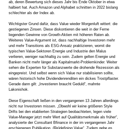
ab, deren Bewertung sich dieses Jahr bis Ende Oktober in etwa
halbiert hat. Auch Amazon und Alphabet schnitten in 2022 bislang
schlechter als der Index ab.
Wichtigster Grund dafür, dass Value wieder Morgenluft wittert: die
gestiegenen Zinsen. Diese diskontieren die weit in der Ferne
liegenden Gewinne von Growth-Aktien mit höheren Raten ab.
Weiteres Value-Argument ist, dass nachhaltige Investoren mehr
und mehr Transitions als ESG-Ansatz praktizieren, womit die
typischen Value-Sektoren Energie und Industrie den Malus
verlieren, weniger nachhaltig zu sein. Zudem gelten Energie und
Banken nicht mehr länger als Kapitalmarkt-Problemkinder. Weiter
sehen die Experten für Substanzwerte die drohende Rezession als
eingepreist. Und selbst wenn sich Value nur stabilisieren sollte,
wären historisch hohe Dividendenrenditen ein dickes Trostpflaster.
Gerade dann gilt: „Investieren braucht Geduld“, mahnte
Lakonishok.
Diese Eigenschaft ließen in den vergangenen 13 Jahren allerdings
nicht nur Investoren missen. „Obwohl wir keine größeren Style
Drifts bei den etablierten Strategien beobachteten, legen viele
Value-Manager jetzt mehr Wert auf Qualitätsmerkmale als früher“,
analysierte der Consultant Bfinance in der im vergangenen Jahr
erschienenen Publikation „(Re)defining Value“. Zudem gebe es