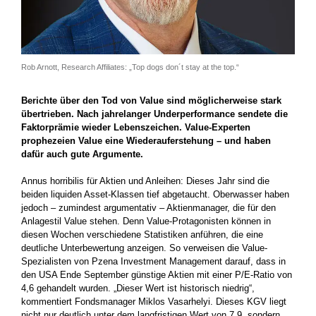
Rob Arnott, Research Affiliates: „Top dogs don´t stay at the top.“
Berichte über den Tod von Value sind möglicherweise stark
übertrieben. Nach jahrelanger Underperformance sendete die
Faktorprämie wieder Lebenszeichen. Value-Experten
prophezeien Value eine Wiederauferstehung – und haben
dafür auch gute Argumente.
Annus horribilis für Aktien und Anleihen: Dieses Jahr sind die
beiden liquiden Asset-Klassen tief abgetaucht. Oberwasser haben
jedoch – zumindest argumentativ – Aktienmanager, die für den
Anlagestil Value stehen. Denn Value-Protagonisten können in
diesen Wochen verschiedene Statistiken anführen, die eine
deutliche Unterbewertung anzeigen. So verweisen die Value-
Spezialisten von Pzena Investment Management darauf, dass in
den USA Ende September günstige Aktien mit einer P/E-Ratio von
4,6 gehandelt wurden. „Dieser Wert ist historisch niedrig“,
kommentiert Fondsmanager Miklos Vasarhelyi. Dieses KGV liegt
nicht nur deutlich unter dem langfristigen Wert von 7,9, sondern