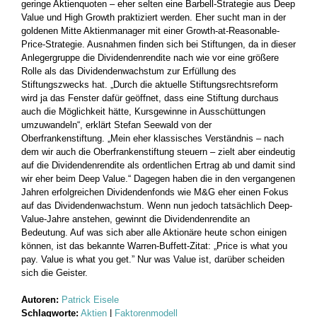
geringe Aktienquoten – eher selten eine Barbell-Strategie aus Deep
Value und High Growth praktiziert werden. Eher sucht man in der
goldenen Mitte Aktienmanager mit einer Growth-at-Reasonable-
Price-Strategie. Ausnahmen finden sich bei Stiftungen, da in dieser
Anlegergruppe die Dividendenrendite nach wie vor eine größere
Rolle als das Dividendenwachstum zur Erfüllung des
Stiftungszwecks hat. „Durch die aktuelle Stiftungsrechtsreform
wird ja das Fenster dafür geöffnet, dass eine Stiftung durchaus
auch die Möglichkeit hätte, Kursgewinne in Ausschüttungen
umzuwandeln“, erklärt Stefan Seewald von der
Oberfrankenstiftung. „Mein eher klassisches Verständnis – nach
dem wir auch die Oberfrankenstiftung steuern – zielt aber eindeutig
auf die Dividendenrendite als ordentlichen Ertrag ab und damit sind
wir eher beim Deep Value.“ Dagegen haben die in den vergangenen
Jahren erfolgreichen Dividendenfonds wie M&G eher einen Fokus
auf das Dividendenwachstum. Wenn nun jedoch tatsächlich Deep-
Value-Jahre anstehen, gewinnt die Dividendenrendite an
Bedeutung. Auf was sich aber alle Aktionäre heute schon einigen
können, ist das bekannte Warren-Buffett-Zitat: „Price is what you
pay. Value is what you get.” Nur was Value ist, darüber scheiden
sich die Geister.
Autoren:
Patrick Eisele
Schlagworte:
Aktien
|
Faktorenmodell