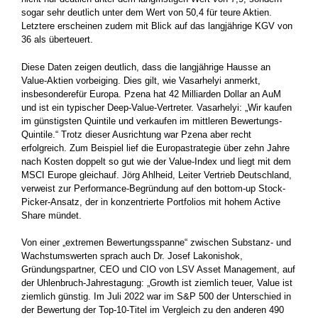
sogar sehr deutlich unter dem Wert von 50,4 für teure Aktien.
Letztere erscheinen zudem mit Blick auf das langjährige KGV von
36 als überteuert.
Diese Daten zeigen deutlich, dass die langjährige Hausse an
Value-Aktien vorbeiging. Dies gilt, wie Vasarhelyi anmerkt,
insbesonderefür Europa. Pzena hat 42 Milliarden Dollar an AuM
und ist ein typischer Deep-Value-Vertreter. Vasarhelyi: „Wir kaufen
im günstigsten Quintile und verkaufen im mittleren Bewertungs-
Quintile.“ Trotz dieser Ausrichtung war Pzena aber recht
erfolgreich. Zum Beispiel lief die Europastrategie über zehn Jahre
nach Kosten doppelt so gut wie der Value-Index und liegt mit dem
MSCI Europe gleichauf. Jörg Ahlheid, Leiter Vertrieb Deutschland,
verweist zur Performance-Begründung auf den bottom-up Stock-
Picker-Ansatz, der in konzentrierte Portfolios mit hohem Active
Share mündet.
Von einer „extremen Bewertungsspanne“ zwischen Substanz- und
Wachstumswerten sprach auch Dr. Josef Lakonishok,
Gründungspartner, CEO und CIO von LSV Asset Management, auf
der Uhlenbruch-Jahrestagung: „Growth ist ziemlich teuer, Value ist
ziemlich günstig. Im Juli 2022 war im S&P 500 der Unterschied in
der Bewertung der Top-10-Titel im Vergleich zu den anderen 490