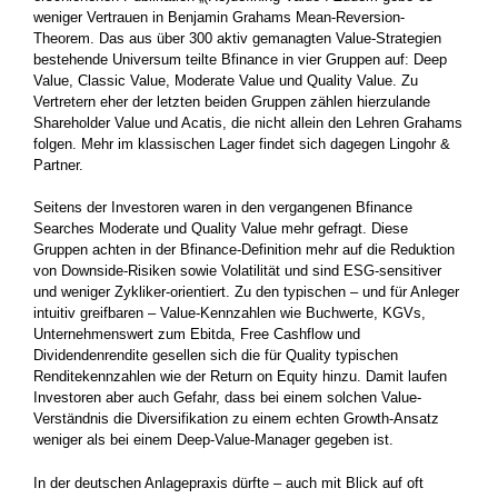
weniger Vertrauen in Benjamin Grahams Mean-Reversion-
Theorem. Das aus über 300 aktiv gemanagten Value-Strategien
bestehende Universum teilte Bfinance in vier Gruppen auf: Deep
Value, Classic Value, Moderate Value und Quality Value. Zu
Vertretern eher der letzten beiden Gruppen zählen hierzulande
Shareholder Value und Acatis, die nicht allein den Lehren Grahams
folgen. Mehr im klassischen Lager findet sich dagegen Lingohr &
Partner.
Seitens der Investoren waren in den vergangenen Bfinance
Searches Moderate und Quality Value mehr gefragt. Diese
Gruppen achten in der Bfinance-Definition mehr auf die Reduktion
von Downside-Risiken sowie Volatilität und sind ESG-sensitiver
und weniger Zykliker-orientiert. Zu den typischen – und für Anleger
intuitiv greifbaren – Value-Kennzahlen wie Buchwerte, KGVs,
Unternehmenswert zum Ebitda, Free Cashflow und
Dividendenrendite gesellen sich die für Quality typischen
Renditekennzahlen wie der Return on Equity hinzu. Damit laufen
Investoren aber auch Gefahr, dass bei einem solchen Value-
Verständnis die Diversifikation zu einem echten Growth-Ansatz
weniger als bei einem Deep-Value-Manager gegeben ist.
In der deutschen Anlagepraxis dürfte – auch mit Blick auf oft