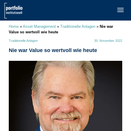
TOGG
NAVI
Home
»
Asset Management
»
Traditionelle Anlagen
»
Nie war
Value so wertvoll wie heute
Traditionelle Anlagen
30. November 2022
Nie war Value so wertvoll wie heute