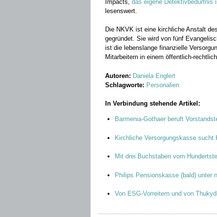
Impacts,
das eigene Detektivbedürfni
lesenswert.
Die NKVK ist eine kirchliche Anstalt de
gegründet. Sie wird von fünf Evangelis
ist die lebenslange finanzielle Versorg
Mitarbeitern in einem öffentlich-rechtlic
Autoren:
Daniela Englert
Schlagworte:
Personalien
In Verbindung stehende Artikel:
Barmenia-Gothaer beruft Vorstands
Kirchliche Versorgungskasse sucht K
Mit drei Buchstaben vom Hundertst
Philips Pensionskasse (bald) unter 
Von ESG-Vorreitern und von Thukyd