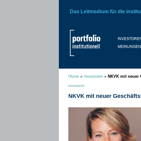
Das Leitmedium für die institu
INVESTORE
MEINUNGEN
Home
»
Investoren
»
NKVK mit neuer 
Investoren
NKVK mit neuer Geschäfts