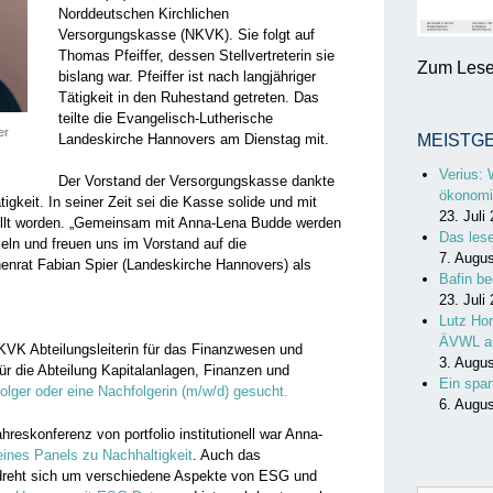
Norddeutschen Kirchlichen
Versorgungskasse (NKVK). Sie folgt auf
Thomas Pfeiffer, dessen Stellvertreterin sie
Zum Lesen
bislang war. Pfeiffer ist nach langjähriger
Tätigkeit in den Ruhestand getreten. Das
teilte die Evangelisch-Lutherische
er
Landeskirche Hannovers am Dienstag mit.
MEISTG
Verius: 
Der Vorstand der Versorgungskasse dankte
ökonomi
tigkeit. In seiner Zeit sei die Kasse solide und mit
23. Juli
stellt worden. „Gemeinsam mit Anna-Lena Budde werden
Das les
keln und freuen uns im Vorstand auf die
7. Augu
enrat Fabian Spier (Landeskirche Hannovers) als
Bafin be
23. Juli
Lutz Hor
ÄVWL a
KVK Abteilungsleiterin für das Finanzwesen und
3. Augu
Für die Abteilung Kapitalanlagen, Finanzen und
Ein spa
folger oder eine Nachfolgerin (m/w/d) gesucht.
6. Augu
reskonferenz von portfolio institutionell war Anna-
eines Panels zu Nachhaltigkeit
. Auch das
hr dreht sich um verschiedene Aspekte von ESG und