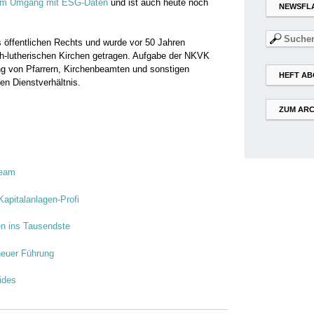
s im Umgang mit ESG-Daten
und ist auch heute noch
NEWSFL
Suchen
s öffentlichen Rechts und wurde vor 50 Jahren
nach:
ch-lutherischen Kirchen getragen. Aufgabe der NKVK
ung von Pfarrern, Kirchenbeamten und sonstigen
HEFT AB
hen Dienstverhältnis.
ZUM ARC
team
apitalanlagen-Profi
en ins Tausendste
neuer Führung
ides