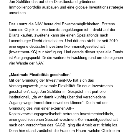
Jan Schlüter das auf dem Direktbestand gründende
Immobilienportfolio ausbauen und eine globale Investitionsstrategie
umsetzen.
Dazu nutzt die NÄV heute drei Erwerbsmöglichkeiten. Erstens
kann sie Objekte – wie bereits angeklungen ist – direkt auf die
Bilanz kaufen, zweitens kann sie einen Spezialfonds nach
Luxemburger Recht einschalten. Und drittens steht ihr seit 2019
eine eigene deutsche Investmentkommanditgesellschaft
(Investment-KG) zur Verfügung. Und gerade dieser spezielle Fonds
ist Ausgangspunkt für die weitere Entwicklung rund um die eigenen
vier Wände der NÄV.
„Maximale Flexibilität geschaffen“
Mit der Gründung der Investment-KG hat sich das
Versorgungswerk „maximale Flexibilität für neue Investments
geschaffen“, sagt Jan Schlüter im Gespräch mit portfolio
institutionell, „da wir damit künftig über drei verschiedene
Zugangswege Immobilien erwerben können“. Doch mit der
Gründung des von einer externen AIF-
Kapitalverwaltungsgesellschaft betreuten Investmentvehikels,
einer geschlossenen Spezialinvestment-Kommanditgesellschaft
nach den Vorschriften des KAGB, ging die Arbeit erst richtig los.
Denn hier stand zunächst die Frage im Raum, welche Objekte im