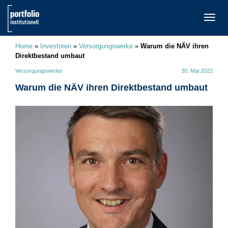
TOGG
NAVI
Home
»
Investoren
»
Versorgungswerke
»
Warum die NÄV ihren
Direktbestand umbaut
Versorgungswerke
30. Mai 2022
Warum die NÄV ihren Direktbestand umbaut