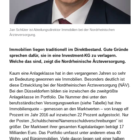
Jan Schlüter ist Abteilungsdirektor Immobilien bei der Nordrheinischen
Ärzteversorgung.
Immobilien liegen traditionell im Direktbestand. Gute Gründe
sprechen dafür, sie in eine Investment-KG zu verlagern.
Welche das sind, zeigt die Nordrheinische Ärzteversorgung.
Kaum eine Anlageklasse hat in den vergangenen Jahren so sehr
an Bedeutung gewonnen wie Immobilien. Besonders deutlich ist
diese Entwicklung bei der Nordrheinischen Ärzteversorgung (NÄV).
Bei den Düsseldorfern bilden sie inzwischen die zweitgrößte
Anlageklasse im Portfolio. Die Nummer drei unter den
berufsständischen Versorgungswerken (siehe Tabelle) hat ihre
Immobilienquote – gemessen an den Marktwerten – von knapp elf
Prozent im Jahr 2016 auf inzwischen 22 Prozent aufgestockt. Nur
der Posten „Schuldscheine/Namensschuldverschreibungen“ ist
größer. Der Marktwert ihrer gesamten Kapitalanlagen beträgt 17
Milliarden Euro. Das Portfolio umfasst unter anderem etwa 40
Wohn- und Büroimmobilien. Viele davon liegen seit einer halben