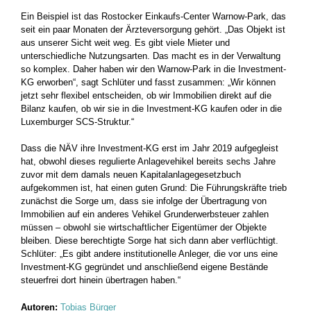
Ein Beispiel ist das Rostocker Einkaufs-Center Warnow-Park, das
seit ein paar Monaten der Ärzteversorgung gehört. „Das Objekt ist
aus unserer Sicht weit weg. Es gibt viele Mieter und
unterschiedliche Nutzungsarten. Das macht es in der Verwaltung
so komplex. Daher haben wir den Warnow-Park in die Investment-
KG erworben“, sagt Schlüter und fasst zusammen: „Wir können
jetzt sehr flexibel entscheiden, ob wir Immobilien direkt auf die
Bilanz kaufen, ob wir sie in die Investment-KG kaufen oder in die
Luxemburger SCS-Struktur.“
Dass die NÄV ihre Investment-KG erst im Jahr 2019 aufgegleist
hat, obwohl dieses regulierte Anlagevehikel bereits sechs Jahre
zuvor mit dem damals neuen Kapitalanlagegesetzbuch
aufgekommen ist, hat einen guten Grund: Die Führungskräfte trieb
zunächst die Sorge um, dass sie infolge der Übertragung von
Immobilien auf ein anderes Vehikel Grunderwerbsteuer zahlen
müssen – obwohl sie wirtschaftlicher Eigentümer der Objekte
bleiben. Diese berechtigte Sorge hat sich dann aber verflüchtigt.
Schlüter: „Es gibt andere institutionelle Anleger, die vor uns eine
Investment-KG gegründet und anschließend eigene Bestände
steuerfrei dort hinein übertragen haben.“
Autoren:
Tobias Bürger