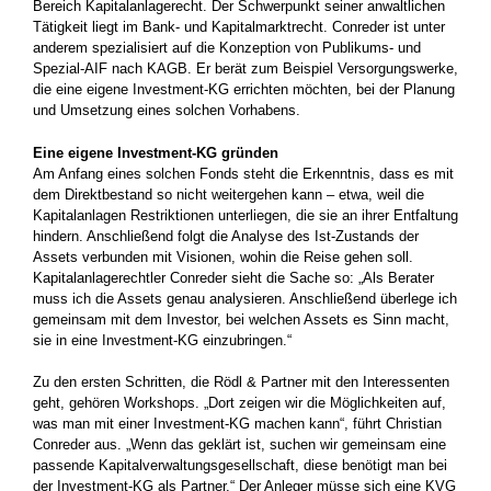
Bereich Kapitalanlagerecht. Der Schwerpunkt seiner anwaltlichen
Tätigkeit liegt im Bank- und Kapitalmarktrecht. Conreder ist unter
anderem spezialisiert auf die Konzeption von Publikums- und
Spezial-AIF nach KAGB. Er berät zum Beispiel Versorgungswerke,
die eine eigene Investment-KG errichten möchten, bei der Planung
und Umsetzung eines solchen Vorhabens.
Eine eigene Investment-KG gründen
Am Anfang eines solchen Fonds steht die Erkenntnis, dass es mit
dem Direktbestand so nicht weitergehen kann – etwa, weil die
Kapitalanlagen Restriktionen unterliegen, die sie an ihrer Entfaltung
hindern. Anschließend folgt die Analyse des Ist-Zustands der
Assets verbunden mit Visionen, wohin die Reise gehen soll.
Kapitalanlagerechtler Conreder sieht die Sache so: „Als Berater
muss ich die Assets genau analysieren. Anschließend überlege ich
gemeinsam mit dem Investor, bei welchen Assets es Sinn macht,
sie in eine Investment-KG einzubringen.“
Zu den ersten Schritten, die Rödl & Partner mit den Interessenten
geht, gehören Workshops. „Dort zeigen wir die Möglichkeiten auf,
was man mit einer Investment-KG machen kann“, führt Christian
Conreder aus. „Wenn das geklärt ist, suchen wir gemeinsam eine
passende Kapitalverwaltungsgesellschaft, diese benötigt man bei
der Investment-KG als Partner.“ Der Anleger müsse sich eine KVG