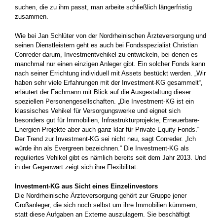
suchen, die zu ihm passt, man arbeite schließlich längerfristig
zusammen.
Wie bei Jan Schlüter von der Nordrheinischen Ärzteversorgung und
seinen Dienstleistern geht es auch bei Fondsspezialist Christian
Conreder darum, Investmentvehikel zu entwickeln, bei denen es
manchmal nur einen einzigen Anleger gibt. Ein solcher Fonds kann
nach seiner Errichtung individuell mit Assets bestückt werden. „Wir
haben sehr viele Erfahrungen mit der Investment-KG gesammelt“,
erläutert der Fachmann mit Blick auf die Ausgestaltung dieser
speziellen Personengesellschaften. „Die Investment-KG ist ein
klassisches Vehikel für Versorgungswerke und eignet sich
besonders gut für Immobilien, Infrastrukturprojekte, Erneuerbare-
Energien-Projekte aber auch ganz klar für Private-Equity-Fonds.“
Der Trend zur Investment-KG sei nicht neu, sagt Conreder. „Ich
würde ihn als Evergreen bezeichnen.“ Die Investment-KG als
reguliertes Vehikel gibt es nämlich bereits seit dem Jahr 2013. Und
in der Gegenwart zeigt sich ihre Flexibilität.
Investment-KG aus Sicht eines Einzelinvestors
Die Nordrheinische Ärzteversorgung gehört zur Gruppe jener
Großanleger, die sich noch selbst um ihre Immobilien kümmern,
statt diese Aufgaben an Externe auszulagern. Sie beschäftigt