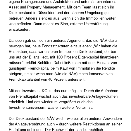
eigene Bauingenieure und Architekten und unterhält ein internes
Asset und Property Management. Mit dem Team lässt sich ihr
Direktbestand in Düsseldorf und der näheren Umgebung gut
betreuen. Anders sieht es aus, wenn sich die Immobilien weiter
weg befinden. Dann macht es Sinn, externe Unterstützung
einzukaufen.
Daneben gab es noch ein anderes Argument, das die NÄV dazu
bewogen hat, neue Fondsstrukturen einzuziehen: „Wir haben die
Restriktion, dass wir unseren Immobilien-Direktbestand, der bei
uns auf der Bilanz liegt, mit 100 Prozent Eigenkapital finanzieren
müssen“, erklärt Schlüter. Dabei ließe sich mit dem Einsatz von
günstigem Fremdkapital beim Kauf von Immobilien die Rendite
steigern, selbst wenn man (wie die NÄV) einen konservativen
Fremdkapitalanteil von 40 Prozent unterstellt.
Mit der Investment-KG ist das nun möglich. Durch die Aufnahme
von Fremdkapital wächst auch das investierbare Anlagevolumen
erheblich. Und das wiederum vergrößert auch das
Investmentuniversum, was ein weiterer Vorteil ist.
Der Direktbestand der NÄV wird – wie bei allen anderen Anwendern
der Anlageverordnung auch – durch weitere Restriktionen an seiner
Entfaltung gehindert: Der Buchwert der handelsrechtlich