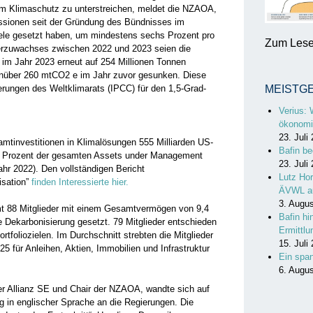
 im Klimaschutz zu unterstreichen, meldet die NZAOA,
ssionen seit der Gründung des Bündnisses im
 Ziele gesetzt haben, um mindestens sechs Prozent pro
Zum Lesen
derzuwachses zwischen 2022 und 2023 seien die
im Jahr 2023 erneut auf 254 Millionen Tonnen
enüber 260 mtCO2 e im Jahr zuvor gesunken. Diese
rungen des Weltklimarats (IPCC) für den 1,5-Grad-
MEISTG
Verius: 
ökonomi
23. Juli
amtinvestitionen in Klimalösungen 555 Milliarden US-
Bafin be
s Prozent der gesamten Assets under Management
23. Juli
hr 2022). Den vollständigen Bericht
Lutz Hor
isation”
finden Interessierte hier.
ÄVWL a
3. Augu
t 88 Mitglieder mit einem Gesamtvermögen von 9,4
Bafin hi
ie Dekarbonisierung gesetzt. 79 Mitglieder entschieden
Ermittl
rtfoliozielen. Im Durchschnitt strebten die Mitglieder
15. Juli
5 für Anleihen, Aktien, Immobilien und Infrastruktur
Ein spa
6. Augu
der Allianz SE und Chair der NZAOA, wandte sich auf
ng in englischer Sprache an die Regierungen. Die