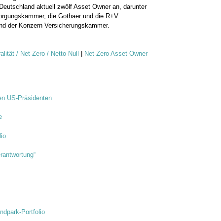
n Deutschland aktuell zwölf Asset Owner an, darunter
sorgungskammer, die Gothaer und die R+V
und der Konzern Versicherungskammer.
lität / Net-Zero / Netto-Null
|
Net-Zero Asset Owner
en US-Präsidenten
e
lio
rantwortung“
dpark-Portfolio