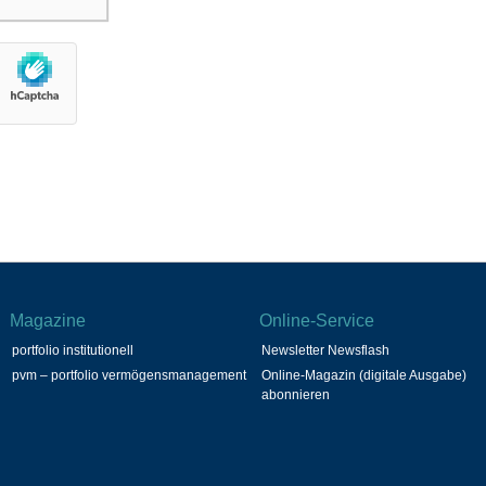
Magazine
Online-Service
portfolio institutionell
Newsletter Newsflash
pvm – portfolio vermögensmanagement
Online-Magazin (digitale Ausgabe)
abonnieren