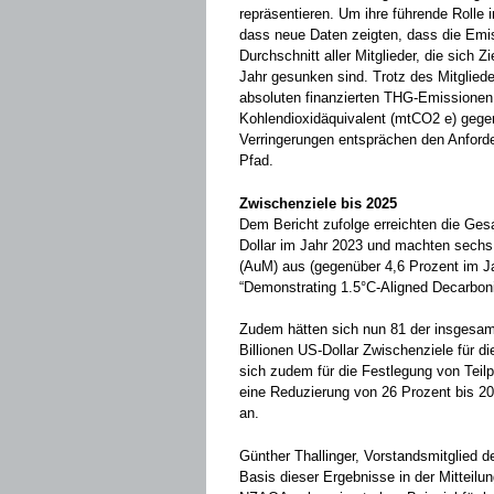
repräsentieren. Um ihre führende Rolle
dass neue Daten zeigten, dass die Emi
Durchschnitt aller Mitglieder, die sich
Jahr gesunken sind. Trotz des Mitglie
absoluten finanzierten THG-Emissionen 
Kohlendioxidäquivalent (mtCO2 e) geg
Verringerungen entsprächen den Anforde
Pfad.
Zwischenziele bis 2025
Dem Bericht zufolge erreichten die Ges
Dollar im Jahr 2023 und machten sech
(AuM) aus (gegenüber 4,6 Prozent im Ja
“Demonstrating 1.5°C-Aligned Decarbon
Zudem hätten sich nun 81 der insgesam
Billionen US-Dollar Zwischenziele für d
sich zudem für die Festlegung von Teilpo
eine Reduzierung von 26 Prozent bis 202
an.
Günther Thallinger, Vorstandsmitglied 
Basis dieser Ergebnisse in der Mitteilu