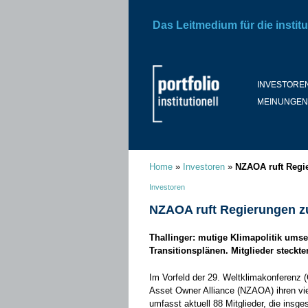
Das Leitmedium für die institu
INVESTORE
MEINUNGEN
Home
»
Investoren
»
NZAOA ruft Regi
Investoren
NZAOA ruft Regierungen z
Thallinger: mutige Klimapolitik umse
Transitionsplänen. Mitglieder steckte
Im Vorfeld der 29. Weltklimakonferenz 
Asset Owner Alliance (NZAOA) ihren viert
umfasst aktuell 88 Mitglieder, die insg