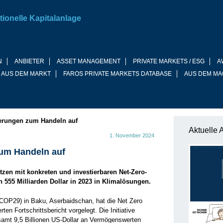
tionelle Kapitalanlage
N
ANBIETER
ASSET MANAGEMENT
PRIVATE MARKETS / ESG
A
 AUS DEM MARKT
FAROS PRIVATE MARKETS DATABASE
AUS DEM MA
erungen zum Handeln auf
Aktuelle 
1. November 2024
um Handeln auf
tzen mit konkreten und investierbaren Net-Zero-
n 555 Milliarden Dollar in 2023 in Klimalösungen.
(COP29) in Baku, Aserbaidschan, hat die Net Zero
en Fortschrittsbericht vorgelegt. Die Initiative
esamt 9,5 Billionen US-Dollar an Vermögenswerten