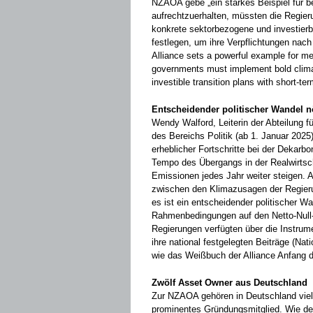
NZAOA gebe „ein starkes Beispiel für b
aufrechtzuerhalten, müssten die Regier
konkrete sektorbezogene und investierba
festlegen, um ihre Verpflichtungen nac
Alliance sets a powerful example for m
governments must implement bold climat
investible transition plans with short-t
Entscheidender politischer Wandel n
Wendy Walford, Leiterin der Abteilung f
des Bereichs Politik (ab 1. Januar 2025
erheblicher Fortschritte bei der Dekarb
Tempo des Übergangs in der Realwirtsch
Emissionen jedes Jahr weiter steigen. Al
zwischen den Klimazusagen der Regierun
es ist ein entscheidender politischer Wa
Rahmenbedingungen auf den Netto-Null-
Regierungen verfügten über die Instrum
ihre national festgelegten Beiträge (Nat
wie das Weißbuch der Alliance Anfang 
Zwölf Asset Owner aus Deutschland
Zur NZAOA gehören in Deutschland viele
prominentes Gründungsmitglied. Wie der