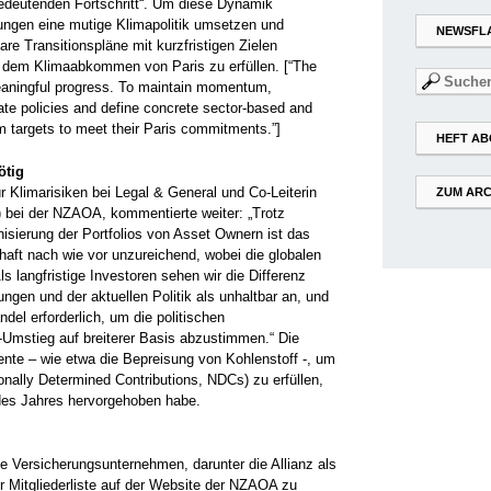
edeutenden Fortschritt“. Um diese Dynamik
ungen eine mutige Klimapolitik umsetzen und
NEWSFL
re Transitionspläne mit kurzfristigen Zielen
h dem Klimaabkommen von Paris zu erfüllen. [“The
Suchen
eaningful progress. To maintain momentum,
nach:
e policies and define concrete sector-based and
erm targets to meet their Paris commitments.”]
HEFT AB
ötig
ür Klimarisiken bei Legal & General und Co-Leiterin
ZUM ARC
) bei der NZAOA, kommentierte weiter: „Trotz
onisierung der Portfolios von Asset Ownern ist das
aft nach wie vor unzureichend, wobei die globalen
s langfristige Investoren sehen wir die Differenz
gen und der aktuellen Politik als unhaltbar an, und
ndel erforderlich, um die politischen
Umstieg auf breiterer Basis abzustimmen.“ Die
ente – wie etwa die Bepreisung von Kohlenstoff -, um
ionally Determined Contributions, NDCs) zu erfüllen,
des Jahres hervorgehoben habe.
 Versicherungsunternehmen, darunter die Allianz als
 Mitgliederliste auf der Website der NZAOA zu