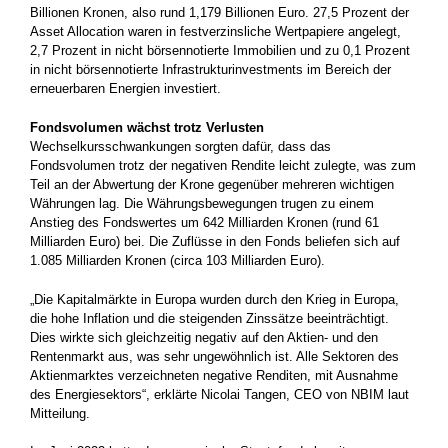
Billionen Kronen, also rund 1,179 Billionen Euro. 27,5 Prozent der
Asset Allocation waren in festverzinsliche Wertpapiere angelegt,
2,7 Prozent in nicht börsennotierte Immobilien und zu 0,1 Prozent
in nicht börsennotierte Infrastrukturinvestments im Bereich der
erneuerbaren Energien investiert.
Fondsvolumen wächst trotz Verlusten
Wechselkursschwankungen sorgten dafür, dass das
Fondsvolumen trotz der negativen Rendite leicht zulegte, was zum
Teil an der Abwertung der Krone gegenüber mehreren wichtigen
Währungen lag. Die Währungsbewegungen trugen zu einem
Anstieg des Fondswertes um 642 Milliarden Kronen (rund 61
Milliarden Euro) bei. Die Zuflüsse in den Fonds beliefen sich auf
1.085 Milliarden Kronen (circa 103 Milliarden Euro).
„Die Kapitalmärkte in Europa wurden durch den Krieg in Europa,
die hohe Inflation und die steigenden Zinssätze beeinträchtigt.
Dies wirkte sich gleichzeitig negativ auf den Aktien- und den
Rentenmarkt aus, was sehr ungewöhnlich ist. Alle Sektoren des
Aktienmarktes verzeichneten negative Renditen, mit Ausnahme
des Energiesektors“, erklärte Nicolai Tangen, CEO von NBIM laut
Mitteilung.