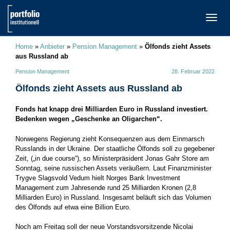
TOGG
NAVI
Home
»
Anbieter
»
Pension Management
»
Ölfonds zieht Assets
aus Russland ab
Pension Management
28. Februar 2022
Ölfonds zieht Assets aus Russland ab
Fonds hat knapp drei Milliarden Euro in Russland investiert.
Bedenken wegen „Geschenke an Oligarchen“.
Norwegens Regierung zieht Konsequenzen aus dem Einmarsch
Russlands in der Ukraine. Der staatliche Ölfonds soll zu gegebener
Zeit, („in due course“), so Ministerpräsident Jonas Gahr Store am
Sonntag, seine russischen Assets veräußern. Laut Finanzminister
Trygve Slagsvold Vedum hielt Norges Bank Investment
Management zum Jahresende rund 25 Milliarden Kronen (2,8
Milliarden Euro) in Russland. Insgesamt beläuft sich das Volumen
des Ölfonds auf etwa eine Billion Euro.
Noch am Freitag soll der neue Vorstandsvorsitzende Nicolai