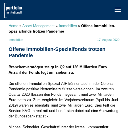
TOGG
NAVI
Home
»
Asset Management
»
Immobilien
»
Offene Immobilien-
Spezialfonds trotzen Pandemie
Immobilien
17. August 2020
Offene Immobilien-Spezialfonds trotzen
Pandemie
Branchenvermögen steigt in Q2 auf 126 Milliarden Euro.
Anzahl der Fonds legt um sieben zu.
Die offenen Immobilien-Spezial-AIF können auch in der Corona-
Pandemie positive Nettomittelzuflüsse verzeichnen. Im zweiten
Quartal 2020 flossen den Fonds insgesamt rund zwei Milliarden
Euro netto zu. Zum Vergleich: Im Vorjahreszeitraum (April bis Juni
2019) waren es ebenfalls rund zwei Milliarden Euro. Dies teilt die
Service-KVG Intreal mit und beruft sich dabei auf eine Auswertung
der Bundesbankstatistik.
Michael Schneider, Geschäftsführer der Intreal, kommentiert: