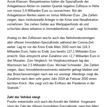
Asset-Klassen: Beispielsweise hatten die Spezialfonds der
Anlageklasse Aktien im zweiten Quartal negative Zuflüsse in Höhe
von minus 5,9 Milliarden Euro zu verzeichnen. Bei der
Anlageklasse Renten waren es minus Millionen Euro. „Die Zahlen
zeigen, dass institutionelle Anleger in der Krise eine Neuallokation
vornehmen. Sie ziehen Gelder aus Wertpapierfonds ab und
schichten diese teilweise in Immobilienfonds um“, sagt Schneider.
Analog zu den Zuflüssen wuchs auch das Nettofondsvermögen
aller offenen Immobilien-Spezialfonds während der Corona-Zeit
weiter. Lag es vor der Krise Ende März 2020 noch bei 124,3
Milliarden Euro, hatte es Ende Juni bereits 127,1 Milliarden Euro
erreicht. Dies entspricht einer Zunahme von +2,7 Milliarden Euro in
drei Monaten. Zum Vergleich: Im Vorjahreszeitraum lag das
Wachstum bei 2,5 Milliarden Euro. Michael Schneider: „Die Zahlen
zeigen, dass Immobilieninvestments weiterhin gefragt bleiben und
das Branchenvermögen nach wie vor ansteigt. Allerdings zeigt die
Zunahme nach dem sehr guten Jahr 2019 ab Februar 2020 einen
leichten Knick. Hier zeigt sich der Einfluss der Pandemie in der
Statistik.“
Zahl der Vehikel steigt
Positiv entwickelte sich auch die Anzahl der Vehikel. Insgesamt
stieg die Zahl der offenen Immobilien-Spezialfonds zwischen März