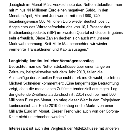
„Lediglich im Monat März verzeichnete das Nettomittelaufkommen
mit minus 44 Millionen Euro einen negativen Saldo. In den
Monaten April, Mai und Juni war es mit rund 660, 740
beziehungsweise 586 Millionen Euro wieder deutlich positiv.
Angesichts des Wirtschaftseinbruchs von 10,1 Prozent des
Bruttoinlandsprodukts (BIP) im zweiten Quartal ist dieses Ergebnis
sehr erfreulich. Diese Zahlen decken sich auch mit unserer
Marktwahrnehmung. Seit Mitte Mai beobachten wir wieder
vermehrte Transaktionen und Kapitalzusagen.“
Langfristig kontinuierlicher Vermögensanstieg
Betrachtet man die Nettomittelzuflüsse über einen längeren
Zeitraum, beispielsweise seit dem Jahr 2013, fallen die
Ausschläge der aktuellen Krise nicht stark ins Gewicht, so Intreal.
Michael Schneider kommentiert: „Eine längerfristige Betrachtung
zeigt, dass die monatlichen Zuflüsse tendenziell ansteigen. Lag
der gleitende Zwölfmonatsdurchschnitt 2014 noch bei rund 500
Millionen Euro pro Monat, so stieg dieser Wert in den Folgejahren
kontinuierlich an. Ende 2019 überstieg er die Marke von einer
Milliarde Euro im Monat. Dieser Trend wird auch von der Corona-
Krise nicht unterbrochen werden.“
Interessant ist auch der Vergleich der Mittelzuflüsse mit anderen