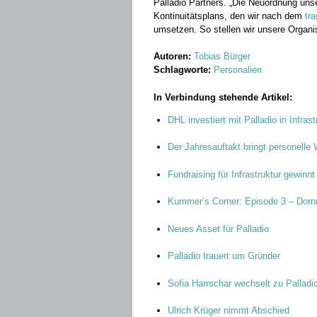
Palladio Partners. „Die Neuordnung unse
Kontinuitätsplans, den wir nach dem
tr
umsetzen. So stellen wir unsere Organis
Autoren:
Tobias Bürger
Schlagworte:
Personalien
In Verbindung stehende Artikel:
DHL investiert mit Palladio in Infrast
Der Jahresauftakt bringt personelle
Fundraising für Infrastruktur gewinn
Kummer’s Corner: Episode 3 – Dorn
Neues Asset für Palladio
Palladio trauert um Gründer
Sofia Harrschar wechselt zu Palladi
Ulrich Krüger nimmt Abschied