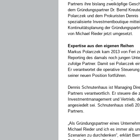
Partners ihre bislang zweiköpfige Gesch
dem Gründungspartner Dr. Bernd Kreute
Polarczek und dem Prokuristen Dennis 
spezialisierte Investmentboutique mittei
Kontinuitätsplanung der Gründungspart
von Michael Rieder jetzt umgesetzt.
Expertise aus den eigenen Reihen
Markus Polarczek kam 2013 von Feri zu 
Reporting des damals noch jungen Unte
zufolge Partner. Damit sei Polarczek ein
Er verantwortet die operative Steueru
seiner neuen Position fortführen.
Dennis Schnutenhaus ist Managing Dire
Partners verantwortlich. Er steuere die 
Investmentmanagement und Vertrieb, d
angesiedelt sei. Schnutenhaus stieß 20
Partners.
„Als Gründungspartner eines Unternehm
Michael Rieder und ich es immer als u
Szenarien zu durchdenken“, erklärt Ber