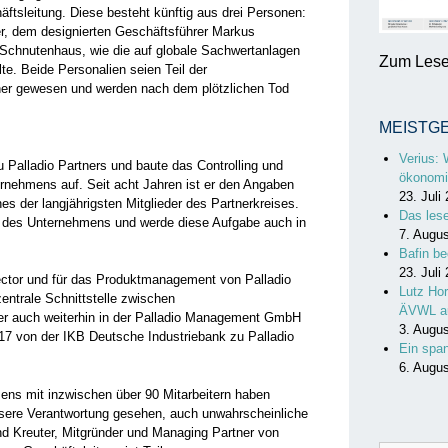
äftsleitung. Diese besteht künftig aus drei Personen:
r, dem designierten Geschäftsführer Markus
Schnutenhaus, wie die auf globale Sachwertanlagen
Zum Lesen
lte. Beide Personalien seien Teil der
ner gewesen und werden nach dem plötzlichen Tod
MEISTG
Verius: 
Palladio Partners und baute das Controlling und
ökonomi
rnehmens auf. Seit acht Jahren ist er den Angaben
23. Juli
es der langjährigsten Mitglieder des Partnerkreises.
Das les
ng des Unternehmens und werde diese Aufgabe auch in
7. Augu
Bafin be
23. Juli
ctor und für das Produktmanagement von Palladio
Lutz Hor
zentrale Schnittstelle zwischen
ÄVWL a
er auch weiterhin in der Palladio Management GmbH
3. Augu
17 von der IKB Deutsche Industriebank zu Palladio
Ein spa
6. Augu
ens mit inzwischen über 90 Mitarbeitern haben
nsere Verantwortung gesehen, auch unwahrscheinliche
nd Kreuter, Mitgründer und Managing Partner von