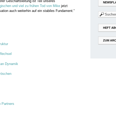
rer Geschäftsleitung ist Teil unseres
NEWSFL
agischen und viel zu frühen Tod von Mike
jetzt
ation auch weiterhin auf ein stabiles Fundament.“
Suchen
nach:
HEFT AB
ZUM ARC
ruktur
 Wechsel
t an Dynamik
röschen
o Partners