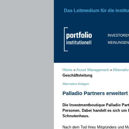
Das Leitmedium für die institu
INVESTORE
MEINUNGEN
Home
»
Asset Management
»
Alternati
Geschäftsleitung
Alternative Anlagen
Palladio Partners erweiter
Die Investmentboutique Palladio Partn
Personen. Dabei handelt es sich um 
Schnutenhaus.
Nach dem Tod ihres Mitgründers und Man