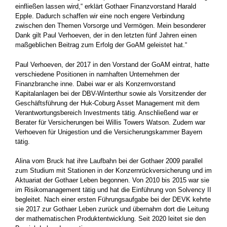
einfließen lassen wird,“ erklärt Gothaer Finanzvorstand Harald
Epple. Dadurch schaffen wir eine noch engere Verbindung
zwischen den Themen Vorsorge und Vermögen. Mein besonderer
Dank gilt Paul Verhoeven, der in den letzten fünf Jahren einen
maßgeblichen Beitrag zum Erfolg der GoAM geleistet hat.“
Paul Verhoeven, der 2017 in den Vorstand der GoAM eintrat, hatte
verschiedene Positionen in namhaften Unternehmen der
Finanzbranche inne. Dabei war er als Konzernvorstand
Kapitalanlagen bei der DBV-Winterthur sowie als Vorsitzender der
Geschäftsführung der Huk-Coburg Asset Management mit dem
Verantwortungsbereich Investments tätig. Anschließend war er
Berater für Versicherungen bei Willis Towers Watson. Zudem war
Verhoeven für Unigestion und die Versicherungskammer Bayern
tätig.
Alina vom Bruck hat ihre Laufbahn bei der Gothaer 2009 parallel
zum Studium mit Stationen in der Konzernrückversicherung und im
Aktuariat der Gothaer Leben begonnen. Von 2010 bis 2015 war sie
im Risikomanagement tätig und hat die Einführung von Solvency II
begleitet. Nach einer ersten Führungsaufgabe bei der DEVK kehrte
sie 2017 zur Gothaer Leben zurück und übernahm dort die Leitung
der mathematischen Produktentwicklung. Seit 2020 leitet sie den