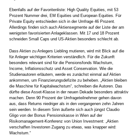
Ebenfalls auf der Favoritenliste: High Quality Equities, mit 53
Prozent Nummer drei, EM Equities und European Equities. Für
Private Equity entschieden sich in der Umfrage 46 Prozent.
Allerdings finden sich auch Aktiensegmente auf der Liste der am
wenigsten favorisierten Anlageklassen. Mit 17 und 18 Prozent
schneiden Small Caps und US-Aktien besonders schlecht ab.
Dass Aktien zu Anlegers Liebling mutieren, wird mit Blick auf die
für Anleger wichtigen Kriterien verständlich. Für die Zukunft
besonders relevant sind für die Pensionsfonds Wachstum,
Income, Inflationsschutz und Asset Conservation. Wie die
Studienautoren erläutern, werde es zunächst einmal auf Aktien
ankommen, um Finanzierungsdefizite zu beheben. „Aktien bleiben
die Maschine für Kapitalwachstum“, schreiben die Autoren. Das
dürfte diese Asset-Klasse in der neuen Dekade besonders attraktiv
machen. Denn 90 Prozent der Umfrageteilnehmer gehen davon
aus, dass Returns niedriger als in den vergangenen zehn Jahren
sein werden. In diesem Sinn äußerte sich auch jüngst Claudio
Gligo von der Bonus Pensionskasse in Wien auf der
Risikomanagement-Konferenz von Union Investment: „Aktien
verschaffen Investoren Zugang zu etwas, was knapper wird:
Wachstum.“