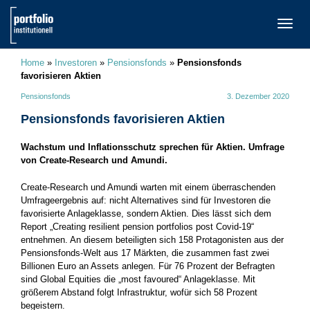
TOGG
NAVI
Home
»
Investoren
»
Pensionsfonds
»
Pensionsfonds
favorisieren Aktien
Pensionsfonds
3. Dezember 2020
Pensionsfonds favorisieren Aktien
Wachstum und Inflationsschutz sprechen für Aktien. Umfrage
von Create-Research und Amundi.
Create-Research und Amundi warten mit einem überraschenden
Umfrageergebnis auf: nicht Alternatives sind für Investoren die
favorisierte Anlageklasse, sondern Aktien. Dies lässt sich dem
Report „Creating resilient pension portfolios post Covid-19“
entnehmen. An diesem beteiligten sich 158 Protagonisten aus der
Pensionsfonds-Welt aus 17 Märkten, die zusammen fast zwei
Billionen Euro an Assets anlegen. Für 76 Prozent der Befragten
sind Global Equities die „most favoured“ Anlageklasse. Mit
größerem Abstand folgt Infrastruktur, wofür sich 58 Prozent
begeistern.