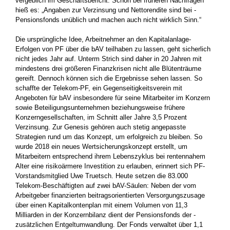
vergeblich im Geschäftsbericht. Schon bei früheren Nachfragen
hieß es: „Angaben zur Verzinsung und Nettorendite sind bei ­
Pensionsfonds unüblich und machen auch nicht wirklich Sinn.“
Die ursprüngliche Idee, Arbeitnehmer an den Kapitalanlage-
Erfolgen von PF über die bAV teilhaben zu lassen, geht sicherlich
nicht jedes Jahr auf. Unterm Strich sind daher in 20 Jahren mit
mindestens drei größeren Finanzkrisen nicht alle Blütenträume
gereift. Dennoch können sich die Ergebnisse sehen lassen. So
schaffte der Telekom-PF, ein Gegenseitigkeitsverein mit
Angeboten für bAV ­insbesondere für seine Mitarbeiter im Konzern
sowie Beteiligungsunternehmen beziehungsweise frühere
Konzerngesellschaften, im Schnitt aller Jahre 3,5 Prozent
Verzinsung. Zur Genesis gehören auch stetig angepasste
Strategien rund um das Konzept, um erfolgreich zu bleiben. So
wurde 2018 ein neues ­Wertsicherungskonzept erstellt, um
Mitarbeitern entsprechend ihrem Lebenszyklus bei rentennahem
Alter eine risikoärmere Investition zu erlauben, ­erinnert sich PF-
Vorstandsmitglied Uwe Truetsch. Heute setzen die 83.000
Telekom-­Beschäftigten auf zwei bAV-Säulen: Neben der vom
Arbeitgeber ­finanzierten beitragsorientierten Versorgungszusage
über ­einen Kapitalkontenplan mit einem Volumen von 11,3
Milliarden in der Konzernbilanz dient der Pensionsfonds der ­
zusätzlichen Entgeltumwandlung. Der Fonds verwaltet über 1,1