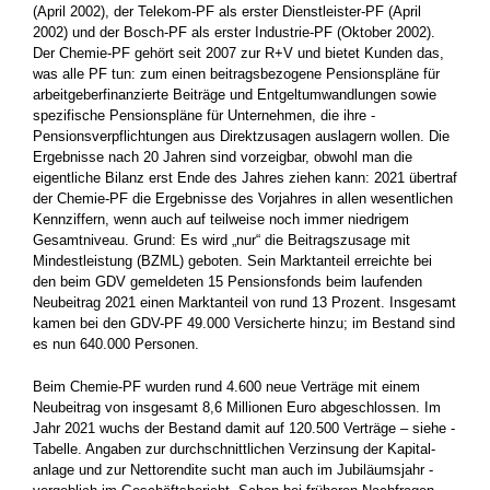
(April 2002), der Telekom-PF als erster Dienstleister-PF (April
2002) und der Bosch-PF als erster Industrie-PF (Oktober 2002).
Der Chemie-PF gehört seit 2007 zur R+V und bietet Kunden das,
was alle PF tun: zum einen beitragsbezogene Pensionspläne für
arbeitgeberfinanzierte Beiträge und Entgeltumwandlungen sowie
spezifische Pen­sionspläne für Unternehmen, die ihre ­
Pensionsverpflichtungen aus Direktzusagen auslagern wollen. Die
Ergebnisse nach 20 ­Jahren sind vorzeigbar, obwohl man die
eigentliche Bilanz erst ­Ende des Jahres ziehen kann: 2021 übertraf
der Chemie-PF die ­Ergebnisse des Vorjahres in allen wesentlichen
Kennziffern, wenn auch auf teilweise noch immer niedrigem
Gesamtniveau. Grund: Es wird „nur“ die Beitragszusage mit
Mindestleistung (BZML) ­geboten. Sein Marktanteil erreichte bei
den beim GDV gemeldeten 15 Pensionsfonds beim laufenden
Neubeitrag 2021 einen Marktanteil von rund 13 Prozent. Insgesamt
kamen bei den GDV-PF 49.000 Versicherte hinzu; im Bestand sind
es nun 640.000 Personen.
Beim Chemie-PF wurden rund 4.600 neue Verträge mit einem
Neubeitrag von insgesamt 8,6 Millionen Euro abgeschlossen. Im
Jahr 2021 wuchs der Bestand damit auf 120.500 Verträge – siehe ­
Tabelle. Angaben zur durchschnittlichen Verzinsung der Kapital­
anlage und zur Nettorendite sucht man auch im Jubiläumsjahr ­