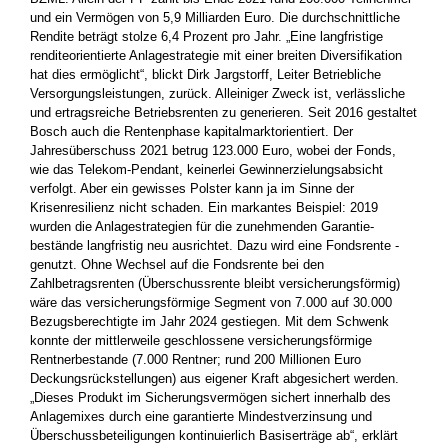
und ein Vermögen von 5,9 Milliarden Euro. Die durchschnittliche
Rendite beträgt stolze 6,4 Prozent pro Jahr. „Eine langfristige
renditeorientierte Anlagestrategie mit einer breiten Diversifikation
hat dies ermöglicht“, blickt Dirk Jargstorff, Leiter Betriebliche
Versorgungsleistungen, zurück. Alleiniger Zweck ist, verlässliche
und ertragsreiche Betriebsrenten zu ­generieren. Seit 2016 gestaltet
Bosch auch die Rentenphase kapitalmarktorientiert. Der
Jahresüberschuss 2021 betrug 123.000 Euro, wobei der Fonds,
wie das Telekom-Pendant, keinerlei Gewinnerziel­ungsabsicht
verfolgt. Aber ein gewisses Polster kann ja im Sinne der
Krisenresilienz nicht schaden. Ein markantes Beispiel: 2019
wurden die Anlagestrategien für die zunehmenden Garantie­
bestände langfristig neu ausrichtet. Dazu wird eine Fondsrente ­
genutzt. Ohne Wechsel auf die Fondsrente bei den
Zahlbetragsrenten (Überschussrente bleibt versicherungsförmig)
wäre das versich­erungsförmige Segment von 7.000 auf 30.000
Bezugsberechtigte im Jahr 2024 gestiegen. Mit dem Schwenk
konnte der mittlerweile ­geschlossene versicherungsförmige
Rentnerbestande (7.000 Rentner; rund 200 Millionen Euro
Deckungsrückstellungen) aus ­eigener Kraft abgesichert werden.
„Dieses Produkt im ­Sicherungsvermögen sichert innerhalb des
Anlagemixes durch eine garantierte Mindestverzinsung und
Überschussbeteiligungen kontinuierlich Basis­erträge ab“, erklärt