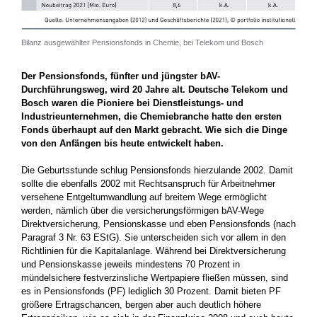
Bilanz ausgewählter Pensionsfonds in Chemie, bei Telekom und Bosch
Der Pensionsfonds, fünfter und jüngster bAV-
Durchführungsweg, wird 20 Jahre alt. Deutsche Telekom und
Bosch waren die ­Pioniere bei Dienstleistungs- und
Industrieunternehmen, die Chemie­branche hatte den ersten
Fonds überhaupt auf den Markt gebracht. Wie sich die Dinge
von den Anfängen bis heute entwickelt haben.
Die Geburtsstunde schlug Pensionsfonds hierzulande 2002. Damit
sollte die ebenfalls 2002 mit Rechtsanspruch für Arbeitnehmer
versehene Entgeltumwandlung auf breitem Wege ermöglicht
werden, nämlich über die versicherungsförmigen bAV-Wege
Direktver­sicherung, Pensionskasse und eben Pensionsfonds (nach
Paragraf 3 Nr. 63 EStG). Sie unterscheiden sich vor allem in den
Richtlinien für die Kapitalanlage. Während bei Direktversicherung
und Pen­sionskasse jeweils mindestens 70 Prozent in
mündelsichere festverzinsliche Wertpapiere fließen müssen, sind
es in Pensionsfonds (PF) lediglich 30 Prozent. Damit bieten PF
größere ­Ertragschancen, bergen aber auch deutlich höhere