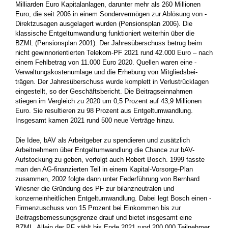
Milliarden Euro Kapital­anlagen, darunter mehr als 260 Millionen
Euro, die seit 2006 in ­einem Sondervermögen zur Ablösung von ­
Direktzusagen ausgelagert wurden (Pensionsplan 2006). Die
klassische Entgeltumwandlung funktioniert weiterhin über die
BZML (Pensionsplan 2001). Der Jahresüberschuss betrug beim
nicht ­gewinnorientierten Telekom-PF 2021 rund 42.000 Euro – nach
­einem Fehlbetrag von 11.000 Euro 2020. Quellen waren eine ­
Verwaltungskostenumlage und die Erhebung von Mitgliedsbei­
trägen. Der Jahresüberschuss wurde komplett in Verlustrücklagen
eingestellt, so der Geschäftsbericht. Die Beitragseinnahmen
stiegen im Vergleich zu 2020 um 0,5 Prozent auf 43,9 Millionen
Euro. Sie resultieren zu 98 Prozent aus Entgeltumwandlung.
Insgesamt ­kamen 2021 rund 500 neue Verträge hinzu.
Die Idee, bAV als Arbeitgeber zu spendieren und zusätzlich
Arbeitnehmern über Entgeltumwandlung die Chance zur bAV-
Aufstockung zu geben, verfolgt auch Robert Bosch. 1999 fasste
man den AG-finanzierten Teil in einem Kapital-Vorsorge-Plan
zusammen, 2002 folgte dann unter Federführung von Bernhard
Wiesner die Gründung des PF zur ­bilanzneutralen und
konzerneinheitlichen Entgeltumwandlung. Dabei legt Bosch einen ­
Firmenzuschuss von 15 Prozent bei Einkommen bis zur
Beitragsbemessungsgrenze drauf und ­bietet insgesamt eine
BZML. Allein der PF zählt bis Ende 2021 rund 200.000 Teilnehmer