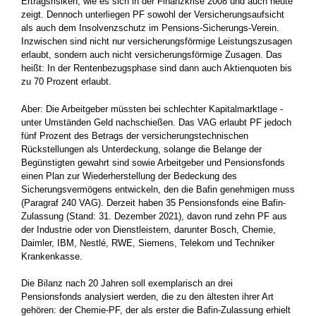
Ertragsrisiken, wie es sich in der Finanzkrise 2008 und auch heute
zeigt. Dennoch unterliegen PF sowohl der Versicherungsaufsicht
als auch dem Insolvenzschutz im Pensions-Sicherungs-Verein.
Inzwischen sind nicht nur ver­sicherungsförmige Leistungszusagen
erlaubt, sondern auch nicht versicherungsförmige Zusagen. Das
heißt: In der Rentenbezugsphase sind dann auch Aktienquoten bis
zu 70 Prozent erlaubt.
Aber: Die Arbeitgeber müssten bei schlechter Kapitalmarktlage ­
unter Umständen Geld nachschießen. Das VAG erlaubt PF jedoch
fünf Prozent des Betrags der versicherungstechnischen
Rückstellungen als Unterdeckung, solange die Belange der
Begünstigten gewahrt sind sowie Arbeitgeber und Pensionsfonds
einen Plan zur Wiederherstellung der Bedeckung des
Sicherungsvermögens ­entwickeln, den die Bafin genehmigen muss
(Paragraf 240 VAG). Derzeit haben 35 Pensionsfonds eine Bafin-
Zulassung (Stand: 31. Dezember 2021), davon rund zehn PF aus
der Industrie oder von Dienstleistern, darunter Bosch, Chemie,
Daimler, IBM, Nestlé, RWE, ­Siemens, Telekom und Techniker
Krankenkasse.
Die Bilanz nach 20 Jahren soll exemplarisch an drei
Pensionsfonds analysiert werden, die zu den ältesten ihrer Art
gehören: der ­­Chemie-PF, der als erster die Bafin-Zulassung erhielt